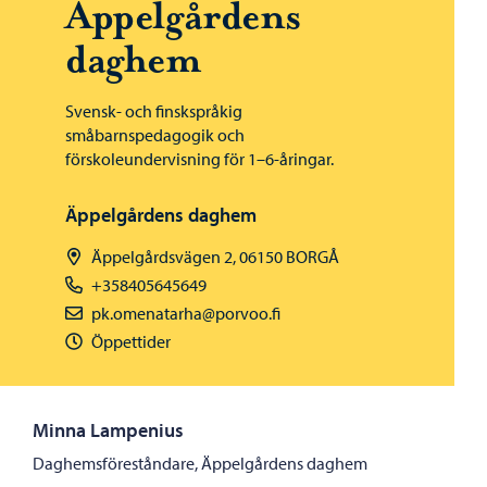
Äppelgårdens
daghem
Svensk- och finskspråkig
småbarnspedagogik och
förskoleundervisning för 1–6-åringar.
Äppelgårdens daghem
Äppelgårdsvägen 2, 06150 BORGÅ
+358405645649
pk.omenatarha@porvoo.fi
Öppettider
Minna Lampenius
Daghemsföreståndare, Äppelgårdens daghem