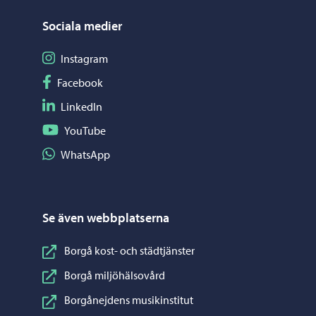
Sociala medier
Följ på Instagram
Instagram
Följ på Facebook
Facebook
Följ på LinkedIn
LinkedIn
Följ på YouTube
YouTube
Dela på WhatsApp
WhatsApp
Se även webbplatserna
Borgå kost- och städtjänster
Borgå miljöhälsovård
Borgånejdens musikinstitut