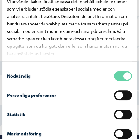
barnen.
Vi använder kakor för att anpassa det innehåll och de reklamer
som vi erbjuder, stödja egenskaper i sociala medier och
Vi vill skapa en trygg och varm atmosfär, som inspirerar att
analysera antalet besökare. Dessutom delar vi information om
lära sig nytt och att undersöka omgivningen.
hur du använder vår webbplats med våra samarbetspartner på
sociala medier samt inom reklam- och analysbranschen. Våra
samarbetspartner kan kombinera dessa uppgifter med andra
uppgifter som du har gett dem eller som har samlats in när du
har använt deras tjänster.
Hittade du vad du sökte?
Samtyckesval
Ja
Nödvändig
Delvis
Personliga preferenser
Nej
Statistik
Marknadsföring