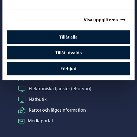
Porvoo – Gå ti
Visa uppgifterna
Tillåt alla
Kontaktuppgifter
Tillåt utvalda
Borgåinfo
Telefonrådgivning: 020 692 250
Förbjud
Kontaktuppgifter
Elektroniska tjänster (ePorvoo)
Nätbutik
Kartor och lägesinformation
Mediaportal