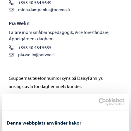
+358 40 564 5649
minna.lampenius@porvoo.fi
Pia Welin
Lärare inom småbarnspedagogik, Vice föreståndare,
Äppelgårdens daghem
+358 40 484 5635
pia.welin@porvoo.fi
Gruppernas telefonnumror syns på DaisyFamilys
anslagstavla för daghemmets kunder.
Äppelgårdens daghem är ett daghem med sex
barngrupper. Tre finskspråkiga barngrupper och tre
svenskspråkiga. Våra utrymmen är ljusa och moderna.
Denna webbplats använder kakor
Smågruppsverksamhet möjliggör en lugn lekmiljö för