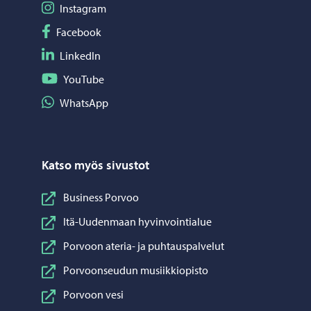
Seuraa Instagram
Instagram
Seuraa Facebook
Facebook
Seuraa LinkedIn
LinkedIn
Seuraa YouTube
YouTube
Jaa WhatsApp
WhatsApp
Katso myös sivustot
Business Porvoo
Itä-Uudenmaan hyvinvointialue
Porvoon ateria- ja puhtauspalvelut
Porvoonseudun musiikkiopisto
Porvoon vesi