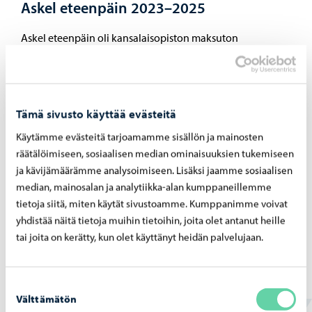
Askel eteenpäin 2023–2025
Askel eteenpäin oli kansalaisopiston maksuton
koulutuskokonaisuus maahan muuttaneille aikuisille,
joiden kotoutumisaika on päättynyt. Koulutuksen
tavoitteena on perustaitojen vahvistaminen ja
Tämä sivusto käyttää evästeitä
työelämävalmiuksien kehittäminen osallistujien tarpeista
lähtien. Koulutukset toteutettiin Opetus- ja
Käytämme evästeitä tarjoamamme sisällön ja mainosten
räätälöimiseen, sosiaalisen median ominaisuuksien tukemiseen
kulttuuriministeriön erityisavustuksella 1.8.2023–
ja kävijämäärämme analysoimiseen. Lisäksi jaamme sosiaalisen
30.6.2025.
median, mainosalan ja analytiikka-alan kumppaneillemme
tietoja siitä, miten käytät sivustoamme. Kumppanimme voivat
yhdistää näitä tietoja muihin tietoihin, joita olet antanut heille
tai joita on kerätty, kun olet käyttänyt heidän palvelujaan.
Eskoa – Näsin kartanon teemakuukausi
2025
Suostumuksen
Kansalaisopisto järjesti teemakuukauden toukokuussa
Välttämätön
valinta