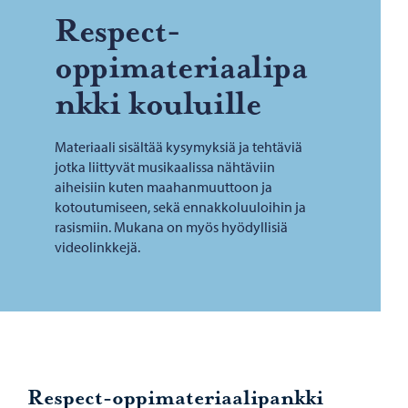
Respect-​
oppimateriaalipa
nkki kou­luil­le
Materiaali sisältää kysymyksiä ja tehtäviä
jotka liittyvät musikaalissa nähtäviin
aiheisiin kuten maahanmuuttoon ja
kotoutumiseen, sekä ennakkoluuloihin ja
rasismiin. Mukana on myös hyödyllisiä
videolinkkejä.
Respect-oppimateriaalipankki