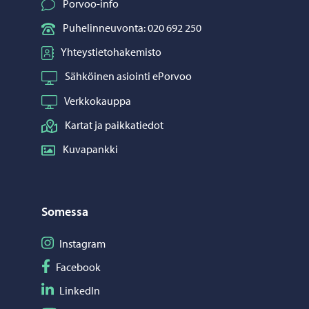
Porvoo-info
Puhelinneuvonta: 020 692 250
Yhteystietohakemisto
Sähköinen asiointi ePorvoo
Verkkokauppa
Kartat ja paikkatiedot
Kuvapankki
Somessa
Seuraa Instagram
Instagram
Seuraa Facebook
Facebook
Seuraa LinkedIn
LinkedIn