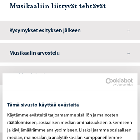
Musikaaliin liittyvät tehtävät
Kysymykset esityksen jälkeen
Musikaalin arvostelu
Roolihenkilöiden tarinat
Tämä sivusto käyttää evästeitä
Käytämme evästeitä tarjoamamme sisällön ja mainosten
Muita aiheeseen liittyviä tehtäviä
räätälöimiseen, sosiaalisen median ominaisuuksien tukemiseen
ja kävijämäärämme analysoimiseen. Lisäksi jaamme sosiaalisen
median, mainosalan ja analytiikka-alan kumppaneillemme