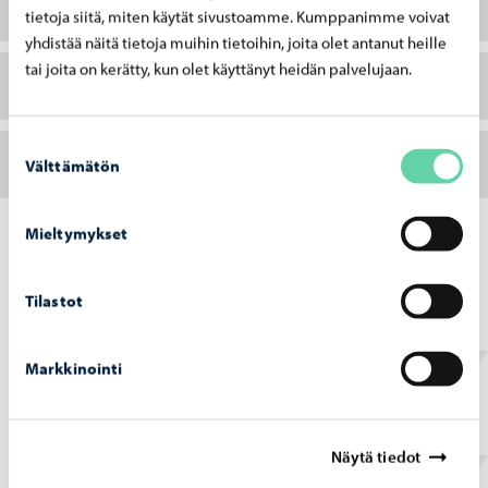
Respect-alias
tietoja siitä, miten käytät sivustoamme. Kumppanimme voivat
yhdistää näitä tietoja muihin tietoihin, joita olet antanut heille
tai joita on kerätty, kun olet käyttänyt heidän palvelujaan.
Another Day in Paradise – laulun tulkinta
Suostumuksen
Mitä on rasismi Suomessa?
Välttämätön
valinta
Mieltymykset
Tilastot
Videoita aiheesta
Kuka on maahanmuuttaja? (kesto 2:44)
Markkinointi
Kuka on pakolainen? (kesto 3:18)
Tarina Omarista (kesto: 4:36)
Näytä tiedot
Tarina Youssufista ja Hassanista (Kesto 5:53)