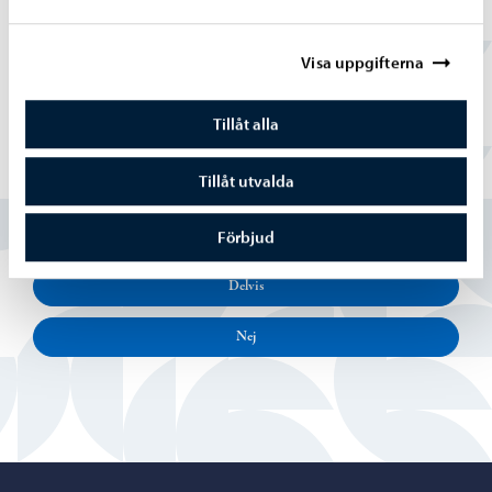
around the world – Flyktingars berättelser på
engelska
Visa uppgifterna
Mitä on rasismi suomessa? (Kesto 10:15)
Tillåt alla
Hittade du vad du sökte?
Tillåt utvalda
Ja
Förbjud
Delvis
Nej