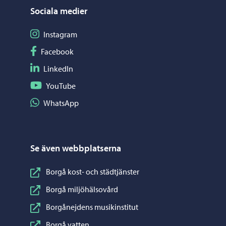
Sociala medier
Följ på Instagram
Instagram
Följ på Facebook
Facebook
Följ på LinkedIn
LinkedIn
Följ på YouTube
YouTube
Dela på WhatsApp
WhatsApp
Se även webbplatserna
Borgå kost- och städtjänster
Borgå miljöhälsovård
Borgånejdens musikinstitut
Borgå vatten