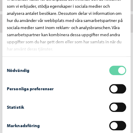
Respect-alias
som vi erbjuder, stödja egenskaper i sociala medier och
analysera antalet besökare. Dessutom delar vi information om
hur du använder vår webbplats med våra samarbetspartner på
Another Day in Paradise – tolka låten
sociala medier samt inom reklam- och analysbranschen. Våra
samarbetspartner kan kombinera dessa uppgifter med andra
uppgifter som du har gett dem eller som har samlats in när du
har använt deras tjänster.
Videor kring temat
Samtyckesval
Nödvändig
Vem är migrant? (längd 2:11)
Vem är flykting? (längd 2:50)
Personliga preferenser
Historia om Omar (längd 5:17)
Statistik
Historia om Youssuf och Hassan (Längd 5:53)
Vad är mänskliga rättigheter (längd 2:37)
Marknadsföring
Spellista: Spend a day #WithRefugees from all