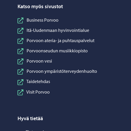
Katso myös sivustot
Business Porvoo
Itä-Uudenmaan hyvinvointialue
Porvoon ateria- ja puhtauspalvelut
Porvoonseudun musiikkiopisto
Porvoon vesi
Porvoon ympäristöterveydenhuolto
Taidetehdas
Visit Porvoo
Hyvä tietää