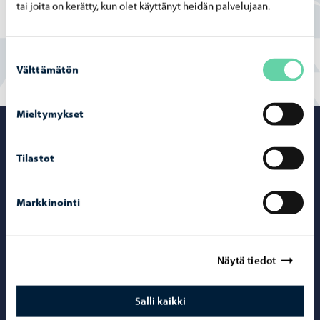
tai joita on kerätty, kun olet käyttänyt heidän palvelujaan.
Suostumuksen
Välttämätön
valinta
Mieltymykset
Porvoo – Siirr
Tilastot
Markkinointi
Yhteystiedot
Porvoo-info
Näytä tiedot
Puhelinneuvonta: 020 692 250
Yhteystietohakemisto
Salli kaikki