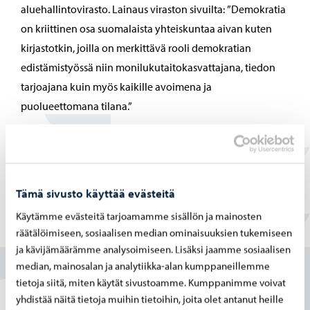
aluehallintovirasto. Lainaus viraston sivuilta: ”Demokratia
on kriittinen osa suomalaista yhteiskuntaa aivan kuten
kirjastotkin, joilla on merkittävä rooli demokratian
edistämistyössä niin monilukutaitokasvattajana, tiedon
tarjoajana kuin myös kaikille avoimena ja
puolueettomana tilana.”
Lue lisää tästä nyt jo päättyneestä rahoitusohjelmasta:
Erityisavustus yleisten kirjastojen toiminnan
kehittämiseen kansalaisten ja päättäjien
Tämä sivusto käyttää evästeitä
vuoropuhelun foorumeina
Käytämme evästeitä tarjoamamme sisällön ja mainosten
Aluehallintovirastot ovat vuodesta 2021 lähtien
räätälöimiseen, sosiaalisen median ominaisuuksien tukemiseen
ja kävijämäärämme analysoimiseen. Lisäksi jaamme sosiaalisen
rahoittaneet kymmeniä demokratiahankkeita kirjastoissa
median, mainosalan ja analytiikka-alan kumppaneillemme
eri puolilla Suomea. Näiden hankkeiden vetäjät ovat
tietoja siitä, miten käytät sivustoamme. Kumppanimme voivat
verkostoituneet sekä jakaneet ideoita ja hyviksi todettuja
yhdistää näitä tietoja muihin tietoihin, joita olet antanut heille
toimintamalleja keskenään useaan otteeseen.