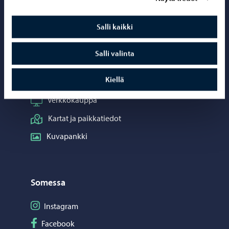
Yhteystiedot
Salli kaikki
Porvoo-info
Puhelinneuvonta: 020 692 250
Salli valinta
Yhteystietohakemisto
Kiellä
Sähköinen asiointi ePorvoo
Verkkokauppa
Kartat ja paikkatiedot
Kuvapankki
Somessa
Seuraa Instagram
Instagram
Seuraa Facebook
Facebook