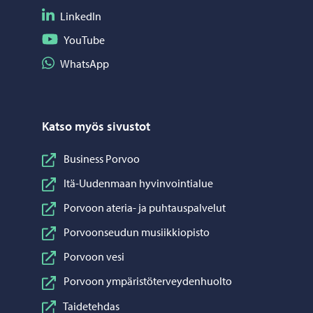
Seuraa LinkedIn
LinkedIn
Seuraa YouTube
YouTube
Jaa WhatsApp
WhatsApp
Katso myös sivustot
Business Porvoo
Itä-Uudenmaan hyvinvointialue
Porvoon ateria- ja puhtauspalvelut
Porvoonseudun musiikkiopisto
Porvoon vesi
Porvoon ympäristöterveydenhuolto
Taidetehdas