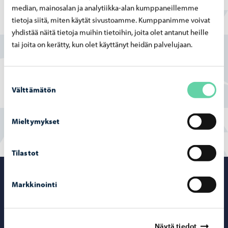
median, mainosalan ja analytiikka-alan kumppaneillemme
Lisätiedot
tietoja siitä, miten käytät sivustoamme. Kumppanimme voivat
yhdistää näitä tietoja muihin tietoihin, joita olet antanut heille
Susann Hartman
tai joita on kerätty, kun olet käyttänyt heidän palvelujaan.
Kulttuuripalveluiden päällikkö
susann.hartman@porvoo.fi
Suostumuksen
Välttämätön
valinta
Mieltymykset
Tilastot
Porvoo – Siirr
Markkinointi
Näytä tiedot