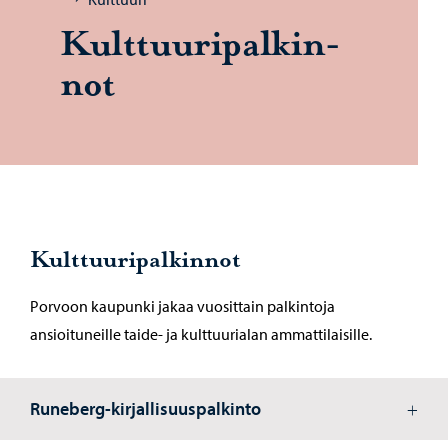
Kult­tuu­ri­pal­kin­
not
Kulttuuripalkinnot
Porvoon kaupunki jakaa vuosittain palkintoja
ansioituneille taide- ja kulttuurialan ammattilaisille.
Runeberg-kirjallisuuspalkinto