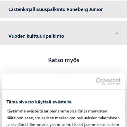
Lastenkirjallisuuspalkinto Runeberg Junior
Vuoden kulttuuripalkinto
Katso myös
Por­voon kau­pun­gin
Kau­pun­gin avus­
Tämä sivusto käyttää evästeitä
pal­kit­se­mis­oh­je
tuk­set ja apu­ra­hat
Käytämme evästeitä tarjoamamme sisällön ja mainosten
(pdf)
räätälöimiseen, sosiaalisen median ominaisuuksien tukemiseen
ja kävijämäärämme analysoimiseen. Lisäksi jaamme sosiaalisen