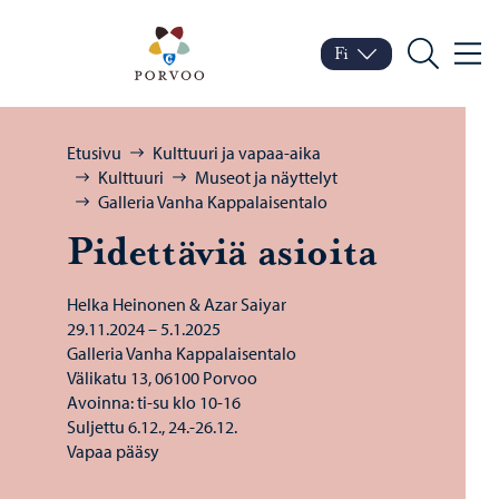
Siirry sisältöön
Porvoo – Siirry kotisivul
Fi
Valik
Vaihda kieltä
Nykyinen kieli: Suomi
Hae
Selaa:
Etusivu
Kulttuuri ja vapaa-aika
Kulttuuri
Museot ja näyttelyt
Galleria Vanha Kappalaisentalo
Pi­det­tä­viä asioi­ta
Helka Heinonen & Azar Saiyar
29.11.2024 – 5.1.2025
Galleria Vanha Kappalaisentalo
Välikatu 13, 06100 Porvoo
Avoinna: ti-su klo 10-16
Suljettu 6.12., 24.-26.12.
Vapaa pääsy