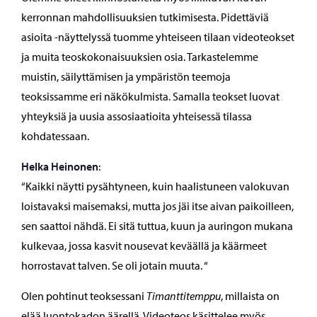
kerronnan mahdollisuuksien tutkimisesta. Pidettäviä
asioita -näyttelyssä tuomme yhteiseen tilaan videoteokset
ja muita teoskokonaisuuksien osia. Tarkastelemme
muistin, säilyttämisen ja ympäristön teemoja
teoksissamme eri näkökulmista. Samalla teokset luovat
yhteyksiä ja uusia assosiaatioita yhteisessä tilassa
kohdatessaan.
Helka Heinonen
:
“Kaikki näytti pysähtyneen, kuin haalistuneen valokuvan
loistavaksi maisemaksi, mutta jos jäi itse aivan paikoilleen,
sen saattoi nähdä. Ei sitä tuttua, kuun ja auringon mukana
kulkevaa, jossa kasvit nousevat keväällä ja käärmeet
horrostavat talven. Se oli jotain muuta. “
Olen pohtinut teoksessani
Timanttitemppu
, millaista on
elää luontokadon äärellä. Videoteos käsittelee myös