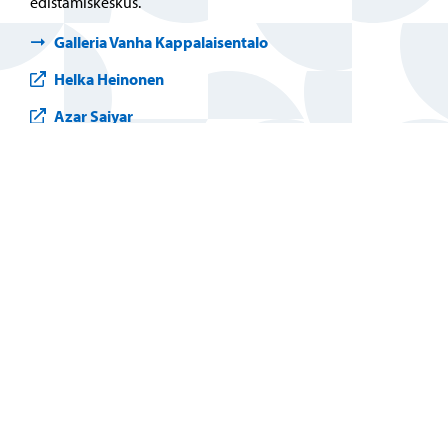
edistämiskeskus.
Galleria Vanha Kappalaisentalo
Helka Heinonen
Azar Saiyar
Porvoo – Siirr
Yhteystiedot