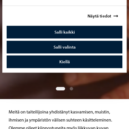
Näytä tiedot
Salli kaikki
Salli valinta
Kiellä
Siirry diaan 1
Siirry diaan 2
Meitä on taiteilijoina yhdistänyt kasvamisen, muistin,
ihmisen ja ympäristön välisen suhteen käsitteleminen.
Olemme olleet kiinnostuneita myös liikkuvan kuvan