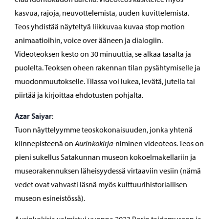
kasvua, rajoja, neuvottelemista, uuden kuvittelemista.
Teos yhdistää näyteltyä liikkuvaa kuvaa stop motion
animaatioihin, voice over ääneen ja dialogiin.
Videoteoksen kesto on 30 minuuttia, se alkaa tasalta ja
puolelta. Teoksen oheen rakennan tilan pysähtymiselle ja
muodonmuutokselle. Tilassa voi lukea, levätä, jutella tai
piirtää ja kirjoittaa ehdotusten pohjalta.
Azar Saiyar
:
Tuon näyttelyymme teoskokonaisuuden, jonka yhtenä
kiinnepisteenä on
Aurinkokirja
-niminen videoteos. Teos on
pieni sukellus Satakunnan museon kokoelmakellariin ja
museorakennuksen läheisyydessä virtaaviin vesiin (nämä
vedet ovat vahvasti läsnä myös kulttuurihistoriallisen
museon esineistössä).