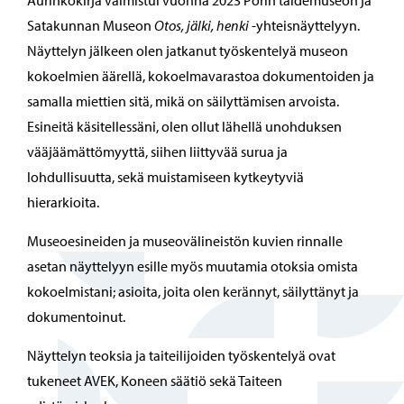
Aurinkokirja valmistui vuonna 2023 Porin taidemuseon ja
Satakunnan Museon
Otos, jälki, henki
-yhteisnäyttelyyn.
Näyttelyn jälkeen olen jatkanut työskentelyä museon
kokoelmien äärellä, kokoelmavarastoa dokumentoiden ja
samalla miettien sitä, mikä on säilyttämisen arvoista.
Esineitä käsitellessäni, olen ollut lähellä unohduksen
vääjäämättömyyttä, siihen liittyvää surua ja
lohdullisuutta, sekä muistamiseen kytkeytyviä
hierarkioita.
Museoesineiden ja museovälineistön kuvien rinnalle
asetan näyttelyyn esille myös muutamia otoksia omista
kokoelmistani; asioita, joita olen kerännyt, säilyttänyt ja
dokumentoinut.
Näyttelyn teoksia ja taiteilijoiden työskentelyä ovat
tukeneet AVEK, Koneen säätiö sekä Taiteen