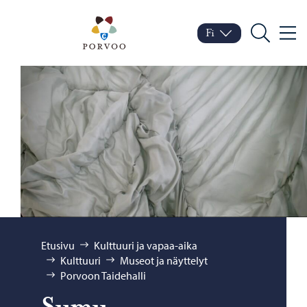
Siirry sisältöön
Porvoo – Siirry kotisivul
Fi
Valik
Vaihda kieltä
Nykyinen kieli: Suomi
Hae
Selaa:
Etusivu
Kulttuuri ja vapaa-aika
Kulttuuri
Museot ja näyttelyt
Porvoon Taidehalli
Sumu