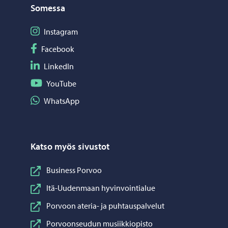
Somessa
Seuraa Instagram
Instagram
Seuraa Facebook
Facebook
Seuraa LinkedIn
LinkedIn
Seuraa YouTube
YouTube
Jaa WhatsApp
WhatsApp
Katso myös sivustot
Business Porvoo
Itä-Uudenmaan hyvinvointialue
Porvoon ateria- ja puhtauspalvelut
Porvoonseudun musiikkiopisto