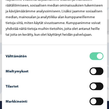
lähtien.
räätälöimiseen, sosiaalisen median ominaisuuksien tukemiseen
ja kävijämäärämme analysoimiseen. Lisäksi jaamme sosiaalisen
median, mainosalan ja analytiikka-alan kumppaneillemme
tietoja siitä, miten käytät sivustoamme. Kumppanimme voivat
Taiteilijaesittely
yhdistää näitä tietoja muihin tietoihin, joita olet antanut heille
tai joita on kerätty, kun olet käyttänyt heidän palvelujaan.
https://corinnahelenelund.com/
Suostumuksen
Välttämätön
valinta
Näyttely on saanut tukea Museovirastolta, ja taiteilijan
työskentelyä on tukenut Svenska Kulturfonden
Mieltymykset
Tilastot
Markkinointi