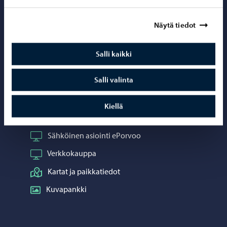
Porvoo – Siirr
Näytä tiedot
Salli kaikki
Yhteystiedot
Salli valinta
Porvoo-info
Puhelinneuvonta: 020 692 250
Kiellä
Yhteystietohakemisto
Sähköinen asiointi ePorvoo
Verkkokauppa
Kartat ja paikkatiedot
Kuvapankki