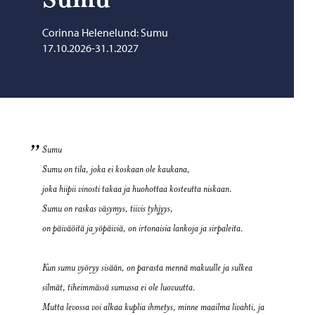
Corinna Helenelund: Sumu
17.10.2026-31.1.2027
Sumu
Sumu
on tila, joka ei koskaan ole kaukana,
joka hiipii vinosti takaa ja huohottaa kosteutta niskaan.
Sumu
on raskas väsymys, tiivis tyhjyys,
on päiväöitä ja yöpäiviä, on irtonaisia lankoja ja sirpaleita.
Kun sumu vyöryy sisään, on parasta mennä makuulle ja sulkea
silmät, tiheimmässä sumussa ei ole luovuutta.
Mutta levossa voi alkaa kuplia ihmetys, minne maailma livahti, ja