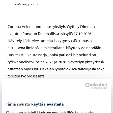
ajatukset, ja aika?
Corinna Helenelundin uusi yksityisnäyttely Dimman
avautuu Porvoon Taidehallissa syksyllä 17.10.2026.
Näyttely käsittelee tunteita ja kysymyksiä sumusta
aistillisena ilmiönä ja mielentilana. Näyttelyssä nähdään
uusi tekstiiliveistossarja, jonka parissa Helenelund on
työskennellyt vuosina 2025 ja 2026. Näyttelyn yhteydessä
esitetään myös Jyri Hakalan lyhytelokuva taiteilijasta sekä
teosten työprosessista.
Näyttelyn aikana Taidehallin Kulma muuttuu avoimeksi
työpajaksi, jossa kävijät pääsevät kokeilemaan näyttelyssä
käytettyjä työskentelymenetelmiä, ja lokakuussa Lasten
Tämä sivusto käyttää evästeitä
Taidehalli aukeaa taas, tänä vuonna näyttelyn teemoista
Käytämme evästeitä tarjoamamme sisällön ja mainosten