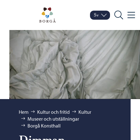
Hoppa till innehåll
Porvoo – Gå till startsid
Sv
Meny
Byt språk
Nuvarande språk: Sven
Sök
Bläddra:
Hem
Kultur och fritid
Kultur
Museer och utställningar
Borgå Konsthall
Dimman