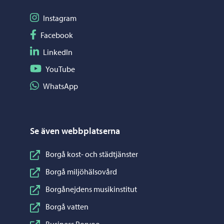
Följ på Instagram
Instagram
Följ på Facebook
Facebook
Följ på LinkedIn
LinkedIn
Följ på YouTube
YouTube
Dela på WhatsApp
WhatsApp
Se även webbplatserna
Borgå kost- och städtjänster
Borgå miljöhälsovård
Borgånejdens musikinstitut
Borgå vatten