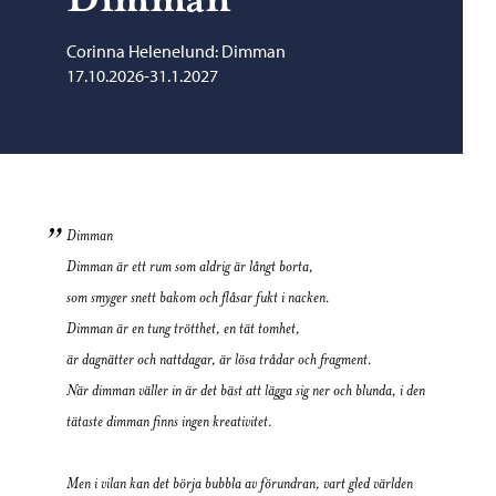
Corinna Helenelund: Dimman
17.10.2026-31.1.2027
Dimman
Dimman
är ett rum som aldrig är långt borta,
som smyger snett bakom och flåsar fukt i nacken.
Dimman
är en tung trötthet, en tät tomhet,
är dagnätter och nattdagar, är lösa trådar och fragment.
När dimman väller in är det bäst att lägga sig ner och blunda, i den
tätaste dimman finns ingen kreativitet.
Men i vilan kan det börja bubbla av förundran, vart gled världen