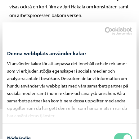
visas också en kort film av Jyri Hakala om konstnären samt
om arbetsprocessen bakom verken.
Under utställningen blir Konsthallens Hörna en öppen
verkstad där besökare får pröva på arbetsmetoderna som
används i utställningen, och i oktober är Barnens
Denna webbplats använder kakor
Konsthall tillbaka, i år med utställningens teman som
Vi använder kakor för att anpassa det innehåll och de reklamer
utgångspunkt.
som vi erbjuder, stödja egenskaper i sociala medier och
analysera antalet besökare. Dessutom delar vi information om
hur du använder vår webbplats med våra samarbetspartner på
sociala medier samt inom reklam- och analysbranschen. Våra
Om konstnären
samarbetspartner kan kombinera dessa uppgifter med andra
uppgifter som du har gett dem eller som har samlats in när du
har använt deras tjänster.
https://corinnahelenelund.com/
Samtyckesval
Nödvändig