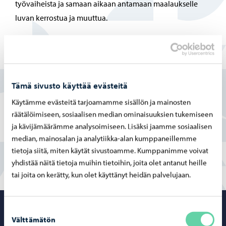
työvaiheista ja samaan aikaan antamaan maalaukselle
luvan kerrostua ja muuttua.
Lehikoisen töitä on ollut esillä eri yksityis- ja
ryhmänäyttelyissä vuodesta 2023 alkaen, viimeisimpänä
Generation 2026 -ryhmänäyttelyn yhteydessä Amos
Rexissä Helsingissä. Lehikoinen valmistuu taidemaalariksi
Tämä sivusto käyttää evästeitä
Vapaasta Taidekoulusta keväällä 2027.
Käytämme evästeitä tarjoamamme sisällön ja mainosten
räätälöimiseen, sosiaalisen median ominaisuuksien tukemiseen
www.emilialehikoinen.com
ja kävijämäärämme analysoimiseen. Lisäksi jaamme sosiaalisen
median, mainosalan ja analytiikka-alan kumppaneillemme
tietoja siitä, miten käytät sivustoamme. Kumppanimme voivat
yhdistää näitä tietoja muihin tietoihin, joita olet antanut heille
tai joita on kerätty, kun olet käyttänyt heidän palvelujaan.
Suostumuksen
Porvoo – Siirr
Välttämätön
valinta