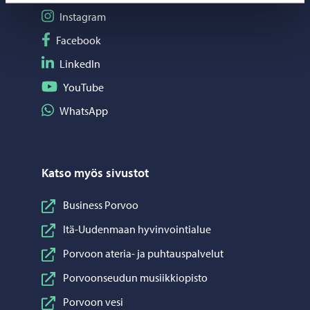
Seuraa Instagram
Instagram
Seuraa Facebook
Facebook
Seuraa LinkedIn
LinkedIn
Seuraa YouTube
YouTube
Jaa WhatsApp
WhatsApp
Katso myös sivustot
Business Porvoo
Itä-Uudenmaan hyvinvointialue
Porvoon ateria- ja puhtauspalvelut
Porvoonseudun musiikkiopisto
Porvoon vesi