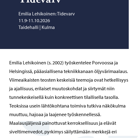
Emilia Lehikoinen: Tidevarv
11.9-11.10.2026
Taidehalli | Kulma
Emilia Lehikoinen (s. 2002) työskentelee Porvoossa ja
Helsingissä, pääasiallisena tekniikkanaan öljyvärimaalaus.
Viimeaikaisten teosten keskeisiä teemoja ovat hetkellisyys
ja ajallisuus, erilaiset muutoskohdat ja siirtymät niin
tunnekeskeisellä kuin konkreettisen tilallisella tasolla.
Teoksissa usein lähtökohtana toimiva tutkiva näkökulma
muuttuu, hajoaa ja laajenee työskennellessä.
Maalausjäljessä painottuvat kerroksellisuus ja elävät
siveltimenvedot, pyrkimys säilyttämään merkkejä eri