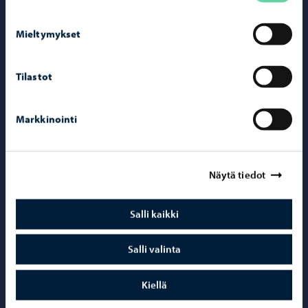
Mieltymykset
Yhteystiedot
Tilastot
Porvoo-info
Puhelinneuvonta: 020 692 250
Markkinointi
Yhteystietohakemisto
Sähköinen asiointi ePorvoo
Näytä tiedot
Verkkokauppa
Kartat ja paikkatiedot
Salli kaikki
Kuvapankki
Salli valinta
Kiellä
Somessa