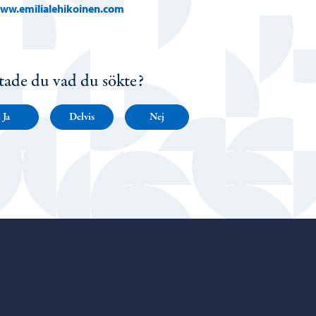
ww.emilialehikoinen.com
tade du vad du sökte?
Ja
Delvis
Nej
Porvoo – Gå till startsidan