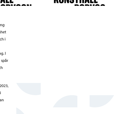
ing
ghet
ch i
g. I
 spår
ch
 2023,
i
lan