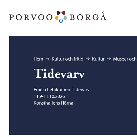
Hoppa till innehåll
Porvoo – Gå till startsidan
Bläddra:
Hem
Kultur och fritid
Kultur
Museer och 
Tidevarv
Emilia Lehikoinen: Tidevarv
11.9-11.10.2026
Konsthallens Hörna