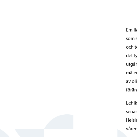
Emili
som s
och t
det f
utgån
måler
av ol
förän
Lehik
senas
Helsi
våren