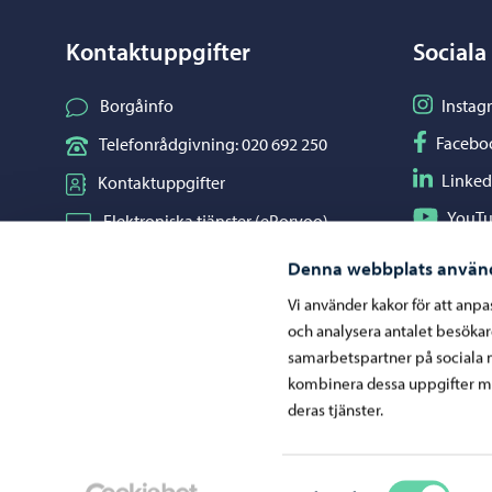
Kontaktuppgifter
Sociala
Följ på I
Borgåinfo
Instag
Följ på F
Facebo
Telefonrådgivning: 020 692 250
Följ på L
Linked
Kontaktuppgifter
Följ på Y
YouT
Elektroniska tjänster (ePorvoo)
Dela på 
Whats
Nätbutik
Denna webbplats använ
Kartor och lägesinformation
Vi använder kakor för att anp
och analysera antalet besöka
Mediaportal
samarbetspartner på sociala 
kombinera dessa uppgifter me
deras tjänster.
Ge respons
Samtyckesval