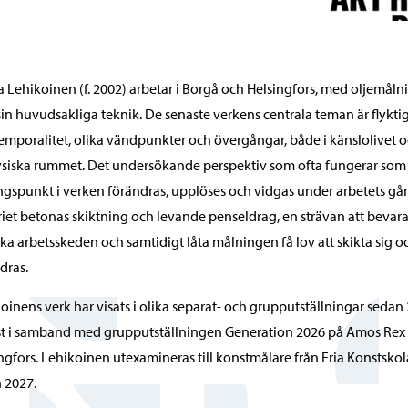
a Lehikoinen (f. 2002) arbetar i Borgå och Helsingfors, med oljemåln
in huvudsakliga teknik. De senaste verkens centrala teman är flykti
emporalitet, olika vändpunkter och övergångar, både i känslolivet o
ysiska rummet. Det undersökande perspektiv som ofta fungerar som
gspunkt i verken förändras, upplöses och vidgas under arbetets gån
iet betonas skiktning och levande penseldrag, en strävan att bevara
ika arbetsskeden och samtidigt låta målningen få lov att skikta sig o
dras.
oinens verk har visats i olika separat- och grupputställningar sedan
t i samband med grupputställningen Generation 2026 på Amos Rex 
ngfors. Lehikoinen utexamineras till konstmålare från Fria Konstsko
 2027.