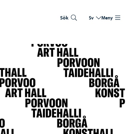
Sök
Sv
Meny
Byt språk
Nuvarande språk: Sve