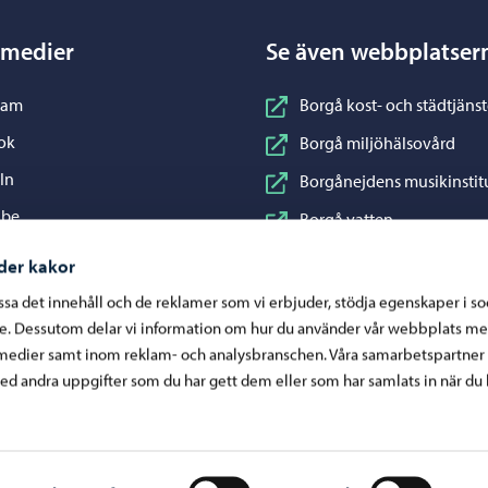
 medier
Se även webbplatser
nstagram
ram
Borgå kost- och städtjänst
acebook
ok
Borgå miljöhälsovård
inkedIn
In
Borgånejdens musikinstit
ouTube
ube
Borgå vatten
WhatsApp
App
Business Porvoo
der kakor
Konstfabriken
assa det innehåll och de reklamer som vi erbjuder, stödja egenskaper i s
re. Dessutom delar vi information om hur du använder vår webbplats me
Visit Porvoo
medier samt inom reklam- och analysbranschen. Våra samarbetspartner
Östra Nylands välfärdsom
d andra uppgifter som du har gett dem eller som har samlats in när du 