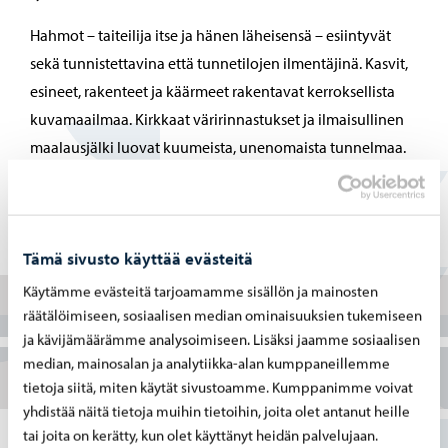
Hahmot – taiteilija itse ja hänen läheisensä – esiintyvät
sekä tunnistettavina että tunnetilojen ilmentäjinä. Kasvit,
esineet, rakenteet ja käärmeet rakentavat kerroksellista
kuvamaailmaa. Kirkkaat väririnnastukset ja ilmaisullinen
maalausjälki luovat kuumeista, unenomaista tunnelmaa.
Maalaamisen kautta Maaria Jokimies etsii merkityksiä
arjesta ja vapautumista pakonomaisista pelkokuvitelmista
sekä avautuu selittämättömyyden kiehtovuudelle.
Tämä sivusto käyttää evästeitä
Käytämme evästeitä tarjoamamme sisällön ja mainosten
Taiteilijan omin sanoin
räätälöimiseen, sosiaalisen median ominaisuuksien tukemiseen
ja kävijämäärämme analysoimiseen. Lisäksi jaamme sosiaalisen
median, mainosalan ja analytiikka-alan kumppaneillemme
Taiteilijaesittely
tietoja siitä, miten käytät sivustoamme. Kumppanimme voivat
yhdistää näitä tietoja muihin tietoihin, joita olet antanut heille
tai joita on kerätty, kun olet käyttänyt heidän palvelujaan.