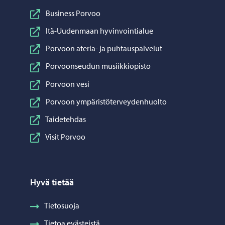
Business Porvoo
Itä-Uudenmaan hyvinvointialue
Porvoon ateria- ja puhtauspalvelut
Porvoonseudun musiikkiopisto
Porvoon vesi
Porvoon ympäristöterveydenhuolto
Taidetehdas
Visit Porvoo
Hyvä tietää
Tietosuoja
Tietoa evästeistä