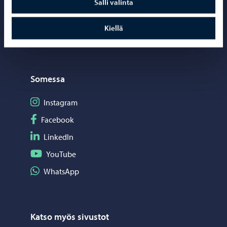
Salli valinta
Kartat ja paikkatiedot
Kiellä
Kuvapankki
Somessa
Seuraa Instagram
Instagram
Seuraa Facebook
Facebook
Seuraa LinkedIn
LinkedIn
Seuraa YouTube
YouTube
Jaa WhatsApp
WhatsApp
Katso myös sivustot