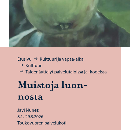
Selaa:
Etusivu
Kulttuuri ja vapaa-aika
Kulttuuri
Taidenäyttelyt palvelutaloissa ja -kodeissa
Muis­to­ja luon­
nos­ta
Javi Nunez
8.1.-29.3.2026
Toukovuoren palvelukoti