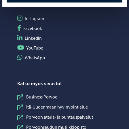
Somessa
Seuraa Instagram
Instagram
Seuraa Facebook
Facebook
Seuraa LinkedIn
LinkedIn
Seuraa YouTube
YouTube
Jaa WhatsApp
WhatsApp
Katso myös sivustot
Business Porvoo
Itä-Uudenmaan hyvinvointialue
Porvoon ateria- ja puhtauspalvelut
Porvoonseudun musiikkiopisto