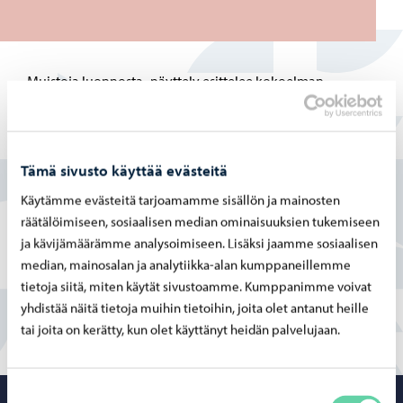
Muistoja luonnosta -näyttely esittelee kokoelman
öljyvärimaalauksia, jotka vangitsevat paikallisen luonnon
ja maisemien intiimin kauneuden. Jokainen teos heijastaa
taiteilijan henkilökohtaisia muistoja, kutsuen katsojat
Tämä sivusto käyttää evästeitä
pysähtymään, tunnistamaan ja arvostamaan arjen
Käytämme evästeitä tarjoamamme sisällön ja mainosten
ihmeitä, jotka muovaavat ympäristöämme.
räätälöimiseen, sosiaalisen median ominaisuuksien tukemiseen
Taidenäyttelyt palvelutaloissa ja -kodeissa
ja kävijämäärämme analysoimiseen. Lisäksi jaamme sosiaalisen
median, mainosalan ja analytiikka-alan kumppaneillemme
tietoja siitä, miten käytät sivustoamme. Kumppanimme voivat
yhdistää näitä tietoja muihin tietoihin, joita olet antanut heille
tai joita on kerätty, kun olet käyttänyt heidän palvelujaan.
Suostumuksen