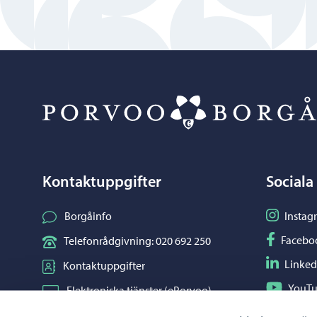
Kontaktuppgifter
Sociala
Följ på I
Borgåinfo
Instag
Följ på F
Facebo
Telefonrådgivning: 020 692 250
Följ på L
Linked
Kontaktuppgifter
Följ på Y
YouT
Elektroniska tjänster (ePorvoo)
Dela på 
Whats
Nätbutik