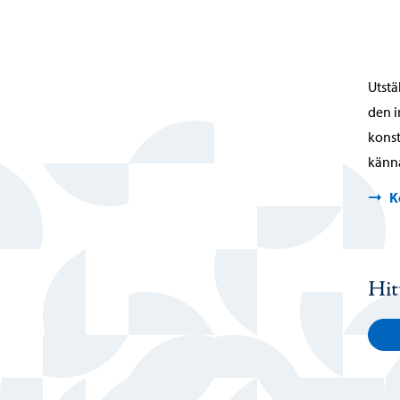
Utstä
den i
konst
känna
K
Hit