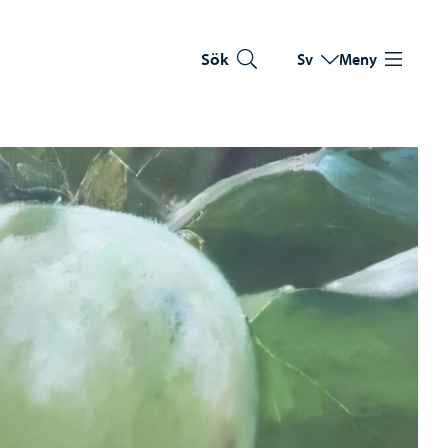
Sök
Sv
Meny
Byt språk
Nuvarande språk: Sve