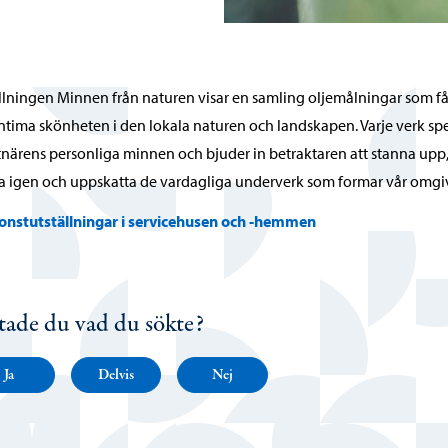
llningen Minnen från naturen visar en samling oljemålningar som f
ntima skönheten i den lokala naturen och landskapen. Varje verk sp
närens personliga minnen och bjuder in betraktaren att stanna upp
 igen och uppskatta de vardagliga underverk som formar vår omg
onstutställningar i servicehusen och -hemmen
tade du vad du sökte?
Ja
Delvis
Nej