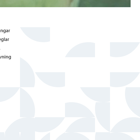
ångar
eglar
,
ivning