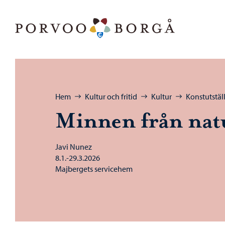
Hoppa till innehåll
Porvoo – Gå till startsidan
Bläddra:
Hem
Kultur och fritid
Kultur
Konstutstäl
Minnen från nat
Javi Nunez
8.1.-29.3.2026
Majbergets servicehem