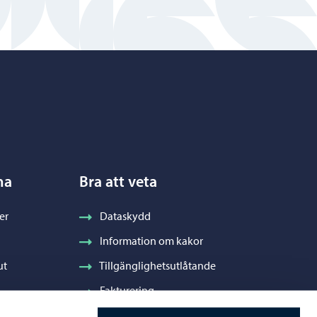
na
Bra att veta
er
Dataskydd
Information om kakor
ut
Tillgänglighetsutlåtande
Fakturering
Stadens visuella profil och vapen