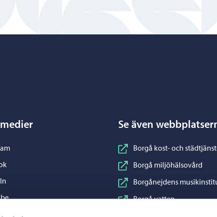
Porvoo – Gå till startsidan
 medier
Se även webbplatser
nstagram
ram
Borgå kost- och städtjänst
acebook
ok
Borgå miljöhälsovård
inkedIn
In
Borgånejdens musikinstit
ouTube
ube
Borgå vatten
WhatsApp
App
Business Porvoo