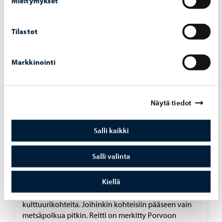
Mieltymykset
Alue kartalla
Tilastot
Holkenin kuntorata
N. 17 kilometrin ulkoilureitti (Humla + Holken).
Markkinointi
Valaistuna 7 km (Humla).
Holkenin ulkoilureitti
Näytä tiedot
Humlantie
Salli kaikki
Hamarin reitti
Salli valinta
Valaistu, helppokulkuinen (ei esteetön),
talvikunnossapidetty kävelyyn ja pyöräilyyn
Kiellä
tarkoitettu reitti. Pituus yhteen suuntaan 15 km. Reitin
varrella lähiliikuntapaikkoja, nähtävyyksiä ja
kulttuurikohteita. Joihinkin kohteisiin pääseen vain
metsäpolkua pitkin. Reitti on merkitty Porvoon