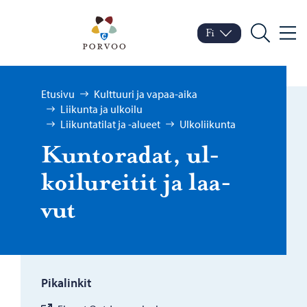
Siirry sisältöön
Porvoo – Siirry kotisivul
Fi
Valik
Vaihda kieltä
Nykyinen kieli: Suomi
Hae
Selaa:
Etusivu
Kulttuuri ja vapaa-aika
Liikunta ja ulkoilu
Liikuntatilat ja -alueet
Ulkoliikunta
Kun­to­ra­dat, ul­
koi­lu­rei­tit ja laa­
vut
Pikalinkit