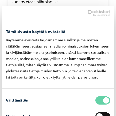
kunnostetaan hiihtoladuksi.
Tolkkistentie 657
Ul­koi­lu­rei­tit
Tämä sivusto käyttää evästeitä
Käytämme evästeitä tarjoamamme sisällön ja mainosten
räätälöimiseen, sosiaalisen median ominaisuuksien tukemiseen
Virvik
ja kävijämäärämme analysoimiseen. Lisäksi jaamme sosiaalisen
median, mainosalan ja analytiikka-alan kumppaneillemme
Alueelta löytyy frisbeegolfrata, uimaranta ja
luontopolku. Virvikin alueella on myös ulkoilureitti
tietoja siitä, miten käytät sivustoamme. Kumppanimme voivat
7.3 km. Reitti soveltuu vaellukseen, polkujuoksuun,
yhdistää näitä tietoja muihin tietoihin, joita olet antanut heille
maastopyöräilyyn, lumikenkäilyyn ja erähiihtoon.
tai joita on kerätty, kun olet käyttänyt heidän palvelujaan.
Reitille voi lähteä joko hiekkakuoppien
parkkipaikalta tai uimarannan ja frisbeegolfin
parkkipaikalta. Lisäksi alueella on Virvik Golfin
Suostumuksen
ylläpitämä golfkenttä ja kahvilaravintola.
Välttämätön
valinta
Virvikin ulkoilureitti