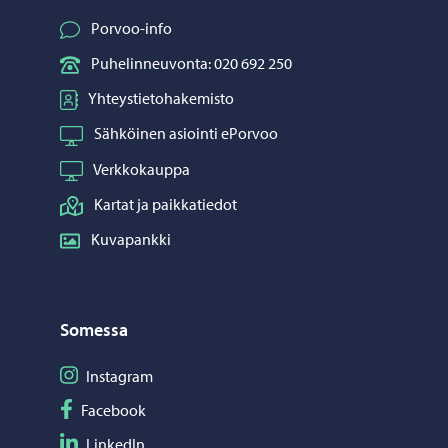
Porvoo-info
Puhelinneuvonta: 020 692 250
Yhteystietohakemisto
Sähköinen asiointi ePorvoo
Verkkokauppa
Kartat ja paikkatiedot
Kuvapankki
Somessa
Seuraa Instagram
Instagram
Seuraa Facebook
Facebook
Seuraa LinkedIn
LinkedIn