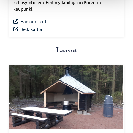
kehäsymbolein. Reitin ylläpitäjä on Porvoon
kaupunki.
Hamarin reitti
Retkikartta
Laa­vut