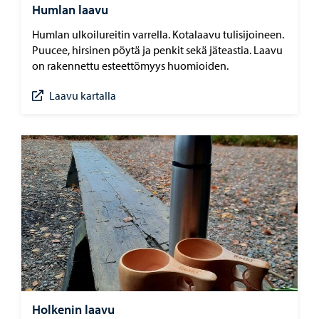
Humlan laavu
Humlan ulkoilureitin varrella. Kotalaavu tulisijoineen.
Puucee, hirsinen pöytä ja penkit sekä jäteastia. Laavu
on rakennettu esteettömyys huomioiden.
Laavu kartalla
Holkenin laavu