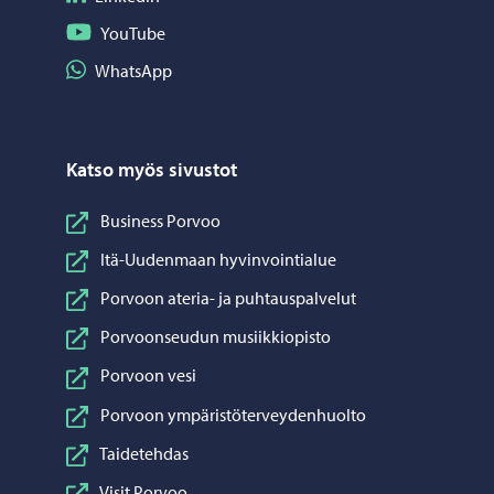
Seuraa YouTube
YouTube
Jaa WhatsApp
WhatsApp
Katso myös sivustot
Business Porvoo
Itä-Uudenmaan hyvinvointialue
Porvoon ateria- ja puhtauspalvelut
Porvoonseudun musiikkiopisto
Porvoon vesi
Porvoon ympäristöterveydenhuolto
Taidetehdas
Visit Porvoo