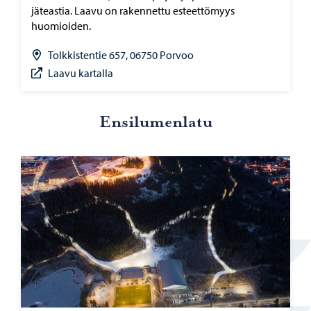
jäteastia. Laavu on rakennettu esteettömyys
huomioiden.
Tolkkistentie 657, 06750 Porvoo
Laavu kartalla
En­si­lu­men­la­tu