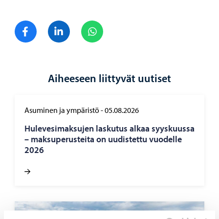
Jaa Facebook
Jaa LinkedIn
Jaa WhatsApp
Aiheeseen liittyvät uutiset
Asuminen ja ympäristö
-
05.08.2026
Hu­le­ve­si­mak­su­jen las­ku­tus alkaa syys­kuus­sa
– mak­su­pe­rus­tei­ta on uu­dis­tet­tu vuo­del­le
2026