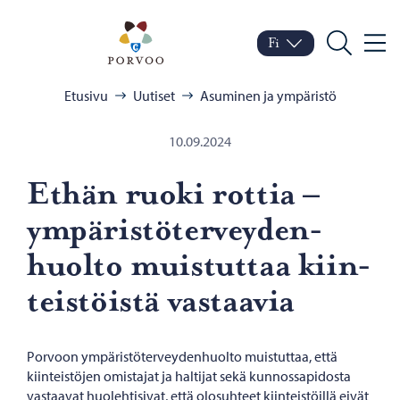
Siirry sisältöön
Porvoo – Siirry kotisivul
Fi
Valik
Vaihda kieltä
Nykyinen kieli: Suomi
Hae
Selaa:
Etusivu
Uutiset
Asuminen ja ympäristö
10.09.2024
Ethän ruoki rot­tia –
ym­pä­ris­tö­ter­vey­den­
huol­to muis­tut­taa kiin­
teis­töis­tä vas­taa­via
Porvoon ympäristöterveydenhuolto muistuttaa, että
kiinteistöjen omistajat ja haltijat sekä kunnossapidosta
vastaavat huolehtisivat, että olosuhteet kiinteistöillä eivät