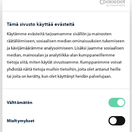
Tämä sivusto käyttää evästeitä
Käytämme evästeitä tarjoamamme sisällön ja mainosten
räätälöimiseen, sosiaalisen median ominaisuuksien tukemiseen
ja kävijämäärämme analysoimiseen. Lisäksi jaamme sosiaalisen
median, mainosalan ja analytiikka-alan kumppaneillemme
tietoja siitä, miten käytät sivustoamme. Kumppanimme voivat
Aleksanterinkadun silta
-
03.08.2026
yhdistää näitä tietoja muihin tietoihin, joita olet antanut heille
Alek­san­te­rin­ka­dun silta ava­taan lii­ken­teel­le
tai joita on kerätty, kun olet käyttänyt heidän palvelujaan.
maa­nan­tai­na 10. elo­kuu­ta
Suostumuksen
Välttämätön
valinta
Mieltymykset