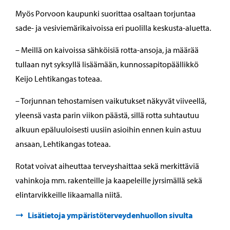
Myös Porvoon kaupunki suorittaa osaltaan torjuntaa
sade- ja vesiviemärikaivoissa eri puolilla keskusta-aluetta.
– Meillä on kaivoissa sähköisiä rotta-ansoja, ja määrää
tullaan nyt syksyllä lisäämään, kunnossapitopäällikkö
Keijo Lehtikangas toteaa.
– Torjunnan tehostamisen vaikutukset näkyvät viiveellä,
yleensä vasta parin viikon päästä, sillä rotta suhtautuu
alkuun epäluuloisesti uusiin asioihin ennen kuin astuu
ansaan, Lehtikangas toteaa.
Rotat voivat aiheuttaa terveyshaittaa sekä merkittäviä
vahinkoja mm. rakenteille ja kaapeleille jyrsimällä sekä
elintarvikkeille likaamalla niitä.
Lisätietoja ympäristöterveydenhuollon sivulta