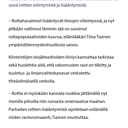
suosi rottien esiintymistä ja lisääntymistä.
– Rottahavainnot lisääntyvät ilmojen viilentyessä, ja nyt
pitkään vallinnut lämmin sää on suosinut
rottapopulaatioiden kasvua, eläinlääkäri Tiina Tiainen
ympäristöterveydenhuollosta sanoo.
Kiinteistöjen biojäteastioiden tiiviys kannattaa tarkistaa
sekä huolehtia siitä, että rakennusten raot on tilkitty ja
tuuletus- ja ilmanvaihtokanavat verkotettu
tiheäsilmäisellä verkolla.
– Rottia ei myöskään kannata ruokkia jättämällä nyt
monilla pihoilla niin runsasta omenasatoa maahan.
Parhaiten rottien lisääntymistä rajoitetaan estämällä
niiden ravinnonsaanti, Tiainen muistuttaa.