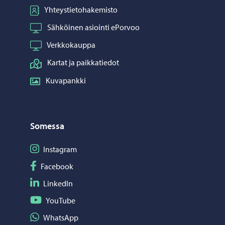
Yhteystietohakemisto
Sähköinen asiointi ePorvoo
Verkkokauppa
Kartat ja paikkatiedot
Kuvapankki
Somessa
Seuraa Instagram
Instagram
Seuraa Facebook
Facebook
Seuraa LinkedIn
LinkedIn
Seuraa YouTube
YouTube
Jaa WhatsApp
WhatsApp