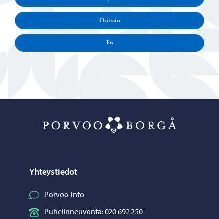
Osittain
En
Porvoo – Siirr
Yhteystiedot
Porvoo-info
Puhelinneuvonta: 020 692 250