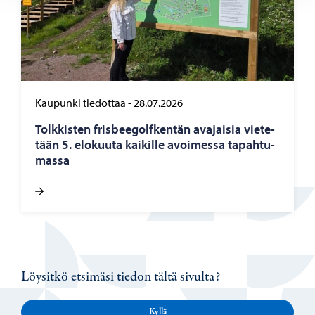
Kaupunki tiedottaa
-
28.07.2026
Tolk­kis­ten fris­bee­golf­ken­tän ava­jai­sia vie­te­
tään 5. elo­kuu­ta kai­kil­le avoi­mes­sa ta­pah­tu­
mas­sa
Löysitkö etsimäsi tiedon tältä sivulta?
Kyllä