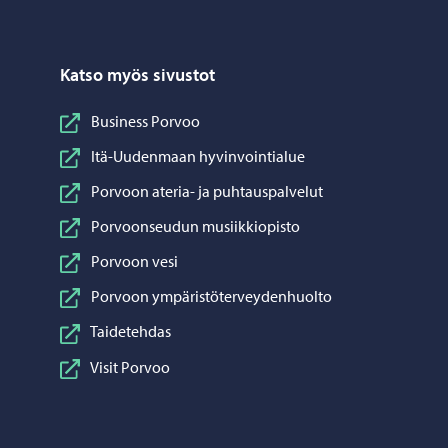
Katso myös sivustot
Business Porvoo
Itä-Uudenmaan hyvinvointialue
Porvoon ateria- ja puhtauspalvelut
Porvoonseudun musiikkiopisto
Porvoon vesi
Porvoon ympäristöterveydenhuolto
Taidetehdas
Visit Porvoo