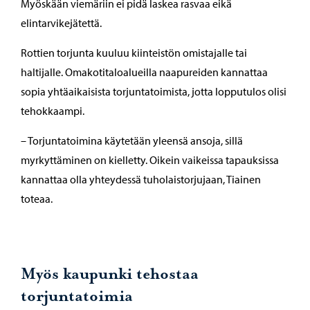
Myöskään viemäriin ei pidä laskea rasvaa eikä
elintarvikejätettä.
Rottien torjunta kuuluu kiinteistön omistajalle tai
haltijalle. Omakotitaloalueilla naapureiden kannattaa
sopia yhtäaikaisista torjuntatoimista, jotta lopputulos olisi
tehokkaampi.
– Torjuntatoimina käytetään yleensä ansoja, sillä
myrkyttäminen on kielletty. Oikein vaikeissa tapauksissa
kannattaa olla yhteydessä tuholaistorjujaan, Tiainen
toteaa.
Myös kaupunki tehostaa
torjuntatoimia