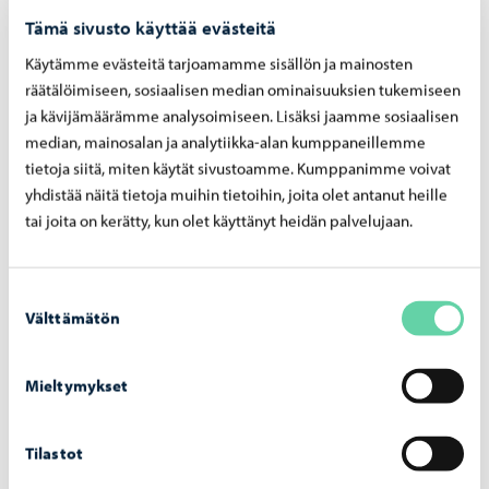
Tämä sivusto käyttää evästeitä
Käytämme evästeitä tarjoamamme sisällön ja mainosten
räätälöimiseen, sosiaalisen median ominaisuuksien tukemiseen
ja kävijämäärämme analysoimiseen. Lisäksi jaamme sosiaalisen
median, mainosalan ja analytiikka-alan kumppaneillemme
Kaupunki tiedottaa
-
28.07.2026
tietoja siitä, miten käytät sivustoamme. Kumppanimme voivat
Tolk­kis­ten fris­bee­golf­ken­tän ava­jai­sia vie­te­
yhdistää näitä tietoja muihin tietoihin, joita olet antanut heille
tään 5. elo­kuu­ta kai­kil­le avoi­mes­sa ta­pah­tu­
tai joita on kerätty, kun olet käyttänyt heidän palvelujaan.
mas­sa
Suostumuksen
Välttämätön
valinta
Mieltymykset
Tilastot