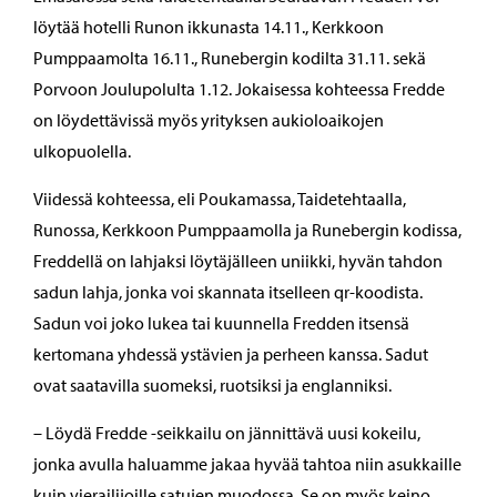
löytää hotelli Runon ikkunasta 14.11., Kerkkoon
Pumppaamolta 16.11., Runebergin kodilta 31.11. sekä
Porvoon Joulupolulta 1.12. Jokaisessa kohteessa Fredde
on löydettävissä myös yrityksen aukioloaikojen
ulkopuolella.
Viidessä kohteessa, eli Poukamassa, Taidetehtaalla,
Runossa, Kerkkoon Pumppaamolla ja Runebergin kodissa,
Freddellä on lahjaksi löytäjälleen uniikki, hyvän tahdon
sadun lahja, jonka voi skannata itselleen qr-koodista.
Sadun voi joko lukea tai kuunnella Fredden itsensä
kertomana yhdessä ystävien ja perheen kanssa. Sadut
ovat saatavilla suomeksi, ruotsiksi ja englanniksi.
– Löydä Fredde -seikkailu on jännittävä uusi kokeilu,
jonka avulla haluamme jakaa hyvää tahtoa niin asukkaille
kuin vierailijoille satujen muodossa. Se on myös keino