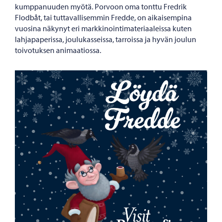
kumppanuuden myötä. Porvoon oma tonttu Fredrik
Flodbåt, tai tuttavallisemmin Fredde, on aikaisempina
vuosina näkynyt eri markkinointimateriaaleissa kuten
lahjapaperissa, joulukasseissa, tarroissa ja hyvän joulun
toivotuksen animaatiossa.