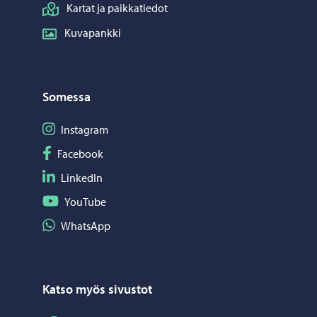
Kartat ja paikkatiedot
Kuvapankki
Somessa
Seuraa Instagram
Instagram
Seuraa Facebook
Facebook
Seuraa LinkedIn
LinkedIn
Seuraa YouTube
YouTube
Jaa WhatsApp
WhatsApp
Katso myös sivustot