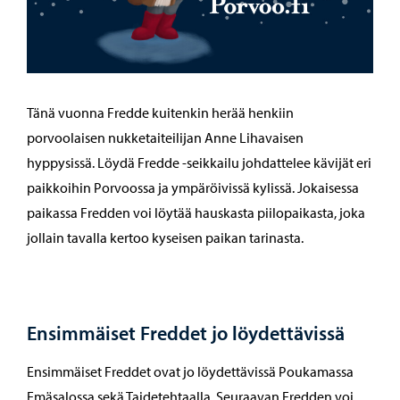
Tänä vuonna Fredde kuitenkin herää henkiin
porvoolaisen nukketaiteilijan Anne Lihavaisen
hyppysissä. Löydä Fredde -seikkailu johdattelee kävijät eri
paikkoihin Porvoossa ja ympäröivissä kylissä. Jokaisessa
paikassa Fredden voi löytää hauskasta piilopaikasta, joka
jollain tavalla kertoo kyseisen paikan tarinasta.
Ensimmäiset Freddet jo löydettävissä
Ensimmäiset Freddet ovat jo löydettävissä Poukamassa
Emäsalossa sekä Taidetehtaalla. Seuraavan Fredden voi