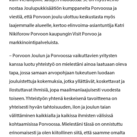
nostaa Joulupukkisäätiön kumppaneita Porvoossa ja
viestiä, että Porvoon joulu ulottuu keskustasta myös
laajemmalle alueelle, kertoo elinvoima-asiantuntija Katri
Nikiforow Porvoon kaupungin Visit Porvoo ja
markkinointipalveluista.
– Porvoon Joulun ja Porvoossa vaikuttavien yritysten
kanssa luotu yhteistyö on mielestäni ainoa laatuaan oleva
tapa, jossa samaan arvopohjaan tukeutuen luodaan
jouluistettuja kokemuksia, jotka yllättävät, koskettavat ja
ilostuttavat ihmisiä, jopa maailmanlaajuisesti vuodesta
toiseen. Yhteistyön yhtenä keskeisenä tavoitteena on
yhteisesti hyvän tahtoisuuden, ilon ja joulun taian
välittäminen kaikkialla ja kaikissa ihmisten välisissä
kohtaamisissa Porvoossa. Mielestäni tässä on onnistuttu
erinomaisesti ja olen kiitollinen siitä, että saamme omalta