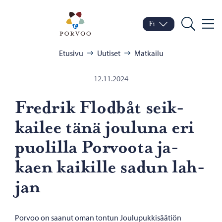
Siirry sisältöön
Porvoo – Siirry kotisivul
Fi
Valik
Vaihda kieltä
Nykyinen kieli: Suomi
Hae
Selaa:
Etusivu
Uutiset
Matkailu
12.11.2024
Fredrik Flodbåt seik­
kai­lee tänä jou­lu­na eri
puo­lil­la Por­voo­ta ja­
kaen kai­kil­le sadun lah­
jan
Porvoo on saanut oman tontun Joulupukkisäätiön