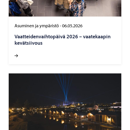
Asuminen ja ympäristö
-
06.05.2026
Vaat­tei­den­vaih­to­päi­vä 2026 – vaa­te­kaa­pin
ke­vät­sii­vous