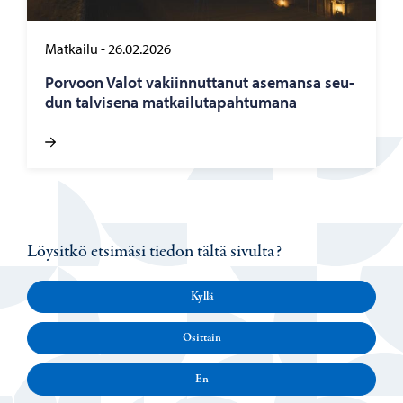
Matkailu
-
26.02.2026
Por­voon Valot va­kiin­nut­ta­nut ase­man­sa seu­
dun tal­vi­se­na mat­kai­lu­ta­pah­tu­ma­na
Löysitkö etsimäsi tiedon tältä sivulta?
Kyllä
Osittain
En