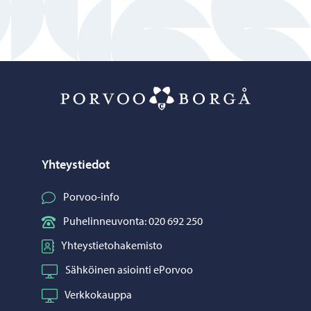
Porvoo – Siirr
Yhteystiedot
Porvoo-info
Puhelinneuvonta: 020 692 250
Yhteystietohakemisto
Sähköinen asiointi ePorvoo
Verkkokauppa