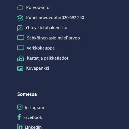
Porvoo-info
Puhelinneuvonta: 020 692 250
Yhteystietohakemisto
Sähköinen asiointi ePorvoo
Verkkokauppa
Kartat ja paikkatiedot
Kuvapankki
Somessa
Seuraa Instagram
Instagram
Seuraa Facebook
Facebook
Seuraa LinkedIn
LinkedIn