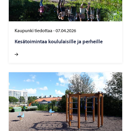
Kaupunki tiedottaa
-
07.04.2026
Ke­sä­toi­min­taa kou­lu­lai­sil­le ja per­heil­le