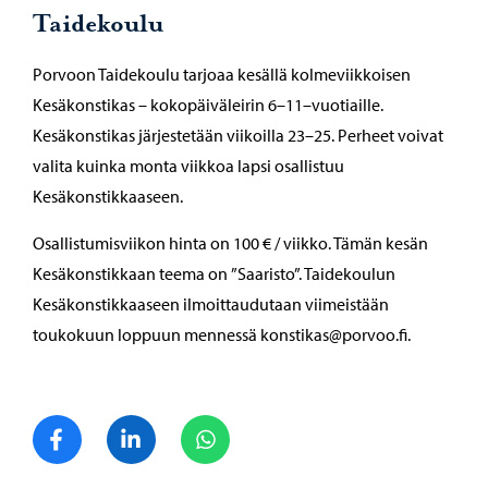
Taidekoulu
Porvoon Taidekoulu tarjoaa kesällä kolmeviikkoisen
Kesäkonstikas – kokopäiväleirin 6–11–vuotiaille.
Kesäkonstikas järjestetään viikoilla 23–25. Perheet voivat
valita kuinka monta viikkoa lapsi osallistuu
Kesäkonstikkaaseen.
Osallistumisviikon hinta on 100 € / viikko. Tämän kesän
Kesäkonstikkaan teema on ”Saaristo”. Taidekoulun
Kesäkonstikkaaseen ilmoittaudutaan viimeistään
toukokuun loppuun mennessä konstikas@porvoo.fi.
Jaa Facebook
Jaa LinkedIn
Jaa WhatsApp