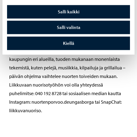
Salli kaikki
LiMo-auto liikenteessä kesällä
Salli valinta
Nuorisopalvelujen LiMo-auto liikkuu kesän ajan eri
Kiellä
puolilla Porvoota. Nuorisotyöntekijät kohtaavat nuoria
kaupungin eri alueilla, tuoden mukanaan monenlaista
tekemistä, kuten pelejä, musiikkia, kilpailuja ja grillailua –
päivän ohjelma vaihtelee nuorten toiveiden mukaan.
Liikkuvaan nuorisotyöhön voi olla yhteydessä
puhelimitse: 040 192 8728 tai sosiaalisen median kautta
Instagram: nuortenporvoo.deungasborga tai SnapChat:
liikkuvanuoriso.