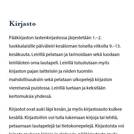
Kirjasto
Pääkirjaston lastenkirjastossa järjestetään 1.–2.
luokkalaisille päiväleiri kesäloman toisella viikolla 9.–13.
kesäkuuta. Leirillä pelataan ja tarinoidaan sekä luodaan
leiriläisten oma lautapeli. Leirillä tutustutaan myös
kirjaston pajan laitteisiin ja niiden tuomiin
mahdollisuuksiin sekä pelataan ulkopelejä kirjaston
viereisessä puistossa. Leirillä luetaan ja keksitään
kertomuksia yhdessä.
Kirjastot ovat auki läpi kesän, ja myös kirjastoauto kulkee
kesällä. Kirjastoihin voi tulla lukemaan kirjoja tai lehtiä,
pelaamaan lautapelejä tai tietokonepelejä. Kirjastoista voi
lainata mukaan kirjoja ja elokuvia, pääkirjastosta myös