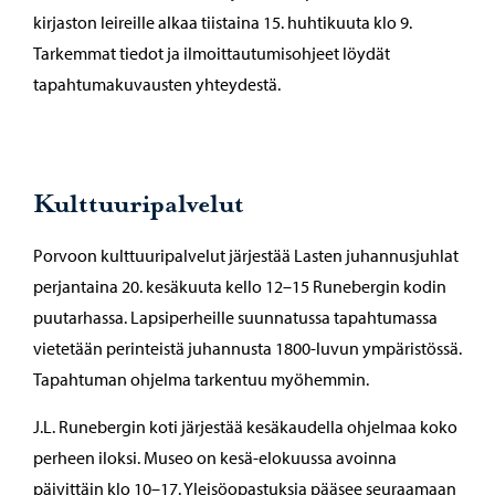
kirjaston leireille alkaa tiistaina 15. huhtikuuta klo 9.
Tarkemmat tiedot ja ilmoittautumisohjeet löydät
tapahtumakuvausten yhteydestä.
Kulttuuripalvelut
Porvoon kulttuuripalvelut järjestää Lasten juhannusjuhlat
perjantaina 20. kesäkuuta kello 12–15 Runebergin kodin
puutarhassa. Lapsiperheille suunnatussa tapahtumassa
vietetään perinteistä juhannusta 1800-luvun ympäristössä.
Tapahtuman ohjelma tarkentuu myöhemmin.
J.L. Runebergin koti järjestää kesäkaudella ohjelmaa koko
perheen iloksi. Museo on kesä-elokuussa avoinna
päivittäin klo 10–17. Yleisöopastuksia pääsee seuraamaan