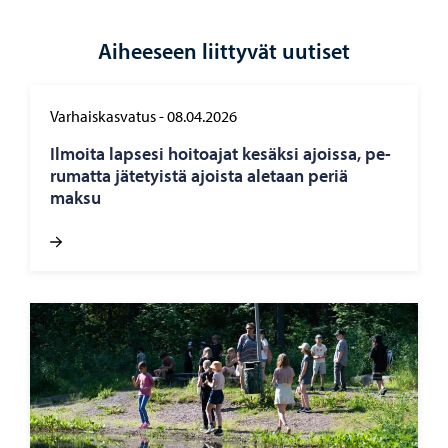
Aiheeseen liittyvät uutiset
Varhaiskasvatus
-
08.04.2026
Il­moi­ta lap­se­si hoi­toa­jat ke­säk­si ajois­sa, pe­
ru­mat­ta jä­te­tyis­tä ajois­ta ale­taan periä
maksu