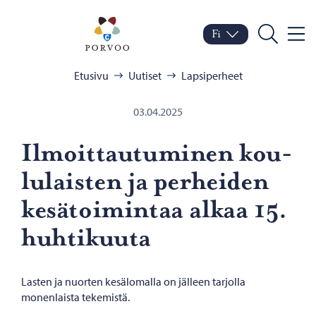
Siirry sisältöön
Porvoo – Siirry kotisivul
Fi
Valik
Vaihda kieltä
Nykyinen kieli: Suomi
Hae
Selaa:
Etusivu
Uutiset
Lapsiperheet
03.04.2025
Il­moit­tau­tu­mi­nen kou­
lu­lais­ten ja per­hei­den
ke­sä­toi­min­taa alkaa 15.
huh­ti­kuu­ta
Lasten ja nuorten kesälomalla on jälleen tarjolla
monenlaista tekemistä.