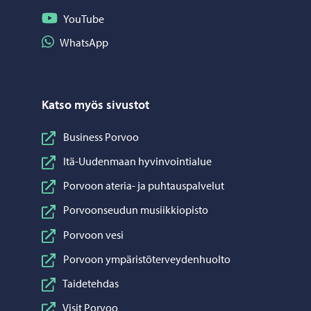
Seuraa YouTube
YouTube
Jaa WhatsApp
WhatsApp
Katso myös sivustot
Business Porvoo
Itä-Uudenmaan hyvinvointialue
Porvoon ateria- ja puhtauspalvelut
Porvoonseudun musiikkiopisto
Porvoon vesi
Porvoon ympäristöterveydenhuolto
Taidetehdas
Visit Porvoo