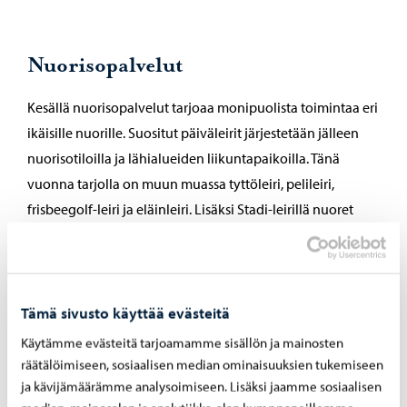
Nuorisopalvelut
Kesällä nuorisopalvelut tarjoaa monipuolista toimintaa eri
ikäisille nuorille. Suositut päiväleirit järjestetään jälleen
nuorisotiloilla ja lähialueiden liikuntapaikoilla. Tänä
vuonna tarjolla on muun muassa tyttöleiri, pelileiri,
frisbeegolf-leiri ja eläinleiri. Lisäksi Stadi-leirillä nuoret
pääsevät tutustumaan kesäiseen Helsinkiin.
Leirien lisäksi kesän ohjelmaan kuuluu työpajoja, retkiä ja
tapahtumia. Viikolla 25 järjestetään suora live-striimi
Tämä sivusto käyttää evästeitä
Porvoon vanhasta kaupungista, jossa keskustellaan
Käytämme evästeitä tarjoamamme sisällön ja mainosten
nuorten elämään liittyvistä aiheista ja ilmiöistä.
räätälöimiseen, sosiaalisen median ominaisuuksien tukemiseen
ja kävijämäärämme analysoimiseen. Lisäksi jaamme sosiaalisen
Heinäkuun alussa Virvikin leirialueella pidetään ”Nuku yö