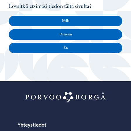
Löysitkö etsimäsi tiedon tältä sivulta?
Kyllä
Osittain
En
Porvoo – Siirr
Yhteystiedot