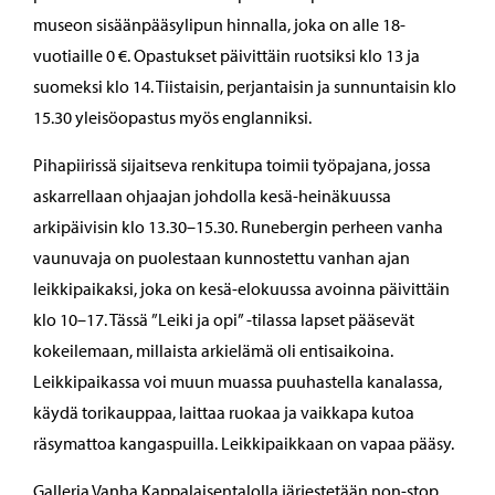
museon sisäänpääsylipun hinnalla, joka on alle 18-
vuotiaille 0 €. Opastukset päivittäin ruotsiksi klo 13 ja
suomeksi klo 14. Tiistaisin, perjantaisin ja sunnuntaisin klo
15.30 yleisöopastus myös englanniksi.
Pihapiirissä sijaitseva renkitupa toimii työpajana, jossa
askarrellaan ohjaajan johdolla kesä-heinäkuussa
arkipäivisin klo 13.30–15.30. Runebergin perheen vanha
vaunuvaja on puolestaan kunnostettu vanhan ajan
leikkipaikaksi, joka on kesä-elokuussa avoinna päivittäin
klo 10–17. Tässä ”Leiki ja opi” -tilassa lapset pääsevät
kokeilemaan, millaista arkielämä oli entisaikoina.
Leikkipaikassa voi muun muassa puuhastella kanalassa,
käydä torikauppaa, laittaa ruokaa ja vaikkapa kutoa
räsymattoa kangaspuilla. Leikkipaikkaan on vapaa pääsy.
Galleria Vanha Kappalaisentalolla järjestetään non-stop