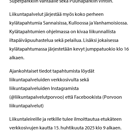
Superparkkiin Vantaalle sekä Puuhaparkiin Vihtiin.
Liikuntapalvelut järjestää myös koko perheen
kylätapahtumia Sannaisissa, Kulloossa ja Vanhamoisiossa.
Kylätapahtumien ohjelmassa on kivaa liikunnallista
iltapäiväpuuhastelua sekä pelailua. Lisäksi jokaisessa
kylätapahtumassa järjestetään kevyt jumppatuokio klo 16
alkaen.
Ajankohtaiset tiedot tapahtumista löydät
liikuntapalveluiden verkkosivulta sekä
liikuntapalveluiden Instagramista
(@liikuntapalvelutporvoo) että Facebookista (Porvoon
liikuntapalvelut)
Liikuntaleireille ja retkille tulee ilmoittautua etukäteen
verkkosivujen kautta 15. huhtikuuta 2025 klo 9 alkaen.