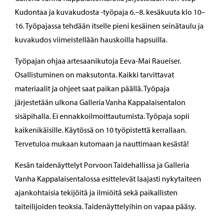
Kudontaa ja kuvakudosta -työpaja 6.–8. kesäkuuta klo 10–
16. Työpajassa tehdään itselle pieni kesäinen seinätaulu ja
kuvakudos viimeistellään hauskoilla hapsuilla.
Työpajan ohjaa artesaanikutoja Eeva-Mai Raueiser.
Osallistuminen on maksutonta. Kaikki tarvittavat
materiaalit ja ohjeet saat paikan päällä. Työpaja
järjestetään ulkona Galleria Vanha Kappalaisentalon
sisäpihalla. Ei ennakkoilmoittautumista. Työpaja sopii
kaikenikäisille. Käytössä on 10 työpistettä kerrallaan.
Tervetuloa mukaan kutomaan ja nauttimaan kesästä!
Kesän taidenäyttelyt Porvoon Taidehallissa ja Galleria
Vanha Kappalaisentalossa esittelevät laajasti nykytaiteen
ajankohtaisia tekijöitä ja ilmiöitä sekä paikallisten
taiteilijoiden teoksia. Taidenäyttelyihin on vapaa pääsy.