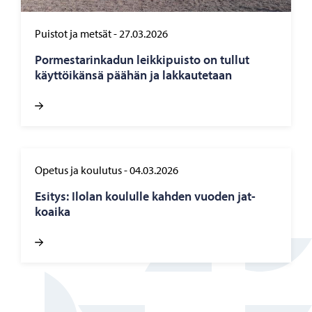
Puistot ja metsät
-
27.03.2026
Por­mes­ta­rin­ka­dun leik­ki­puis­to on tul­lut
käyt­töi­kän­sä pää­hän ja lak­kau­te­taan
Opetus ja koulutus
-
04.03.2026
Esi­tys: Ilo­lan kou­lul­le kah­den vuo­den jat­
koai­ka