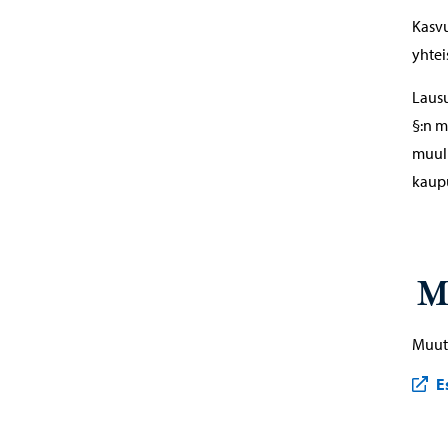
Kasvu
yhtei
Lausu
§:n m
muull
kaupu
M
Muut 
E