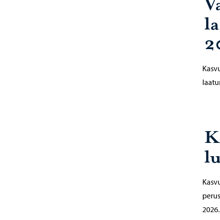
V
l
2
Kasvu
laatu
K
l
Kasvu
perus
2026.