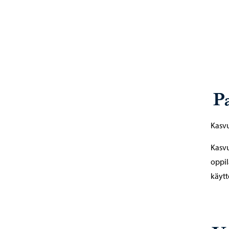
P
Kasvu
Kasvu
oppil
käytt