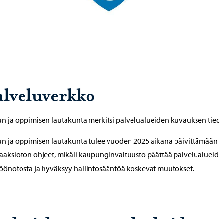
alveluverkko
n ja oppimisen lautakunta merkitsi palvelualueiden kuvauksen tied
n ja oppimisen lautakunta tulee vuoden 2025 aikana päivittämään
aaksioton ohjeet, mikäli kaupunginvaltuusto päättää palvelualuei
öönotosta ja hyväksyy hallintosääntöä koskevat muutokset.