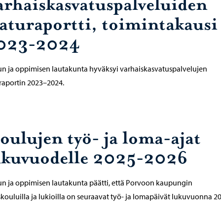
arhaiskasvatuspalveluiden
aaturaportti, toimintakausi
023-2024
n ja oppimisen lautakunta hyväksyi varhaiskasvatuspalvelujen
raportin 2023–2024.
oulujen työ- ja loma-ajat
ukuvuodelle 2025-2026
n ja oppimisen lautakunta päätti, että Porvoon kaupungin
kouluilla ja lukioilla on seuraavat työ- ja lomapäivät lukuvuonna 2