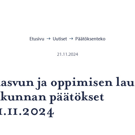
:
Etusivu
Uutiset
Päätöksenteko
21.11.2024
s­vun ja op­pi­mi­sen lau
­kun­nan pää­tök­set
1.11.2024