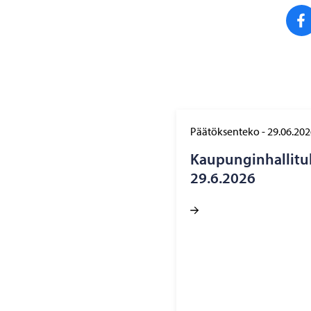
Päätöksenteko
-
29.06.202
Kau­pun­gin­hal­li­tu
29.6.2026