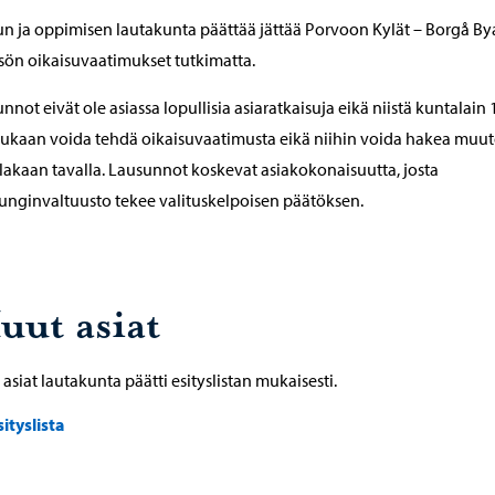
n ja oppimisen lautakunta päättää jättää Porvoon Kylät – Borgå Bya
sön oikaisuvaatimukset tutkimatta.
nnot eivät ole asiassa lopullisia asiaratkaisuja eikä niistä kuntalain 
ukaan voida tehdä oikaisuvaatimusta eikä niihin voida hakea muut
akaan tavalla. Lausunnot koskevat asiakokonaisuutta, josta
nginvaltuusto tekee valituskelpoisen päätöksen.
uut asiat
asiat lautakunta päätti esityslistan mukaisesti.
sityslista