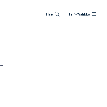
Hae
Fi
Valikko
Vaihda kieltä
Nykyinen kieli: Suomi
­