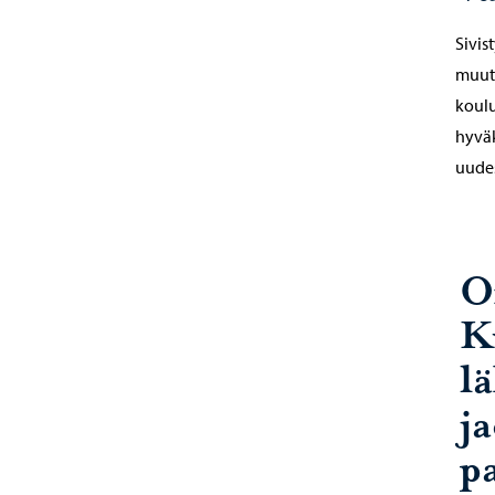
Sivis
muute
koulu
hyväk
uude
O
K
l
j
p