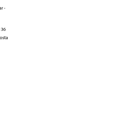
r -
136
osta