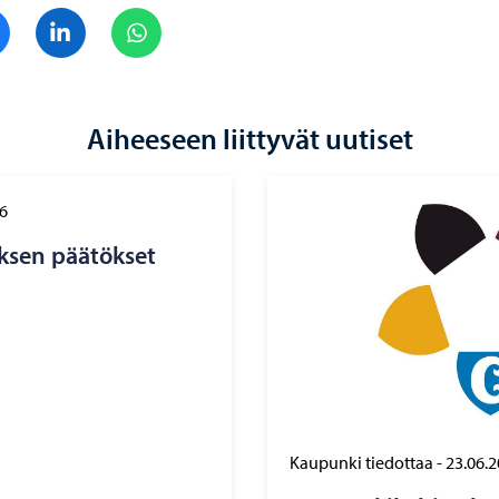
Jaa Facebook
Jaa LinkedIn
Jaa WhatsApp
Aiheeseen liittyvät uutiset
6
k­sen pää­tök­set
Kaupunki tiedottaa
-
23.06.