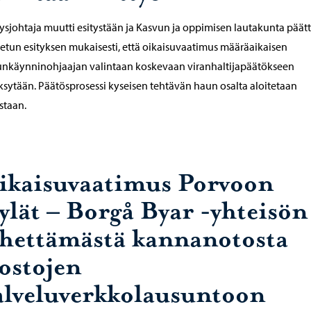
tysjohtaja muutti esitystään ja Kasvun ja oppimisen lautakunta päätt
tun esityksen mukaisesti, että oikaisuvaatimus määräaikaisen
nkäynninohjaajan valintaan koskevaan viranhaltijapäätökseen
sytään. Päätösprosessi kyseisen tehtävän haun osalta aloitetaan
staan.
ikaisuvaatimus Porvoon
ylät – Borgå Byar -yhteisön
ähettämästä kannanotosta
aostojen
alveluverkkolausuntoon