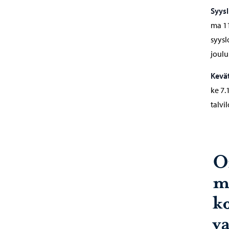
Syys
ma 11
syysl
joulu
Kevä
ke 7.
talvi
O
m
k
va