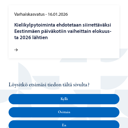
Varhaiskasvatus
-
16.01.2026
Kie­li­kyl­py­toi­min­ta eh­do­te­taan siir­ret­tä­väk­si
Ees­tin­mäen päi­vä­ko­tiin vai­heit­tain elo­kuus­
ta 2026 läh­tien
Löysitkö etsimäsi tiedon tältä sivulta?
Kyllä
Osittain
En