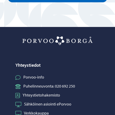
Porvoo – Siirr
Yhteystiedot
Porvoo-info
Puhelinneuvonta: 020 692 250
Yhteystietohakemisto
Sähköinen asiointi ePorvoo
Verkkokauppa