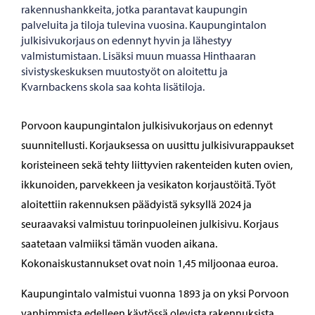
rakennushankkeita, jotka parantavat kaupungin
palveluita ja tiloja tulevina vuosina. Kaupungintalon
julkisivukorjaus on edennyt hyvin ja lähestyy
valmistumistaan. Lisäksi muun muassa Hinthaaran
sivistyskeskuksen muutostyöt on aloitettu ja
Kvarnbackens skola saa kohta lisätiloja.
Porvoon kaupungintalon julkisivukorjaus on edennyt
suunnitellusti. Korjauksessa on uusittu julkisivurappaukset
koristeineen sekä tehty liittyvien rakenteiden kuten ovien,
ikkunoiden, parvekkeen ja vesikaton korjaustöitä. Työt
aloitettiin rakennuksen päädyistä syksyllä 2024 ja
seuraavaksi valmistuu torinpuoleinen julkisivu. Korjaus
saatetaan valmiiksi tämän vuoden aikana.
Kokonaiskustannukset ovat noin 1,45 miljoonaa euroa.
Kaupungintalo valmistui vuonna 1893 ja on yksi Porvoon
vanhimmista edelleen käytössä olevista rakennuksista.