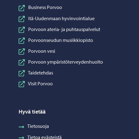
Business Porvoo
Itä-Uudenmaan hyvinvointialue
Porvoon ateria- ja puhtauspalvelut
Porvoonseudun musiikkiopisto
Porvoon vesi
Porvoon ympäristöterveydenhuolto
Taidetehdas
Visit Porvoo
Hyvä tietää
Tietosuoja
Tietoa evästeistä