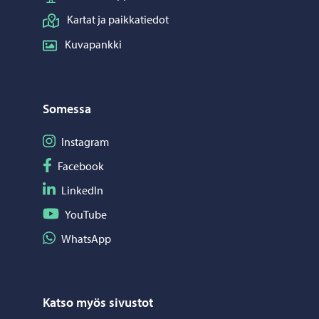
Kartat ja paikkatiedot
Kuvapankki
Somessa
Seuraa Instagram
Instagram
Seuraa Facebook
Facebook
Seuraa LinkedIn
LinkedIn
Seuraa YouTube
YouTube
Jaa WhatsApp
WhatsApp
Katso myös sivustot