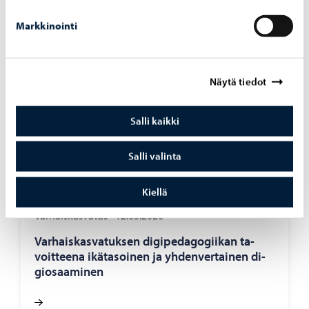
Markkinointi
Näytä tiedot
Salli kaikki
Salli valinta
Kiellä
Varhaiskasvatus
-
12.03.2026
Var­hais­kas­va­tuk­sen di­gi­pe­da­go­gii­kan ta­
voit­tee­na ikä­ta­soi­nen ja yh­den­ver­tai­nen di­
gio­saa­mi­nen