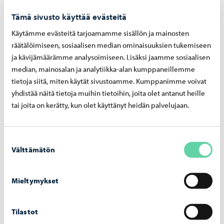
Vellamo on Kantele-talon lisärakennus, jossa on
Tämä sivusto käyttää evästeitä
opetustilat 200 oppilaalle ja ruokala. Väestönsuoja
Käytämme evästeitä tarjoamamme sisällön ja mainosten
rakennetaan koulurakennusten itäiselle puolelle.
räätälöimiseen, sosiaalisen median ominaisuuksien tukemiseen
ja kävijämäärämme analysoimiseen. Lisäksi jaamme sosiaalisen
median, mainosalan ja analytiikka-alan kumppaneillemme
Jaa Facebook
Jaa LinkedIn
Jaa WhatsApp
tietoja siitä, miten käytät sivustoamme. Kumppanimme voivat
yhdistää näitä tietoja muihin tietoihin, joita olet antanut heille
tai joita on kerätty, kun olet käyttänyt heidän palvelujaan.
Aiheeseen liittyvät uutiset
Suostumuksen
Välttämätön
valinta
Varhaiskasvatus
-
08.04.2026
Il­moi­ta lap­se­si hoi­toa­jat ke­säk­si ajois­sa, pe­
Mieltymykset
ru­mat­ta jä­te­tyis­tä ajois­ta ale­taan periä
maksu
Tilastot