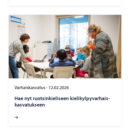
Varhaiskasvatus
-
12.02.2026
Hae nyt ruot­sin­kie­li­seen kie­li­kyl­py­var­hais­
kas­va­tuk­seen