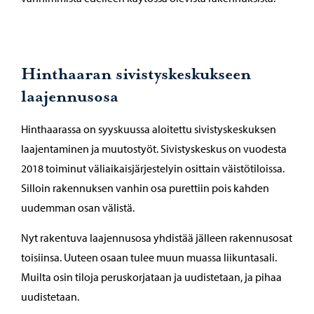
Hinthaaran sivistyskeskukseen
laajennusosa
Hinthaarassa on syyskuussa aloitettu sivistyskeskuksen
laajentaminen ja muutostyöt. Sivistyskeskus on vuodesta
2018 toiminut väliaikaisjärjestelyin osittain väistötiloissa.
Silloin rakennuksen vanhin osa purettiin pois kahden
uudemman osan välistä.
Nyt rakentuva laajennusosa yhdistää jälleen rakennusosat
toisiinsa. Uuteen osaan tulee muun muassa liikuntasali.
Muilta osin tiloja peruskorjataan ja uudistetaan, ja pihaa
uudistetaan.