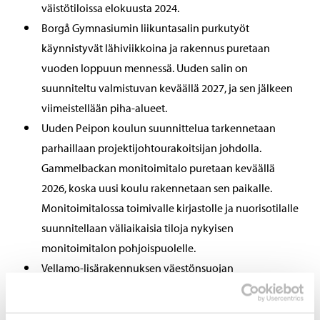
väistötiloissa elokuusta 2024.
Borgå Gymnasiumin liikuntasalin purkutyöt
käynnistyvät lähiviikkoina ja rakennus puretaan
vuoden loppuun mennessä. Uuden salin on
suunniteltu valmistuvan keväällä 2027, ja sen jälkeen
viimeistellään piha-alueet.
Uuden Peipon koulun suunnittelua tarkennetaan
parhaillaan projektijohtourakoitsijan johdolla.
Gammelbackan monitoimitalo puretaan keväällä
2026, koska uusi koulu rakennetaan sen paikalle.
Monitoimitalossa toimivalle kirjastolle ja nuorisotilalle
suunnitellaan väliaikaisia tiloja nykyisen
monitoimitalon pohjoispuolelle.
Vellamo-lisärakennuksen väestönsuojan
rakentaminen aloitetaan ensi vuoden alkupuolella ja
se valmistuu vuoden 2026 loppuun mennessä.