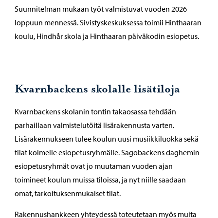
Suunnitelman mukaan työt valmistuvat vuoden 2026
loppuun mennessä. Sivistyskeskuksessa toimii Hinthaaran
koulu, Hindhår skola ja Hinthaaran päiväkodin esiopetus.
Kvarnbackens skolalle lisätiloja
Kvarnbackens skolanin tontin takaosassa tehdään
parhaillaan valmistelutöitä lisärakennusta varten.
Lisärakennukseen tulee koulun uusi musiikkiluokka sekä
tilat kolmelle esiopetusryhmälle. Sagobackens daghemin
esiopetusryhmät ovat jo muutaman vuoden ajan
toimineet koulun muissa tiloissa, ja nyt niille saadaan
omat, tarkoituksenmukaiset tilat.
Rakennushankkeen yhteydessä toteutetaan myös muita