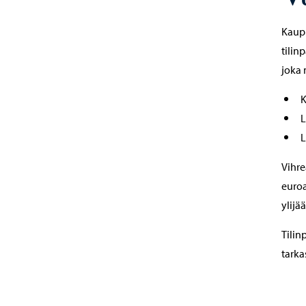
Kaupu
tilin
joka 
K
L
L
Vihre
euroa
ylijä
Tilin
tarka