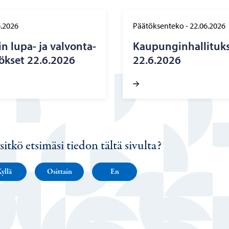
6.2026
Päätöksenteko
-
22.06.2026
n lupa- ja val­von­ta­
Kau­pun­gin­hal­li­tuk
tök­set 22.6.2026
22.6.2026
sitkö etsimäsi tiedon tältä sivulta?
yllä
Osittain
En