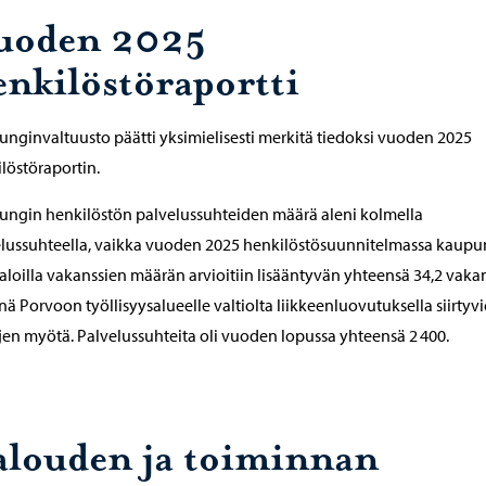
uoden 2025
enkilöstöraportti
nginvaltuusto päätti yksimielisesti merkitä tiedoksi vuoden 2025
löstöraportin.
ngin henkilöstön palvelussuhteiden määrä aleni kolmella
lussuhteella, vaikka vuoden 2025 henkilöstösuunnitelmassa kaupu
aloilla vakanssien määrän arvioitiin lisääntyvän yhteensä 34,2 vakan
nä Porvoon työllisyysalueelle valtiolta liikkeenluovutuksella siirtyv
jen myötä. Palvelussuhteita oli vuoden lopussa yhteensä 2 400.
alouden ja toiminnan