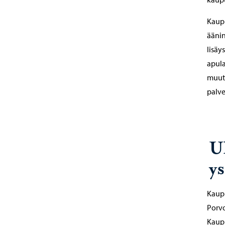
Kaupu
äänin
lisäy
apula
muut
palve
U
y
Kaupu
Porvo
Kaupu