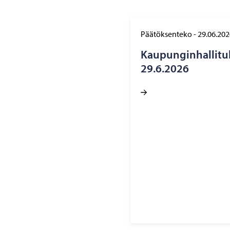
Päätöksenteko
-
29.06.202
Kau­pun­gin­hal­li­tu
29.6.2026