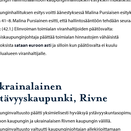
nginhallituksen esitys voitti äänestyksessä Malina Pursiaisen esity
 41–8. Malina Pursiainen esitti, että hallintosääntöön tehdään seur
s: (42.1.) Elinvoiman toimialan viranhaltijoiden päätösvalta:
iskaupunginjohtaja päättää toimialan hinnastojen vähäisistä
oksista
sataan euroon asti
ja silloin kun päätösvalta ei kuulu
lualueen viranhaltijalle.
krainalainen
stävyyskaupunki, Rivne
nginvaltuusto päätti yksimielisesti hyväksyä ystävyyskuntasopim
on kaupungin ja ukrainalaisen Rivnen kaupungin välillä.
nginvaltuusto valtuutti kaupunginjohtajan allekirjoittamaan