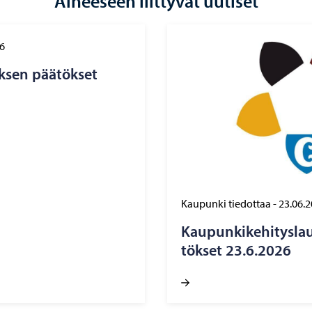
Aiheeseen liittyvät uutiset
6
k­sen pää­tök­set
Kaupunki tiedottaa
-
23.06.
Kau­pun­ki­ke­hi­tys­l
tök­set 23.6.2026