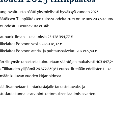
nginvaltuusto päätti yksimielisesti hyväksyä vuoden 2025
päätöksen. Tilinpäätöksen tulos vuodelta 2025 on 26 469 203,60 euro
muodostuu seuraavista eristä:
aupunki ilman liikelaitoksia 23 428 394,77 €
iikelaitos Porvoon vesi 3 248 418,37 €
iikelaitos Porvoon ateria- ja puhtauspalvelut -207 609,54 €
än siirtymän rahastosta tuloutetaan sääntöjen mukaisesti 403 647,2
. Tilikauden ylijäämä 26 872 850,84 euroa siirretään edellisten tilika
ämään kuluvan vuoden kirjanpidossa.
päätös annetaan tilintarkastajalle tarkastettavaksi ja
stuslautakunnalle arviointikertomuksen laatimista varten.