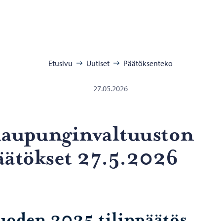
:
Etusivu
Uutiset
Päätöksenteko
27.05.2026
u­pun­gin­val­tuus­ton
ää­tök­set 27.5.2026
uoden 2025 tilinpäätös