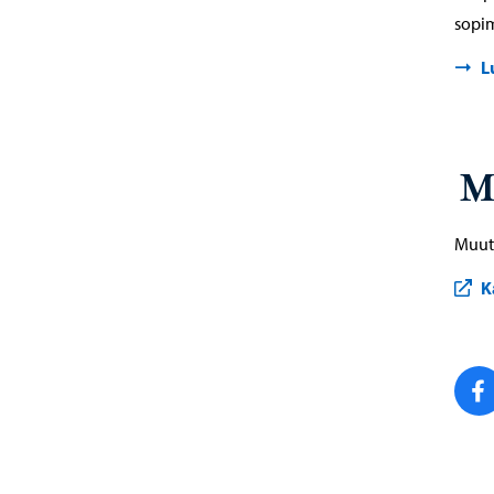
sopi
L
M
Muut 
K