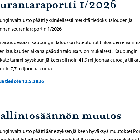
eurantaraportti 1/2026
nginvaltuusto päätti yksimielisesti merkitä tiedoksi talouden ja
nnan seurantaraportin 1/2026.
naisuudessaan kaupungin talous on toteutunut tilikauden ensimm
en kuukauden aikana pääosin talousarvion mukaisesti. Kaupungin
kate tammi-syyskuun jälkeen oli noin 41,9 miljoonaa euroa ja tilik
 noin 7,7 miljoonaa euroa.
ue tiedote 13.5.2026
allintosäännön muutos
unginvaltuusto päätti äänestyksen jälkeen hyväksyä muutokset Po
ngin hallintosääntöön kaupunginhallituksen esityksen mukaisesti