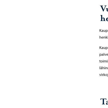
V
h
Kaupu
henki
Kaupu
palve
toimi
lähin
virko
T