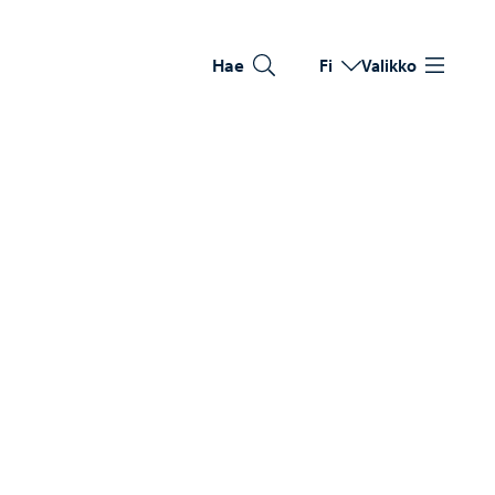
Hae
Fi
Valikko
Vaihda kieltä
Nykyinen kieli: Suomi