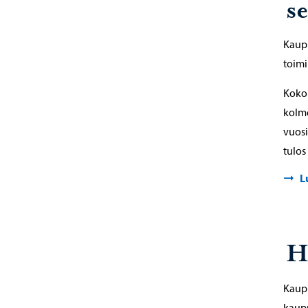
s
Kaupu
toimi
Koko
kolm
vuosi
tulos
L
H
Kaup
kaupu