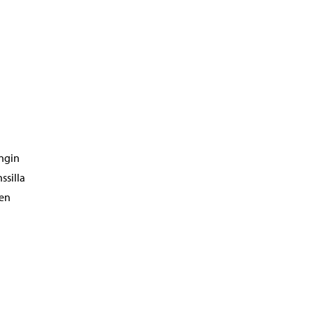
ngin
ssilla
ien