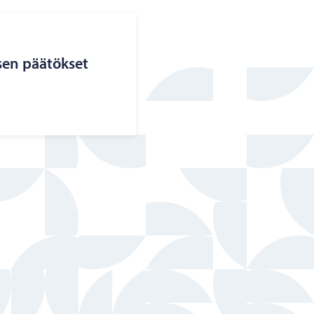
­sen pää­tök­set