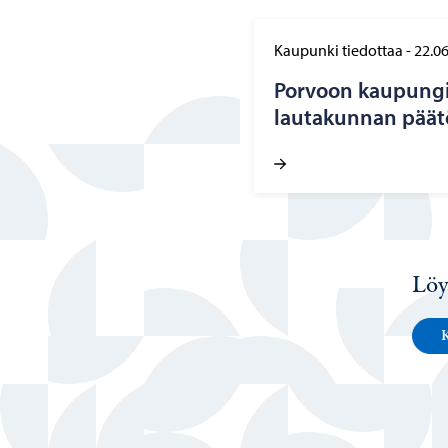
Kaupunki tiedottaa
-
22.0
Por­voon kau­pun­gi
lau­ta­kun­nan pää­
Löy
K