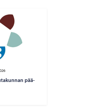
2026
au­ta­kun­nan pää­