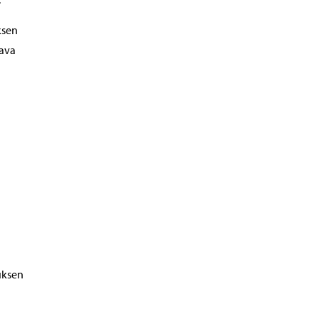
ksen
aava
uksen