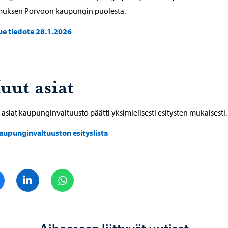
muksen Porvoon kaupungin puolesta.
ue tiedote 28.1.2026
uut asiat
asiat kaupunginvaltuusto päätti yksimielisesti esitysten mukaisesti.
aupunginvaltuuston esityslista
Jaa Facebook
Jaa LinkedIn
Jaa WhatsApp