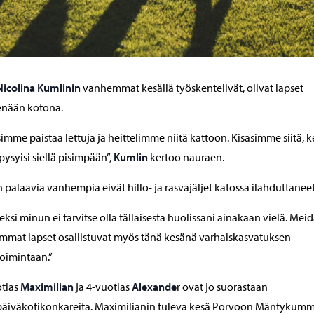
icolina Kumlinin
vanhemmat kesällä työskentelivät, olivat lapset
enään kotona.
imme paistaa lettuja ja heittelimme niitä kattoon. Kisasimme siitä, 
 pysyisi siellä pisimpään”,
Kumlin
kertoo nauraen.
n palaavia vanhempia eivät hillo- ja rasvajäljet katossa ilahduttaneet
ksi minun ei tarvitse olla tällaisesta huolissani ainakaan vielä. Mei
mat lapset osallistuvat myös tänä kesänä varhaiskasvatuksen
oimintaan.”
otias
Maximilian
ja 4-vuotias
Alexande
r ovat jo suorastaan
päiväkotikonkareita. Maximilianin tuleva kesä Porvoon Mäntykum