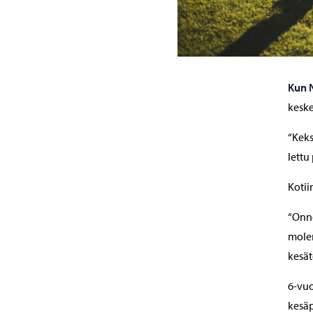
Kun N
kesk
“Keks
lettu
Kotii
“Onne
molem
kesät
6-vu
kesä