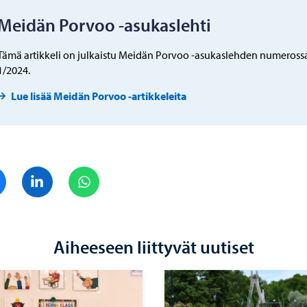
Meidän Porvoo -asukaslehti
Tämä artikkeli on julkaistu Meidän Porvoo -asukaslehden numeross
1/2024.
Lue lisää Meidän Porvoo -artikkeleita
Jaa Facebook
Jaa LinkedIn
Jaa WhatsApp
Aiheeseen liittyvät uutiset