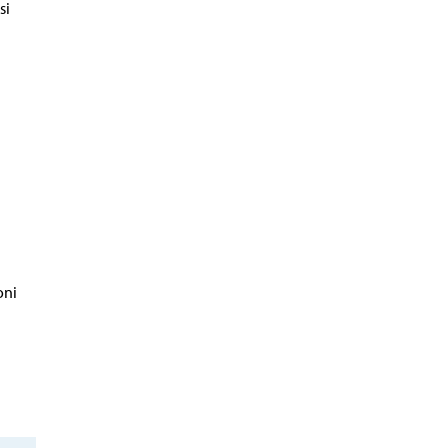
si
oni