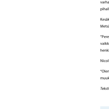
varha
pihal
Kesäk
Metsä
“Pere
vaikk
henki
Nicol
“Olen
muuki
Tekst