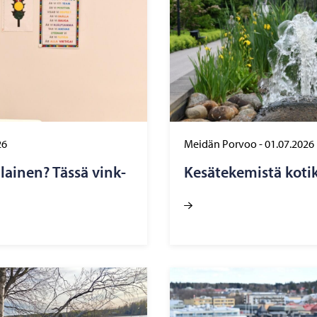
26
Meidän Porvoo
-
01.07.2026
a­lai­nen? Tässä vink­
Ke­sä­te­ke­mis­tä ko­ti