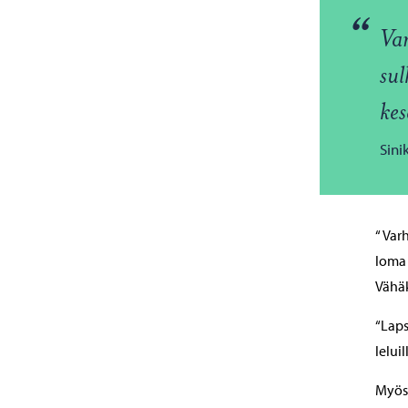
“
Var
sul
kes
Sini
“ Var
loma 
Vähäk
“Laps
lelui
Myös 