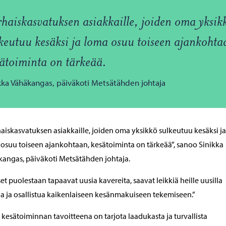
haiskasvatuksen asiakkaille, joiden oma yksik
keutuu kesäksi ja loma osuu toiseen ajankohta
ätoiminta on tärkeää.
kka Vähäkangas, päiväkoti Metsätähden johtaja
haiskasvatuksen asiakkaille, joiden oma yksikkö sulkeutuu kesäksi ja
osuu toiseen ajankohtaan, kesätoiminta on tärkeää”, sanoo Sinikka
angas, päiväkoti Metsätähden johtaja.
et puolestaan tapaavat uusia kavereita, saavat leikkiä heille uusilla
lla ja osallistua kaikenlaiseen kesänmakuiseen tekemiseen.”
kesätoiminnan tavoitteena on tarjota laadukasta ja turvallista