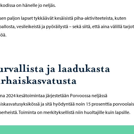
kodissa on hänelle jo neljäs.
isen paljon lapset tykkäävät kesäisistä piha-aktiviteeteista, kuten
allosta, vesileikeistä ja pyöräilystä – sekä siitä, että aina välillä tarj
löä.
rvallista ja laadukasta
arhaiskasvatusta
a 2024 kesätoimintaa järjestetään Porvoossa neljässä
iskasvatusyksikössä ja sitä hyödyntää noin 15 prosenttia porvoolais
perheistä. Toiminta on merkityksellistä niin huoltajille kuin lapsille.