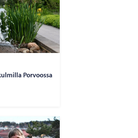
­kul­mil­la Por­voos­sa