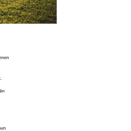
kenen
.
dän
mun