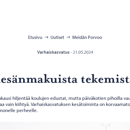
:
Etusivu
Uutiset
Meidän Porvoo
Varhaiskasvatus
-
21.05.2024
­sän­ma­kuis­ta te­ke­mis­
ausi hiljentää koulujen edustat, mutta päiväkotien pihoilla va
taa vain kiihtyä. Varhaiskasvatuksen kesätoiminta on korvaamat
monelle perheelle.