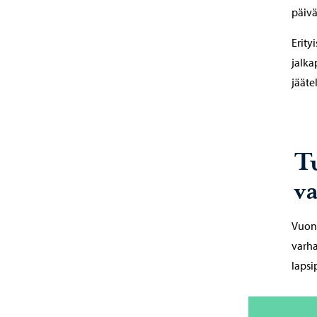
päivä
Erity
jalkap
jääte
Tu
v
Vuonn
varha
lapsi