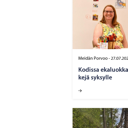
Meidän Porvoo
-
27.07.20
Ko­dis­sa eka­luok­k
ke­jä syk­syl­le