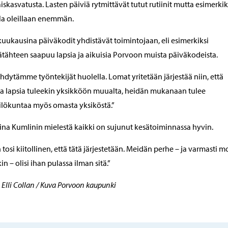
iskasvatusta. Lasten päiviä rytmittävät tutut rutiinit mutta esimerkik
la oleillaan enemmän.
uukausina päiväkodit yhdistävät toimintojaan, eli esimerkiksi
tähteen saapuu lapsia ja aikuisia Porvoon muista päiväkodeista.
hdytämme työntekijät huolella. Lomat yritetään järjestää niin, että
a lapsia tuleekin yksikköön muualta, heidän mukanaan tulee
lökuntaa myös omasta yksiköstä.”
ina Kumlinin mielestä kaikki on sujunut kesätoiminnassa hyvin.
 tosi kiitollinen, että tätä järjestetään. Meidän perhe – ja varmasti m
n – olisi ihan pulassa ilman sitä.”
i Elli Collan / Kuva Porvoon kaupunki