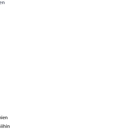
en
mien
iihin