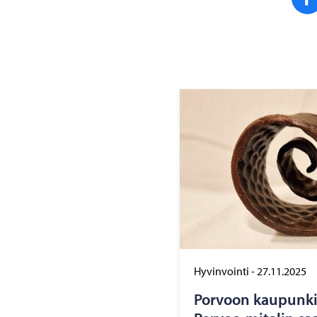
Hyvinvointi
-
27.11.2025
Por­voon kau­pun­ki