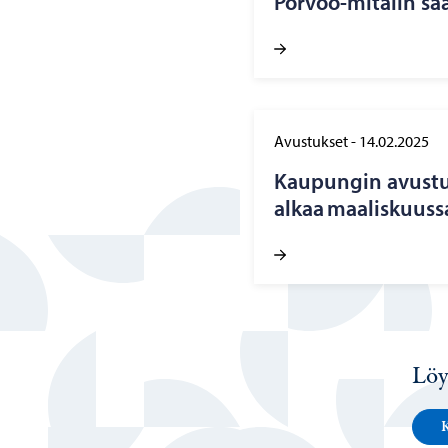
Porvoo-​mitalin saa­
Avustukset
-
14.02.2025
Kau­pun­gin avus­tu
alkaa maa­lis­kuus­s
Löy
K