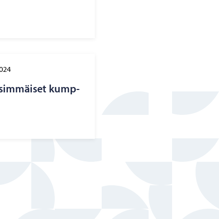
2024
n­sim­mäi­set kump­