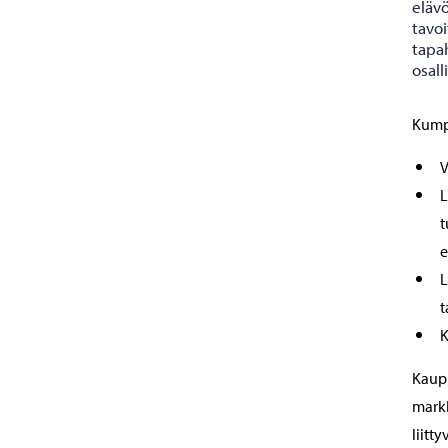
eläv
tavo
tapah
osall
Kump
V
L
t
e
L
t
K
Kaupu
markk
liitt