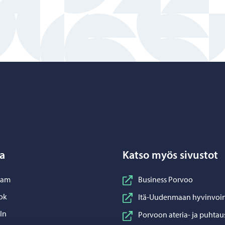
Porvoo – Siirry kotisivulle
a
Katso myös sivustot
nstagram
ram
Business Porvoo
acebook
ok
Itä-Uudenmaan hyvinvoin
inkedIn
In
Porvoon ateria- ja puhtau