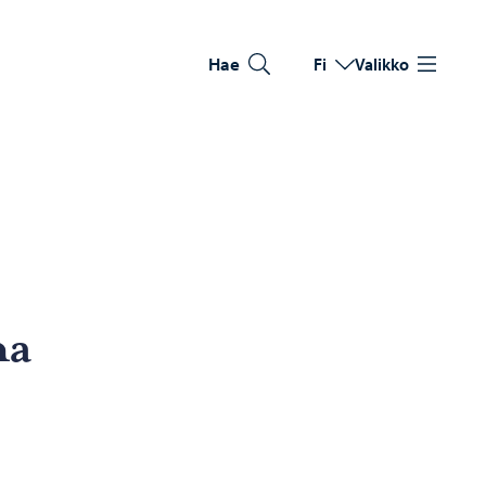
Hae
Fi
Valikko
Vaihda kieltä
Nykyinen kieli: Suomi
na