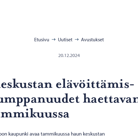
:
Etusivu
Uutiset
Avustukset
20.12.2024
s­kus­tan elä­vöit­tä­mis­
mp­pa­nuu­det haet­ta­va­
am­mi­kuus­sa
oon kaupunki avaa tammikuussa haun keskustan