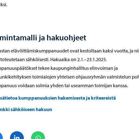
ksi.
mintamalli ja hakuohjeet
stan elävöittämiskumppanuudet ovat kestoltaan kaksi vuotta, ja n
toteutetaan sähköisesti. Hakuaika on 2.1.–23.1.2025.
panuuspäätökset tekee kaupunginhallitus elinvoiman ja
nkikehityksen toimialojen yhteisen ohjausryhmän valmistelun poh
panuus voidaan solmia yhden tai useamman toimijan kanssa.
isätietoa kumppanuuksien hakemisesta ja kriteereistä
inkki sähköiseen hakuun
Jaa Facebook
Jaa LinkedIn
Jaa WhatsApp