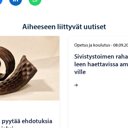
Aiheeseen liittyvät uutiset
Opetus ja koulutus
-
08.09.2
Si­vis­tys­toi­men ra­ha
leen haet­ta­vis­sa am­
vil­le
 pyy­tää eh­do­tuk­sia