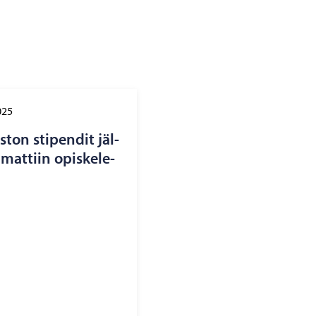
025
s­ton sti­pen­dit jäl­
mat­tiin opis­ke­le­