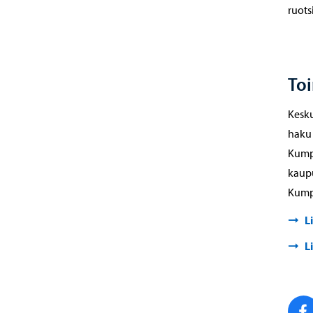
ruotsi
Toi
Kesku
haku 
Kump
kaupu
Kump
L
L