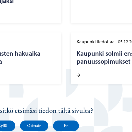
jak­si
Kaupunki tiedottaa
-
05.12.
s­ten ha­kuai­ka
Kau­pun­ki sol­mii e
a
pa­nuus­so­pi­muk­set
sitkö etsimäsi tiedon tältä sivulta?
yllä
Osittain
En