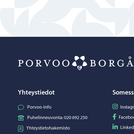
Yhteystiedot
Somess
Seuraa I
Porvoo-info
Instag
Seuraa F
Facebo
Puhelinneuvonta: 020 692 250
Seuraa L
Linked
Yhteystietohakemisto