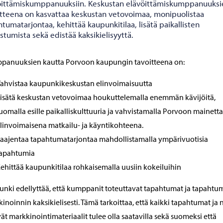
öittämiskumppanuuksiin. Keskustan elävöittämiskumppanuuksi
itteena on kasvattaa keskustan vetovoimaa, monipuolistaa
tumatarjontaa, kehittää kaupunkitilaa, lisätä paikallisten
istumista sekä edistää kaksikielisyyttä.
panuuksien kautta Porvoon kaupungin tavoitteena on:
ahvistaa kaupunkikeskustan elinvoimaisuutta
isätä keskustan vetovoimaa houkuttelemalla enemmän kävijöitä,
uomalla esille paikalliskulttuuria ja vahvistamalla Porvoon mainetta
linvoimaisena matkailu- ja käyntikohteena.
aajentaa tapahtumatarjontaa mahdollistamalla ympärivuotisia
apahtumia
ehittää kaupunkitilaa rohkaisemalla uusiin kokeiluihin
nki edellyttää, että kumppanit toteuttavat tapahtumat ja tapahtu
inoinnin kaksikielisesti. Tämä tarkoittaa, että kaikki tapahtumat ja n
yvät markkinointimateriaalit tulee olla saatavilla sekä suomeksi että