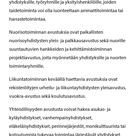
yhdistyksille, työryhmille ja yksityishenkilöille, joiden
taidetoiminta voi olla luonteeltaan ammattitoimintaa tai
harrastetoimintaa.
Nuorisotoiminnan avustuksia ovat paikallisten
nuorisoyhdistysten yleis- ja palkkausavustus sekä nuorille
suuntautuvien hankkeiden ja kehittämistoiminnan
projektiavustus, joita myönnetään yhdistyksille ja nuorten
toimintaryhmille.
Liikuntatoiminnan keväällä haettavia avustuksia ovat
rekisteröityjen urheilu- ja liikuntayhdistysten yleisavustus,
vuokra-avustus sekä koulutusavustus.
Yhteisöllisyyden avustusta voivat hakea asukas- ja
kyläyhdistykset, vanhempainyhdistykset,
eläkeläisyhdistykset, perinnejärjestöt, monikulttuurista tai
kotoutumista tukevaa toimintaa järjestävät yhdistykset,