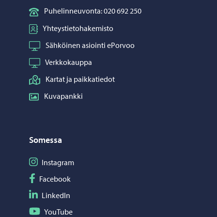
Puhelinneuvonta: 020 692 250
Yhteystietohakemisto
Sähköinen asiointi ePorvoo
Verkkokauppa
Kartat ja paikkatiedot
Kuvapankki
Somessa
Seuraa Instagram
Instagram
Seuraa Facebook
Facebook
Seuraa LinkedIn
LinkedIn
Seuraa YouTube
YouTube