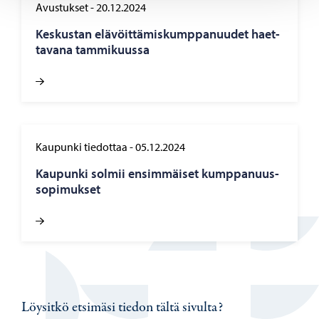
Avustukset
-
20.12.2024
Kes­kus­tan elä­vöit­tä­mis­kump­pa­nuu­det haet­
ta­va­na tam­mi­kuus­sa
Kaupunki tiedottaa
-
05.12.2024
Kau­pun­ki sol­mii en­sim­mäi­set kump­pa­nuus­
so­pi­muk­set
Löysitkö etsimäsi tiedon tältä sivulta?