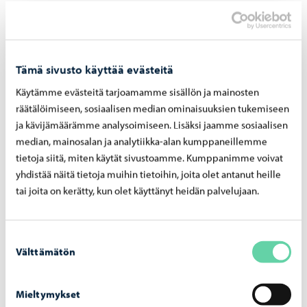
Lisätietoa avustuksista, hakemuslomake sekä
Porvoon kaupungin avustusohje
Tämä sivusto käyttää evästeitä
Jaa Facebook
Jaa LinkedIn
Jaa WhatsApp
Käytämme evästeitä tarjoamamme sisällön ja mainosten
räätälöimiseen, sosiaalisen median ominaisuuksien tukemiseen
ja kävijämäärämme analysoimiseen. Lisäksi jaamme sosiaalisen
median, mainosalan ja analytiikka-alan kumppaneillemme
Aiheeseen liittyvät uutiset
tietoja siitä, miten käytät sivustoamme. Kumppanimme voivat
yhdistää näitä tietoja muihin tietoihin, joita olet antanut heille
tai joita on kerätty, kun olet käyttänyt heidän palvelujaan.
Suostumuksen
Välttämätön
valinta
Mieltymykset