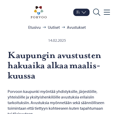
Siirry sisältöön
Porvoo – Siirry kotisivul
Fi
Valik
Vaihda kieltä
Nykyinen kieli: Suomi
Hae
Selaa:
Etusivu
Uutiset
Avustukset
14.02.2025
Kau­pun­gin avus­tus­ten
ha­kuai­ka alkaa maa­lis­
kuus­sa
Porvoon kaupunki myöntää yhdistyksille, järjestöille,
yhteisöille ja yksityishenkilöille avustuksia erilaisiin
tarkoituksiin. Avustuksia myönnetään sekä säännölliseen
toimintaan että tiettyyn kohteeseen kuten tapahtumaan
tai tilaisuuteen.