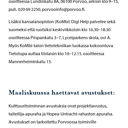
osoitteessa Lundinkatu 8A, 06100 Porvoo, arkisin klo 9–15,
puh. 020 69 2250, porvooinfo@porvoo.fi.
Lisäksi kansalaisopiston (KoMbi) Digi Help palvelee sekä
suomeksi että ruotsiksi keskiviikkoisin klo 16.30–18.30
osoitteessa Piispankatu 3–7, Lyceiparkens skola, ovi A.
Myös KoMbi-talon tietotekniikan luokassa kokoontuva
Tietotupa auttaa tiistaisin klo 10–12.15. osoitteessa
Mannerheiminkatu 15.
Maaliskuussa haettavat avustukset:
Kulttuuritoiminnan avustuksia ovat projektiavustus,
taiteilija-apuraha ja Hopea-Untracht-rahaston apuraha.
Avustukset on tarkoitettu Porvoossa toimiville