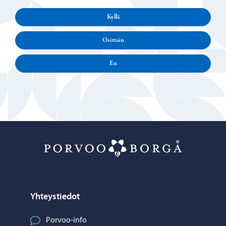
Kyllä
Osittain
En
Porvoo – Siirr
Yhteystiedot
Porvoo-info