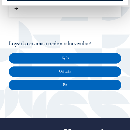
Löysitkö etsimäsi tiedon tältä sivulta?
Kyllä
Osittain
En
Porvoo – Siirr