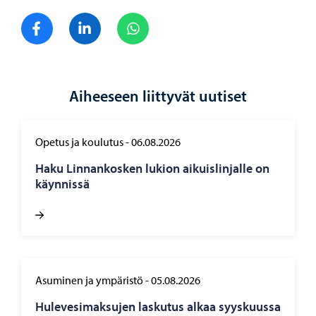
Jaa Facebook
Jaa LinkedIn
Jaa WhatsApp
Aiheeseen liittyvät uutiset
Opetus ja koulutus
-
06.08.2026
Haku Lin­nan­kos­ken lu­kion ai­kuis­lin­jal­le on
käyn­nis­sä
Asuminen ja ympäristö
-
05.08.2026
Hu­le­ve­si­mak­su­jen las­ku­tus alkaa syys­kuus­sa