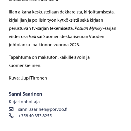
Illan aikana keskustellaan dekkareista, kirjoittamisesta,
kirjailijan ja poliisin työn kytköksistä sekä kirjaan
perustuvan tv-sarjan tekemisestä.
Pasilan Myrkky
-sarjan
viides osa
Fadi
sai Suomen dekkariseuran Vuoden
johtolanka -palkinnon vuonna 2023.
Tapahtuma on maksuton, kaikille avoin ja
suomenkielinen.
Kuva: Uupi Tirronen
Sanni Saarinen
Kirjastonhoitaja
sanni.saarinen@porvoo.fi
+358 40 353 8255