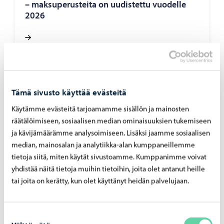
– mak­su­pe­rus­tei­ta on uu­dis­tet­tu vuo­del­le
2026
Tämä sivusto käyttää evästeitä
Käytämme evästeitä tarjoamamme sisällön ja mainosten
räätälöimiseen, sosiaalisen median ominaisuuksien tukemiseen
ja kävijämäärämme analysoimiseen. Lisäksi jaamme sosiaalisen
median, mainosalan ja analytiikka-alan kumppaneillemme
tietoja siitä, miten käytät sivustoamme. Kumppanimme voivat
yhdistää näitä tietoja muihin tietoihin, joita olet antanut heille
tai joita on kerätty, kun olet käyttänyt heidän palvelujaan.
Opetus ja koulutus
-
03.08.2026
Op­pi­las­ko­nei­den verk­ko­tur­val­li­suut­ta vah­
Suostumuksen
vis­te­taan hait­ta­si­vus­to­jen la­taa­mi­sen es­tä­