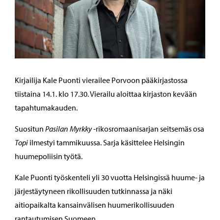
Kirjailija Kale Puonti vierailee Porvoon pääkirjastossa
tiistaina 14.1. klo 17.30. Vierailu aloittaa kirjaston kevään
tapahtumakauden.
Suositun
Pasilan Myrkky
-rikosromaanisarjan seitsemäs osa
Topi
ilmestyi tammikuussa. Sarja käsittelee Helsingin
huumepoliisin työtä.
Kale Puonti työskenteli yli 30 vuotta Helsingissä huume- ja
järjestäytyneen rikollisuuden tutkinnassa ja näki
aitiopaikalta kansainvälisen huumerikollisuuden
rantautumisen Suomeen.