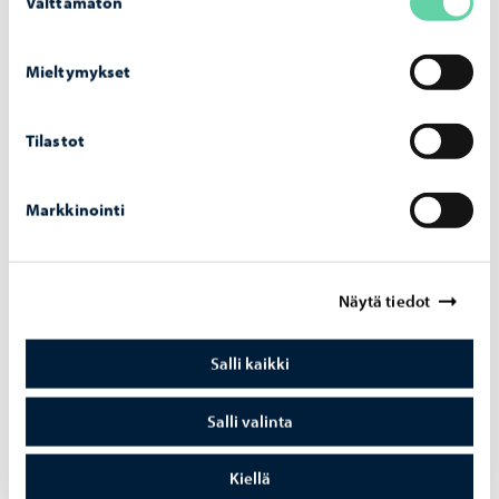
Välttämätön
valinta
väl­lä pal­ve­lul­la
Mieltymykset
Tilastot
Markkinointi
Näytä tiedot
Salli kaikki
Aleksanterinkadun silta
-
03.08.2026
Salli valinta
Alek­san­te­rin­ka­dun silta ava­taan lii­ken­teel­le
Kiellä
maa­nan­tai­na 10. elo­kuu­ta