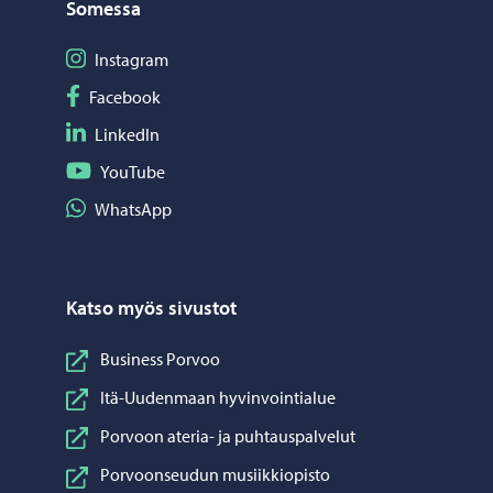
Somessa
Seuraa Instagram
Instagram
Seuraa Facebook
Facebook
Seuraa LinkedIn
LinkedIn
Seuraa YouTube
YouTube
Jaa WhatsApp
WhatsApp
Katso myös sivustot
Business Porvoo
Itä-Uudenmaan hyvinvointialue
Porvoon ateria- ja puhtauspalvelut
Porvoonseudun musiikkiopisto