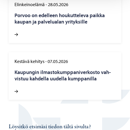
Elinkeinoelämä
-
28.05.2026
Por­voo on edel­leen hou­kut­te­le­va paik­ka
kau­pan ja pal­ve­lua­lan yri­tyk­sil­le
Kestävä kehitys
-
07.05.2026
Kau­pun­gin il­mas­to­kump­pa­ni­ver­kos­to vah­
vis­tuu kah­del­la uu­del­la kump­pa­nil­la
Löysitkö etsimäsi tiedon tältä sivulta?