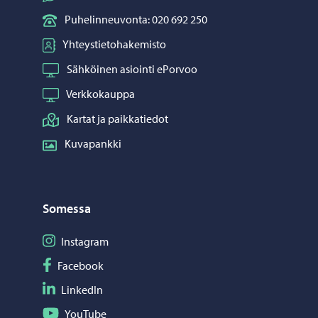
Puhelinneuvonta: 020 692 250
Yhteystietohakemisto
Sähköinen asiointi ePorvoo
Verkkokauppa
Kartat ja paikkatiedot
Kuvapankki
Somessa
Seuraa Instagram
Instagram
Seuraa Facebook
Facebook
Seuraa LinkedIn
LinkedIn
Seuraa YouTube
YouTube