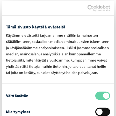
Aiheeseen liittyvät uutiset
Tämä sivusto käyttää evästeitä
Käytämme evästeitä tarjoamamme sisällön ja mainosten
räätälöimiseen, sosiaalisen median ominaisuuksien tukemiseen
ja kävijämäärämme analysoimiseen. Lisäksi jaamme sosiaalisen
median, mainosalan ja analytiikka-alan kumppaneillemme
tietoja siitä, miten käytät sivustoamme. Kumppanimme voivat
yhdistää näitä tietoja muihin tietoihin, joita olet antanut heille
tai joita on kerätty, kun olet käyttänyt heidän palvelujaan.
Asuminen ja ympäristö
-
17.06.2026
Kesän koh­taa­mis­paik­ka to­ril­la avau­tuu käyt­
Suostumuksen
töön
Välttämätön
valinta
Mieltymykset