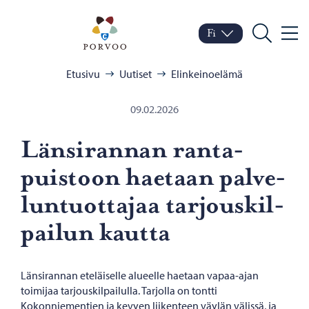
Siirry sisältöön
Porvoo – Siirry kotisivul
Fi
Valik
Vaihda kieltä
Nykyinen kieli: Suomi
Hae
Selaa:
Etusivu
Uutiset
Elinkeinoelämä
09.02.2026
Län­si­ran­nan ran­ta­
puis­toon hae­taan pal­ve­
lun­tuot­ta­jaa tar­jous­kil­
pai­lun kaut­ta
Länsirannan eteläiselle alueelle haetaan vapaa-ajan
toimijaa tarjouskilpailulla. Tarjolla on tontti
Kokonniementien ja kevyen liikenteen väylän välissä, ja