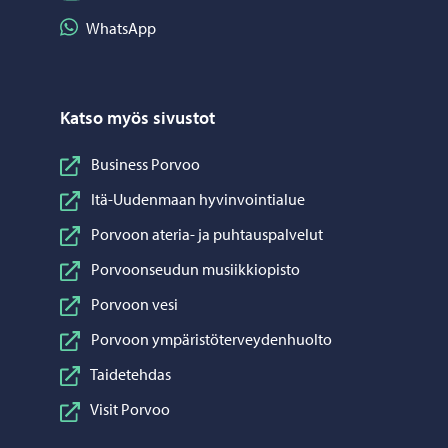
Jaa WhatsApp
WhatsApp
Katso myös sivustot
Business Porvoo
Itä-Uudenmaan hyvinvointialue
Porvoon ateria- ja puhtauspalvelut
Porvoonseudun musiikkiopisto
Porvoon vesi
Porvoon ympäristöterveydenhuolto
Taidetehdas
Visit Porvoo