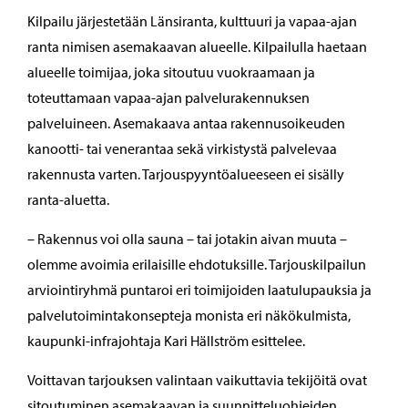
Kilpailu järjestetään Länsiranta, kulttuuri ja vapaa-ajan
ranta nimisen asemakaavan alueelle. Kilpailulla haetaan
alueelle toimijaa, joka sitoutuu vuokraamaan ja
toteuttamaan vapaa-ajan palvelurakennuksen
palveluineen. Asemakaava antaa rakennusoikeuden
kanootti- tai venerantaa sekä virkistystä palvelevaa
rakennusta varten. Tarjouspyyntöalueeseen ei sisälly
ranta-aluetta.
– Rakennus voi olla sauna – tai jotakin aivan muuta –
olemme avoimia erilaisille ehdotuksille. Tarjouskilpailun
arviointiryhmä puntaroi eri toimijoiden laatulupauksia ja
palvelutoimintakonsepteja monista eri näkökulmista,
kaupunki-infrajohtaja Kari Hällström esittelee.
Voittavan tarjouksen valintaan vaikuttavia tekijöitä ovat
sitoutuminen asemakaavan ja suunnitteluohjeiden