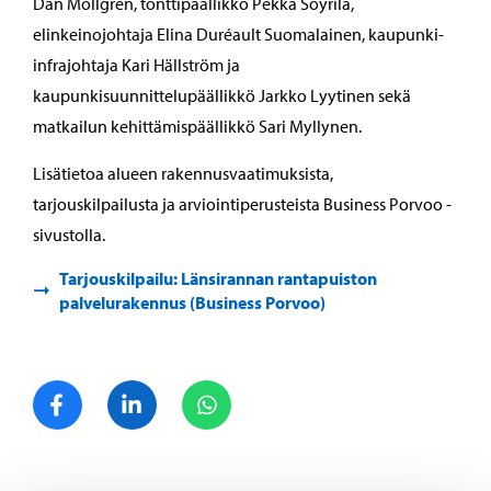
Dan Mollgren, tonttipäällikkö Pekka Söyrilä,
elinkeinojohtaja Elina Duréault Suomalainen, kaupunki-
infrajohtaja Kari Hällström ja
kaupunkisuunnittelupäällikkö Jarkko Lyytinen sekä
matkailun kehittämispäällikkö Sari Myllynen.
Lisätietoa alueen rakennusvaatimuksista,
tarjouskilpailusta ja arviointiperusteista Business Porvoo -
sivustolla.
Tarjouskilpailu: Länsirannan rantapuiston
palvelurakennus (Business Porvoo)
Jaa Facebook
Jaa LinkedIn
Jaa WhatsApp