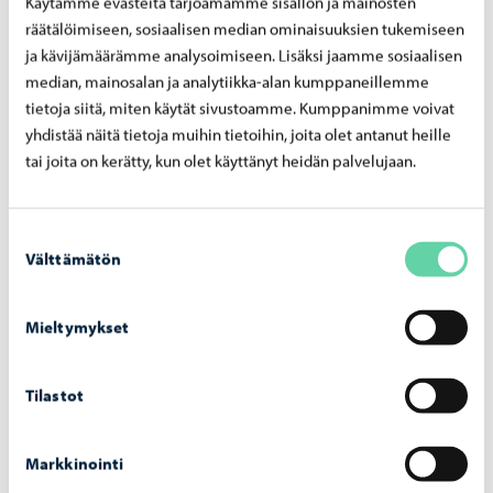
Käytämme evästeitä tarjoamamme sisällön ja mainosten
Por­vool­le myön­net­tiin uusi kah­den vuo­den
räätälöimiseen, sosiaalisen median ominaisuuksien tukemiseen
ser­ti­fi­kaat­ti nuo­ri­so­val­tuus­to­myön­tei­se­nä
ja kävijämäärämme analysoimiseen. Lisäksi jaamme sosiaalisen
kun­ta­na
median, mainosalan ja analytiikka-alan kumppaneillemme
tietoja siitä, miten käytät sivustoamme. Kumppanimme voivat
yhdistää näitä tietoja muihin tietoihin, joita olet antanut heille
tai joita on kerätty, kun olet käyttänyt heidän palvelujaan.
Suostumuksen
Välttämätön
valinta
Mieltymykset
Tilastot
Markkinointi
Asuminen ja ympäristö
-
09.06.2026