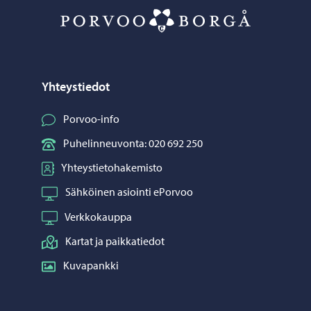
Porvoo – Siirr
Yhteystiedot
Porvoo-info
Puhelinneuvonta: 020 692 250
Yhteystietohakemisto
Sähköinen asiointi ePorvoo
Verkkokauppa
Kartat ja paikkatiedot
Kuvapankki