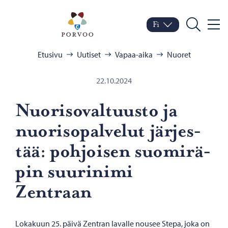
Siirry sisältöön
Porvoo – Siirry kotisivul
Fi
Valik
Vaihda kieltä
Nykyinen kieli: Suomi
Hae
Selaa:
Etusivu
Uutiset
Vapaa-aika
Nuoret
22.10.2024
Nuo­ri­so­val­tuus­to ja
nuo­ri­so­pal­ve­lut jär­jes­
tää: poh­joi­sen suo­mi­rä­
pin suu­ri­ni­mi
Zentraan
Lokakuun 25. päivä Zentran lavalle nousee Stepa, joka on