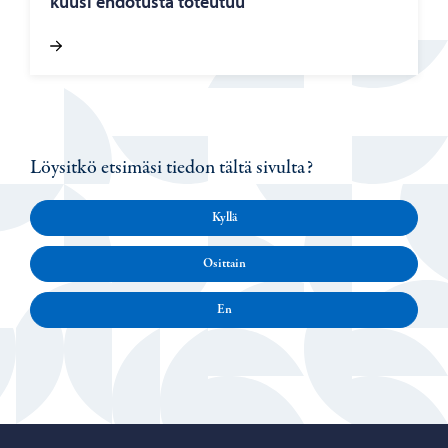
kuusi eh­do­tus­ta to­teu­tuu
Löysitkö etsimäsi tiedon tältä sivulta?
Kyllä
Osittain
En