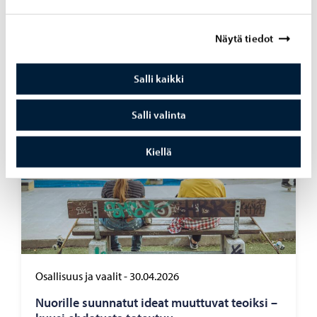
Por­voon to­ril­le ra­ken­tuu ke­säk­si vä­liai­kai­nen
koh­taa­mis­paik­ka
Näytä tiedot
Salli kaikki
Salli valinta
Kiellä
Osallisuus ja vaalit
-
30.04.2026
Nuo­ril­le suun­na­tut ideat muut­tu­vat teoik­si –