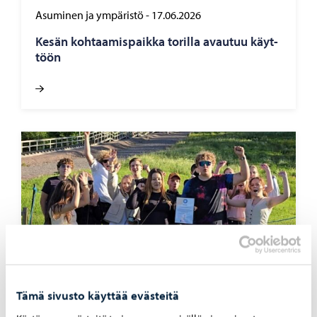
Asuminen ja ympäristö
-
17.06.2026
Kesän koh­taa­mis­paik­ka to­ril­la avau­tuu käyt­
töön
Tämä sivusto käyttää evästeitä
Nuoret
-
12.06.2026