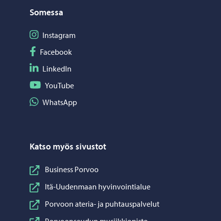
Somessa
Seuraa Instagram
Instagram
Seuraa Facebook
Facebook
Seuraa LinkedIn
LinkedIn
Seuraa YouTube
YouTube
Jaa WhatsApp
WhatsApp
Katso myös sivustot
Business Porvoo
Itä-Uudenmaan hyvinvointialue
Porvoon ateria- ja puhtauspalvelut