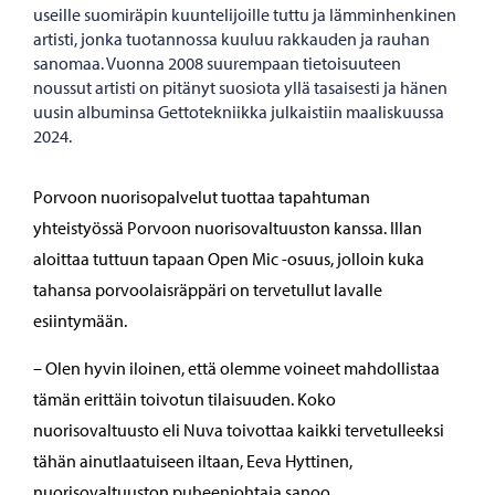
useille suomiräpin kuuntelijoille tuttu ja lämminhenkinen
artisti, jonka tuotannossa kuuluu rakkauden ja rauhan
sanomaa. Vuonna 2008 suurempaan tietoisuuteen
noussut artisti on pitänyt suosiota yllä tasaisesti ja hänen
uusin albuminsa Gettotekniikka julkaistiin maaliskuussa
2024.
Porvoon nuorisopalvelut tuottaa tapahtuman
yhteistyössä Porvoon nuorisovaltuuston kanssa. Illan
aloittaa tuttuun tapaan Open Mic -osuus, jolloin kuka
tahansa porvoolaisräppäri on tervetullut lavalle
esiintymään.
– Olen hyvin iloinen, että olemme voineet mahdollistaa
tämän erittäin toivotun tilaisuuden. Koko
nuorisovaltuusto eli Nuva toivottaa kaikki tervetulleeksi
tähän ainutlaatuiseen iltaan, Eeva Hyttinen,
nuorisovaltuuston puheenjohtaja sanoo.