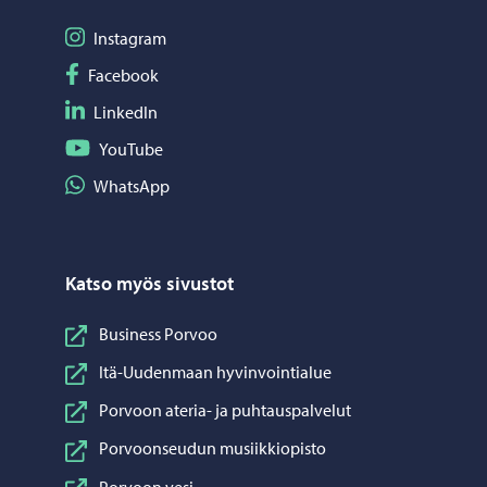
Seuraa Instagram
Instagram
Seuraa Facebook
Facebook
Seuraa LinkedIn
LinkedIn
Seuraa YouTube
YouTube
Jaa WhatsApp
WhatsApp
Katso myös sivustot
Business Porvoo
Itä-Uudenmaan hyvinvointialue
Porvoon ateria- ja puhtauspalvelut
Porvoonseudun musiikkiopisto
Porvoon vesi