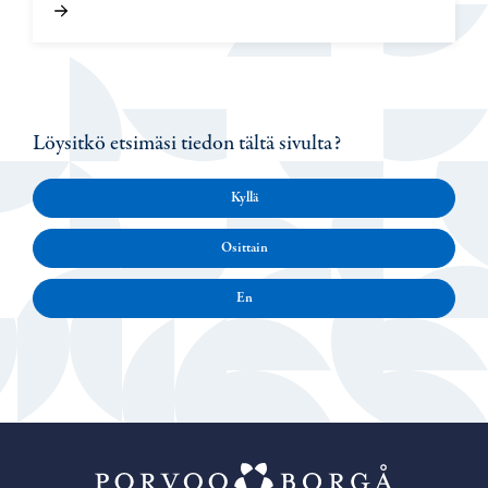
Löysitkö etsimäsi tiedon tältä sivulta?
Kyllä
Osittain
En
Porvoo – Siirr