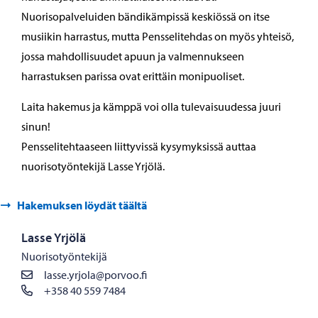
Nuorisopalveluiden bändikämpissä keskiössä on itse
musiikin harrastus, mutta Pensselitehdas on myös yhteisö,
jossa mahdollisuudet apuun ja valmennukseen
harrastuksen parissa ovat erittäin monipuoliset.
Laita hakemus ja kämppä voi olla tulevaisuudessa juuri
sinun!
Pensselitehtaaseen liittyvissä kysymyksissä auttaa
nuorisotyöntekijä Lasse Yrjölä.
Hakemuksen löydät täältä
Lasse Yrjölä
Nuorisotyöntekijä
lasse.yrjola@porvoo.fi
+358 40 559 7484