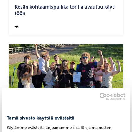
Kesän koh­taa­mis­paik­ka to­ril­la avau­tuu käyt­
töön
Tämä sivusto käyttää evästeitä
Nuoret
-
12.06.2026
Käytämme evästeitä tarjoamamme sisällön ja mainosten
Por­vool­le myön­net­tiin uusi kah­den vuo­den