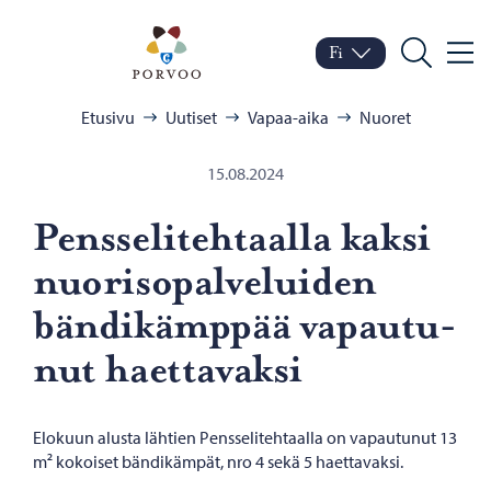
Siirry sisältöön
Porvoo – Siirry kotisivul
Fi
Valik
Vaihda kieltä
Nykyinen kieli: Suomi
Hae
Selaa:
Etusivu
Uutiset
Vapaa-aika
Nuoret
15.08.2024
Pens­se­li­teh­taal­la kaksi
nuo­ri­so­pal­ve­lui­den
bän­di­kämp­pää va­pau­tu­
nut haet­ta­vak­si
Elokuun alusta lähtien Pensselitehtaalla on vapautunut 13
m² kokoiset bändikämpät, nro 4 sekä 5 haettavaksi.