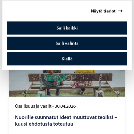
Näytä tiedot
Salli kaikki
Salli valinta
Kiellä
Osallisuus ja vaalit
-
30.04.2026
Nuo­ril­le suun­na­tut ideat muut­tu­vat teoik­si –
kuusi eh­do­tus­ta to­teu­tuu