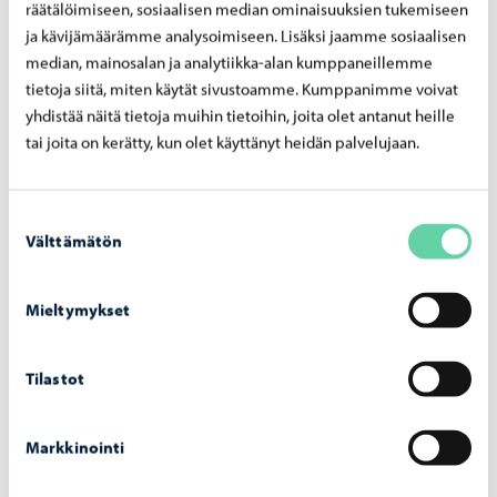
räätälöimiseen, sosiaalisen median ominaisuuksien tukemiseen
ser­ti­fi­kaat­ti nuo­ri­so­val­tuus­to­myön­tei­se­nä
kun­ta­na
ja kävijämäärämme analysoimiseen. Lisäksi jaamme sosiaalisen
median, mainosalan ja analytiikka-alan kumppaneillemme
tietoja siitä, miten käytät sivustoamme. Kumppanimme voivat
yhdistää näitä tietoja muihin tietoihin, joita olet antanut heille
tai joita on kerätty, kun olet käyttänyt heidän palvelujaan.
Suostumuksen
Välttämätön
valinta
Mieltymykset
Tilastot
Asuminen ja ympäristö
-
09.06.2026
Markkinointi
Por­voon to­ril­le ra­ken­tuu ke­säk­si vä­liai­kai­nen
koh­taa­mis­paik­ka