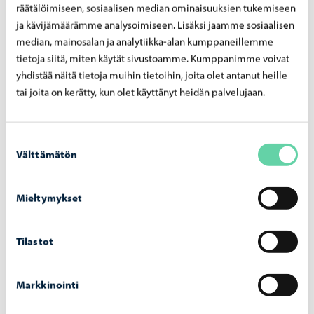
räätälöimiseen, sosiaalisen median ominaisuuksien tukemiseen
ser­ti­fi­kaat­ti nuo­ri­so­val­tuus­to­myön­tei­se­nä
ja kävijämäärämme analysoimiseen. Lisäksi jaamme sosiaalisen
kun­ta­na
median, mainosalan ja analytiikka-alan kumppaneillemme
tietoja siitä, miten käytät sivustoamme. Kumppanimme voivat
yhdistää näitä tietoja muihin tietoihin, joita olet antanut heille
tai joita on kerätty, kun olet käyttänyt heidän palvelujaan.
Suostumuksen
Välttämätön
valinta
Mieltymykset
Tilastot
Asuminen ja ympäristö
-
09.06.2026
Markkinointi
Por­voon to­ril­le ra­ken­tuu ke­säk­si vä­liai­kai­nen