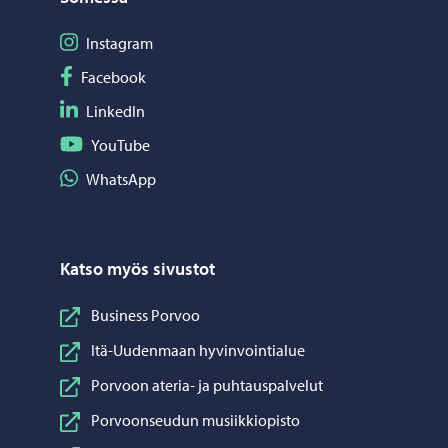
Seuraa Instagram
Instagram
Seuraa Facebook
Facebook
Seuraa LinkedIn
LinkedIn
Seuraa YouTube
YouTube
Jaa WhatsApp
WhatsApp
Katso myös sivustot
Business Porvoo
Itä-Uudenmaan hyvinvointialue
Porvoon ateria- ja puhtauspalvelut
Porvoonseudun musiikkiopisto