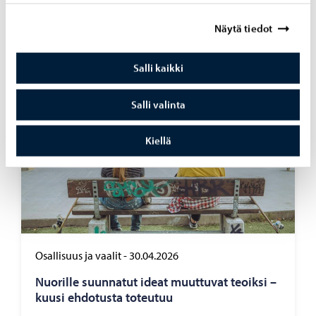
koh­taa­mis­paik­ka
Näytä tiedot
Salli kaikki
Salli valinta
Kiellä
Osallisuus ja vaalit
-
30.04.2026
Nuo­ril­le suun­na­tut ideat muut­tu­vat teoik­si –
kuusi eh­do­tus­ta to­teu­tuu