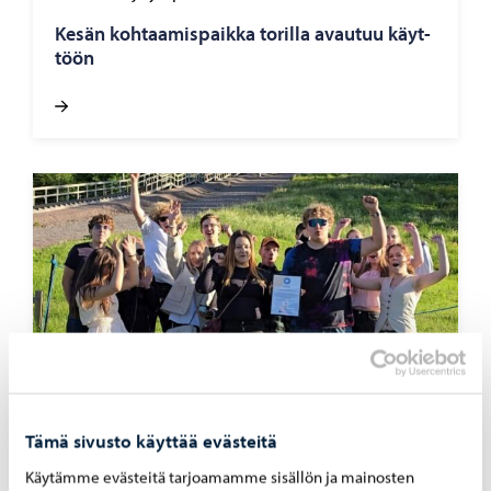
Kesän koh­taa­mis­paik­ka to­ril­la avau­tuu käyt­
töön
Tämä sivusto käyttää evästeitä
Nuoret
-
12.06.2026
Käytämme evästeitä tarjoamamme sisällön ja mainosten
Por­vool­le myön­net­tiin uusi kah­den vuo­den