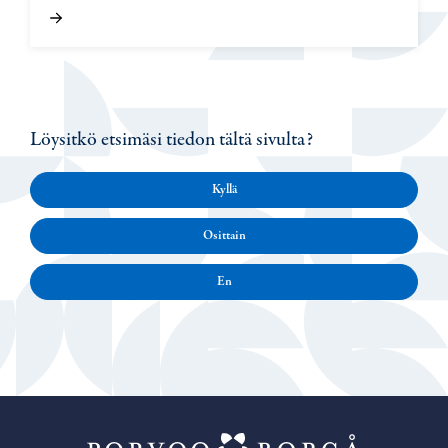
Löysitkö etsimäsi tiedon tältä sivulta?
Kyllä
Osittain
En
Porvoo – Siirr