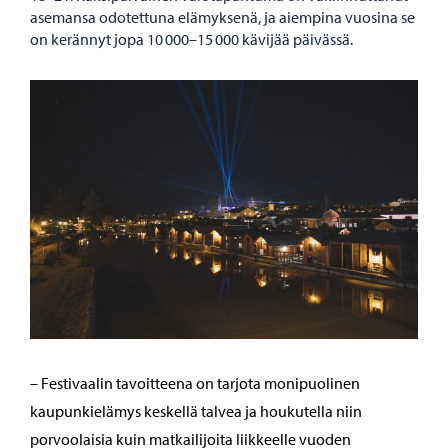
asemansa odotettuna elämyksenä, ja aiempina vuosina se
on kerännyt jopa 10 000–15 000 kävijää päivässä.
– Festivaalin tavoitteena on tarjota monipuolinen
kaupunkielämys keskellä talvea ja houkutella niin
porvoolaisia kuin matkailijoita liikkeelle vuoden