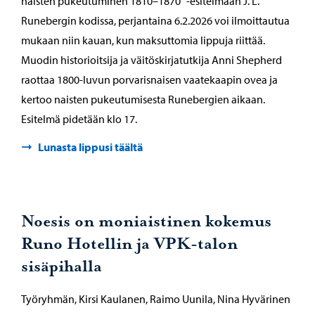
naisten pukeutuminen 1810–1870” -esitelmään J. L.
Runebergin kodissa, perjantaina 6.2.2026 voi ilmoittautua
mukaan niin kauan, kun maksuttomia lippuja riittää.
Muodin historioitsija ja väitöskirjatutkija Anni Shepherd
raottaa 1800-luvun porvarisnaisen vaatekaapin ovea ja
kertoo naisten pukeutumisesta Runebergien aikaan.
Esitelmä pidetään klo 17.
Lunasta lippusi täältä
Noesis on moniaistinen kokemus
Runo Hotellin ja VPK-talon
sisäpihalla
Työryhmän, Kirsi Kaulanen, Raimo Uunila, Nina Hyvärinen