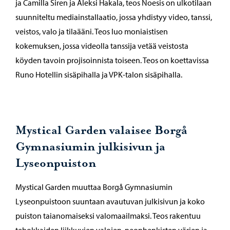
ja Camilla Siren ja Aleksi Hakala, teos Noesis on ulkotilaan
suunniteltu mediainstallaatio, jossa yhdistyy video, tanssi,
veistos, valo ja tilaääni. Teos luo moniaistisen
kokemuksen, jossa videolla tanssija vetää veistosta
köyden tavoin projisoinnista toiseen. Teos on koettavissa
Runo Hotellin sisäpihalla ja VPK-talon sisäpihalla.
Mystical Garden valaisee Borgå
Gymnasiumin julkisivun ja
Lyseonpuiston
Mystical Garden muuttaa Borgå Gymnasiumin
Lyseonpuistoon suuntaan avautuvan julkisivun ja koko
puiston taianomaiseksi valomaailmaksi. Teos rakentuu
tehokkaiden liikkuvien valojen, neonhenkisten värien ja