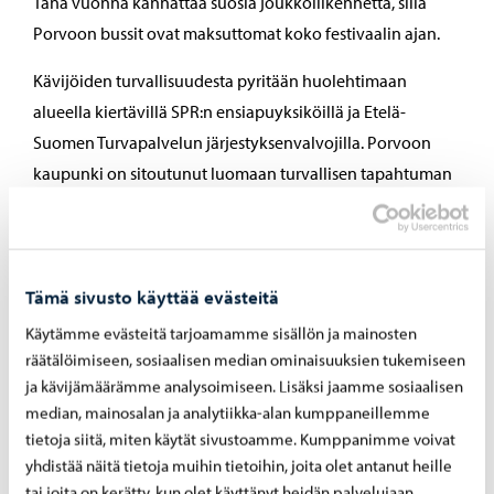
Tänä vuonna kannattaa suosia joukkoliikennettä, sillä
Porvoon bussit ovat maksuttomat koko festivaalin ajan.
Kävijöiden turvallisuudesta pyritään huolehtimaan
alueella kiertävillä SPR:n ensiapuyksiköillä ja Etelä-
Suomen Turvapalvelun järjestyksenvalvojilla. Porvoon
kaupunki on sitoutunut luomaan turvallisen tapahtuman
kaikille kävijöille ja tarvittaessa henkilökuntaa auttaa.
Careerian ja Haaga-Helian opiskelijoita on myös
festivaalin aikana liikenteessä keräämässä arvokasta
Tämä sivusto käyttää evästeitä
palautetta kävijöiltä festivaalin kehittämiseen.
Käytämme evästeitä tarjoamamme sisällön ja mainosten
räätälöimiseen, sosiaalisen median ominaisuuksien tukemiseen
ja kävijämäärämme analysoimiseen. Lisäksi jaamme sosiaalisen
median, mainosalan ja analytiikka-alan kumppaneillemme
Järjestäjät
tietoja siitä, miten käytät sivustoamme. Kumppanimme voivat
yhdistää näitä tietoja muihin tietoihin, joita olet antanut heille
Tapahtuman tuotannosta vastaavat:
tai joita on kerätty, kun olet käyttänyt heidän palvelujaan.