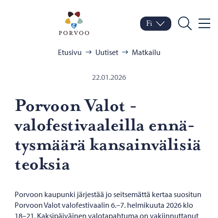
Siirry sisältöön
Porvoo – Siirry kotisivul
Fi
Valik
Vaihda kieltä
Nykyinen kieli: Suomi
Hae
Selaa:
Etusivu
Uutiset
Matkailu
22.01.2026
Por­voon Valot -​
valofestivaaleilla en­nä­
tys­mää­rä kan­sain­vä­li­siä
teok­sia
Porvoon kaupunki järjestää jo seitsemättä kertaa suositun
Porvoon Valot valofestivaalin 6.–7. helmikuuta 2026 klo
18–21. Kaksipäiväinen valotapahtuma on vakiinnuttanut