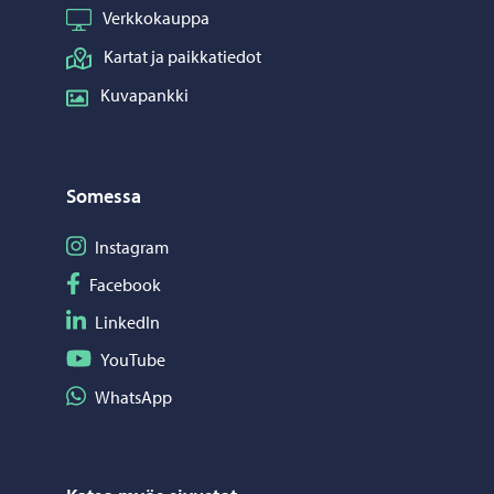
Verkkokauppa
Kartat ja paikkatiedot
Kuvapankki
Somessa
Seuraa Instagram
Instagram
Seuraa Facebook
Facebook
Seuraa LinkedIn
LinkedIn
Seuraa YouTube
YouTube
Jaa WhatsApp
WhatsApp