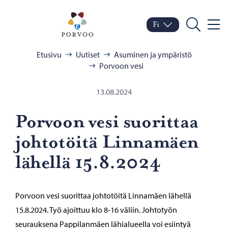
Siirry sisältöön
Porvoo – Siirry kotisivul
Fi
Valik
Vaihda kieltä
Nykyinen kieli: Suomi
Hae
Selaa:
Etusivu
Uutiset
Asuminen ja ympäristö
Porvoon vesi
13.08.2024
Por­voon vesi suo­rit­taa
joh­to­töi­tä Lin­na­mäen
lä­hel­lä 15.8.2024
Porvoon vesi suorittaa johtotöitä Linnamäen lähellä
15.8.2024. Työ ajoittuu klo 8-16 väliin. Johtotyön
seurauksena Pappilanmäen lähialueella voi esiintyä