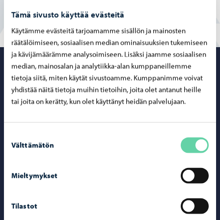
Tämä sivusto käyttää evästeitä
Käytämme evästeitä tarjoamamme sisällön ja mainosten
räätälöimiseen, sosiaalisen median ominaisuuksien tukemiseen
ja kävijämäärämme analysoimiseen. Lisäksi jaamme sosiaalisen
median, mainosalan ja analytiikka-alan kumppaneillemme
Porvoo – Siirr
tietoja siitä, miten käytät sivustoamme. Kumppanimme voivat
yhdistää näitä tietoja muihin tietoihin, joita olet antanut heille
tai joita on kerätty, kun olet käyttänyt heidän palvelujaan.
Yhteystiedot
Suostumuksen
Porvoo-info
Välttämätön
valinta
Puhelinneuvonta: 020 692 250
Mieltymykset
Yhteystietohakemisto
Sähköinen asiointi ePorvoo
Tilastot
Verkkokauppa