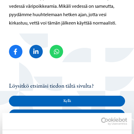
vedessä väripoikkeamia. Mikäli vedessä on sameutta,
pyydämme huuhtelemaan hetken ajan, jotta vesi
kirkastuu, vettä voi tämän jälkeen käyttää normaalisti.
Jaa Facebook
Jaa LinkedIn
Jaa WhatsApp
Löysitkö etsimäsi tiedon tältä sivulta?
Kyllä
Osittain
En