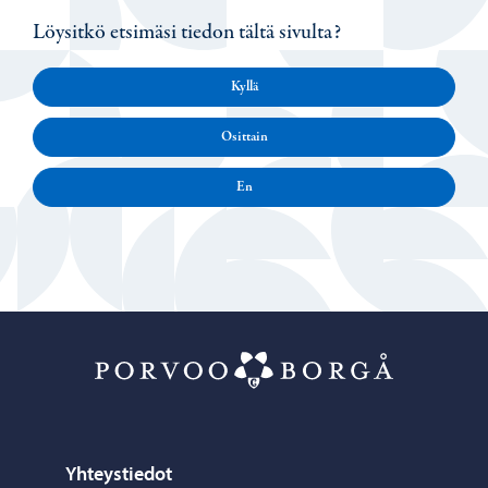
Löysitkö etsimäsi tiedon tältä sivulta?
Kyllä
Osittain
En
Porvoo – Siirr
Yhteystiedot