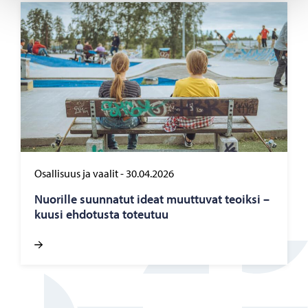
Osallisuus ja vaalit
-
30.04.2026
Nuo­ril­le suun­na­tut ideat muut­tu­vat teoik­si –
kuusi eh­do­tus­ta to­teu­tuu