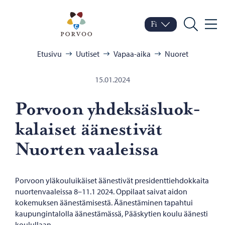
Siirry sisältöön
Porvoo – Siirry kotisivul
Fi
Valik
Vaihda kieltä
Nykyinen kieli: Suomi
Hae
Selaa:
Etusivu
Uutiset
Vapaa-aika
Nuoret
15.01.2024
Por­voon yh­dek­säs­luok­
ka­lai­set ää­nes­ti­vät
Nuor­ten vaa­leis­sa
Porvoon yläkouluikäiset äänestivät presidenttiehdokkaita
nuortenvaaleissa 8–11.1 2024. Oppilaat saivat aidon
kokemuksen äänestämisestä. Äänestäminen tapahtui
kaupungintalolla äänestämässä, Pääskytien koulu äänesti
koulullaan.