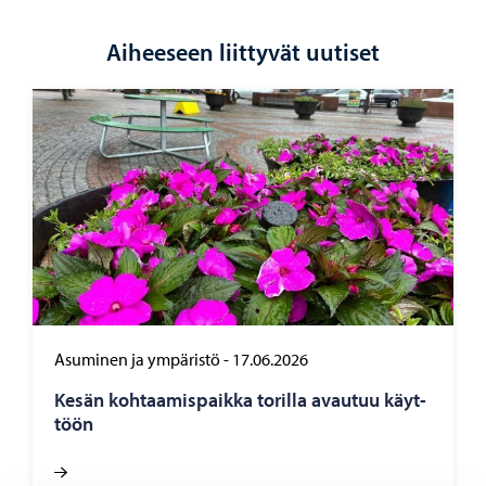
Aiheeseen liittyvät uutiset
Asuminen ja ympäristö
-
17.06.2026
Kesän koh­taa­mis­paik­ka to­ril­la avau­tuu käyt­
töön