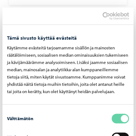
Tämä sivusto käyttää evästeitä
Käytämme evästeitä tarjoamamme sisällön ja mainosten
räätälöimiseen, sosiaalisen median ominaisuuksien tukemiseen
ja kävijämäärämme analysoimiseen. Lisäksi jaamme sosiaalisen
median, mainosalan ja analytiikka-alan kumppaneillemme
tietoja siitä, miten käytät sivustoamme. Kumppanimme voivat
yhdistää näitä tietoja muihin tietoihin, joita olet antanut heille
Nuoret
-
12.06.2026
tai joita on kerätty, kun olet käyttänyt heidän palvelujaan.
Por­vool­le myön­net­tiin uusi kah­den vuo­den
ser­ti­fi­kaat­ti nuo­ri­so­val­tuus­to­myön­tei­se­nä
Suostumuksen
kun­ta­na
Välttämätön
valinta