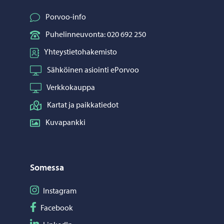
Porvoo-info
Puhelinneuvonta: 020 692 250
Yhteystietohakemisto
Sähköinen asiointi ePorvoo
Verkkokauppa
Kartat ja paikkatiedot
Kuvapankki
Somessa
Seuraa Instagram
Instagram
Seuraa Facebook
Facebook