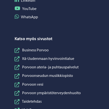
Seuraa LinkedIn
LinkedIn
Seuraa YouTube
YouTube
Jaa WhatsApp
WhatsApp
Katso myös sivustot
Business Porvoo
Itä-Uudenmaan hyvinvointialue
Porvoon ateria- ja puhtauspalvelut
Porvoonseudun musiikkiopisto
Porvoon vesi
Porvoon ympäristöterveydenhuolto
Taidetehdas