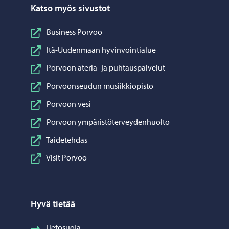
Katso myös sivustot
Business Porvoo
Itä-Uudenmaan hyvinvointialue
Porvoon ateria- ja puhtauspalvelut
Porvoonseudun musiikkiopisto
Porvoon vesi
Porvoon ympäristöterveydenhuolto
Taidetehdas
Visit Porvoo
Hyvä tietää
Tietosuoja