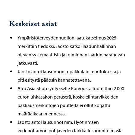
Keskeiset asiat
Ympäristöterveydenhuollon laatukatselmus 2025
merkittiin tiedoksi. Jaosto katsoi laadunhallinnan
olevan systemaattista ja toiminnan laadun paranevan
jatkuvasti.
Jaosto antoi lausunnon tupakkalain muutoksesta ja
piti esitystä pääosin kannatettavana.
Afro Asia Shop -yritykselle Porvoossa tuomittiin 2 000
euron uhkasakon peruserä, koska elintarvikkeiden
pakkausmerkintöjen puutteita ei ollut korjattu
määräaikaan mennessä.
Jaosto antoi lausunnot mm. Hyötinmäen
vedenottamon pohjaveden tarkkailusuunnitelmasta