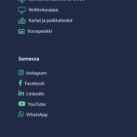
Verkkokauppa
Kartat ja paikkatiedot
Kuvapankki
Somessa
Seuraa Instagram
Instagram
Seuraa Facebook
Facebook
Seuraa LinkedIn
LinkedIn
Seuraa YouTube
YouTube
Jaa WhatsApp
WhatsApp