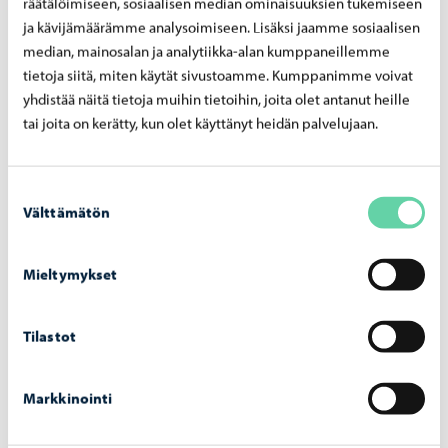
räätälöimiseen, sosiaalisen median ominaisuuksien tukemiseen
ja kävijämäärämme analysoimiseen. Lisäksi jaamme sosiaalisen
median, mainosalan ja analytiikka-alan kumppaneillemme
tietoja siitä, miten käytät sivustoamme. Kumppanimme voivat
yhdistää näitä tietoja muihin tietoihin, joita olet antanut heille
tai joita on kerätty, kun olet käyttänyt heidän palvelujaan.
Kaupunki tiedottaa
-
23.06.2026
Suostumuksen
Välttämätön
valinta
Kau­pun­ki­ke­hi­tys­lau­ta­kun­nan pää­tök­set
23.6.2026
Mieltymykset
Tilastot
Kaupunki tiedottaa
-
22.06.2026
Markkinointi
Por­voon kau­pun­gin lupa- ja val­von­ta­lau­ta­
kun­nan pää­tök­set 22.6.2026