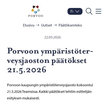
Siirry sisältöön
Porvoo – Siirry kotisivul
Fi
Valik
Vaihda kieltä
Nykyinen kieli: Suomi
Hae
Selaa:
Etusivu
Uutiset
Päätöksenteko
22.05.2026
Por­voon ym­pä­ris­tö­ter­
veys­jaos­ton pää­tök­set
21.5.2026
Porvoon kaupungin ympäristöterveysjaosto kokoontui
21.5.2026 Teamsissa. Kaikki päätökset tehtiin esittelijän
esityksen mukaisesti.