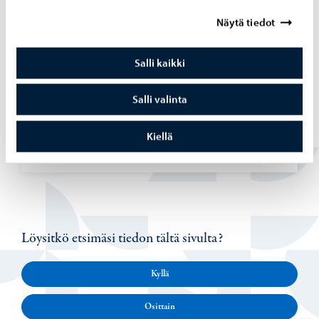
Näytä tiedot
Salli kaikki
Päätöksenteko
-
22.06.2026
Salli valinta
Kau­pun­gin­hal­li­tuk­sen pää­tök­set 22.6.2026
Kiellä
Löysitkö etsimäsi tiedon tältä sivulta?
Kyllä
Osittain