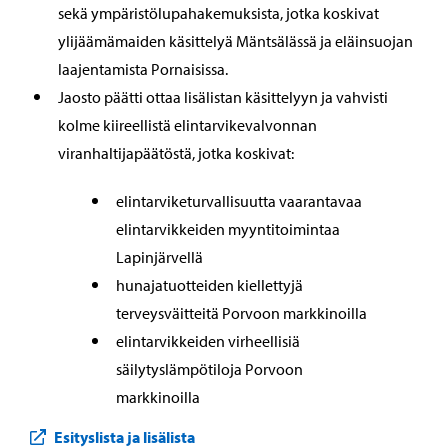
sekä ympäristölupahakemuksista, jotka koskivat
ylijäämämaiden käsittelyä Mäntsälässä ja eläinsuojan
laajentamista Pornaisissa.
Jaosto päätti ottaa lisälistan käsittelyyn ja vahvisti
kolme kiireellistä elintarvikevalvonnan
viranhaltijapäätöstä, jotka koskivat:
elintarviketurvallisuutta vaarantavaa
elintarvikkeiden myyntitoimintaa
Lapinjärvellä
hunajatuotteiden kiellettyjä
terveysväitteitä Porvoon markkinoilla
elintarvikkeiden virheellisiä
säilytyslämpötiloja Porvoon
markkinoilla
Esityslista ja lisälista