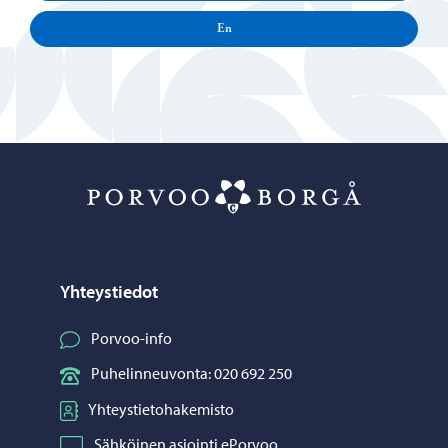
En
Porvoo – Siirr
Yhteystiedot
Porvoo-info
Puhelinneuvonta: 020 692 250
Yhteystietohakemisto
Sähköinen asiointi ePorvoo