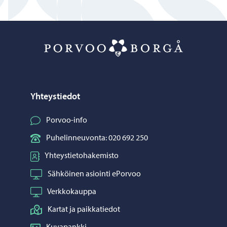
Porvoo – Siirr
Yhteystiedot
Porvoo-info
Puhelinneuvonta: 020 692 250
Yhteystietohakemisto
Sähköinen asiointi ePorvoo
Verkkokauppa
Kartat ja paikkatiedot
Kuvapankki