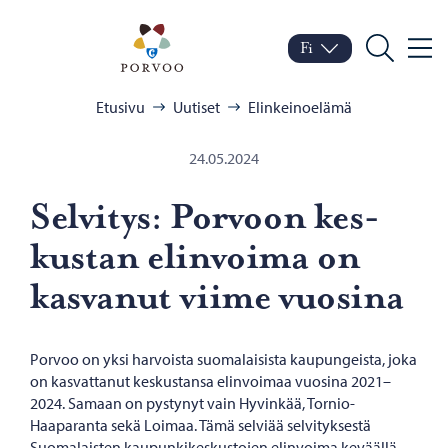
Siirry sisältöön
Porvoo – Siirry kotisivul
Fi
Valik
Vaihda kieltä
Nykyinen kieli: Suomi
Hae
Selaa:
Etusivu
Uutiset
Elinkeinoelämä
24.05.2024
Sel­vi­tys: Por­voon kes­
kus­tan elin­voi­ma on
kas­va­nut viime vuo­si­na
Porvoo on yksi harvoista suomalaisista kaupungeista, joka
on kasvattanut keskustansa elinvoimaa vuosina 2021–
2024. Samaan on pystynyt vain Hyvinkää, Tornio-
Haaparanta sekä Loimaa. Tämä selviää selvityksestä
Suomalaisten kaupunkikeskustojen elinvoima keväällä