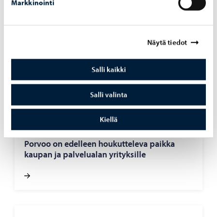
Markkinointi
Asuminen ja ympäristö
-
09.06.2026
Näytä tiedot
Por­voon to­ril­le ra­ken­tuu ke­säk­si vä­liai­kai­nen
koh­taa­mis­paik­ka
Salli kaikki
Salli valinta
Kiellä
Elinkeinoelämä
-
28.05.2026
Por­voo on edel­leen hou­kut­te­le­va paik­ka
kau­pan ja pal­ve­lua­lan yri­tyk­sil­le