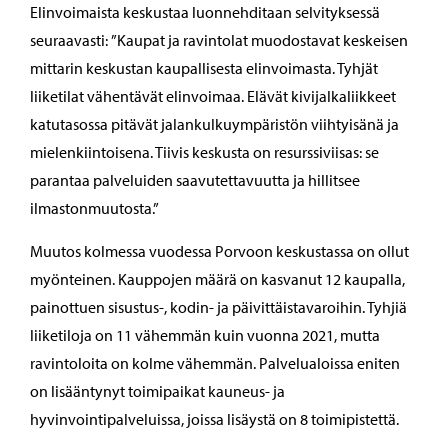
Elinvoimaista keskustaa luonnehditaan selvityksessä
seuraavasti: ”Kaupat ja ravintolat muodostavat keskeisen
mittarin keskustan kaupallisesta elinvoimasta. Tyhjät
liiketilat vähentävät elinvoimaa. Elävät kivijalkaliikkeet
katutasossa pitävät jalankulkuympäristön viihtyisänä ja
mielenkiintoisena. Tiivis keskusta on resurssiviisas: se
parantaa palveluiden saavutettavuutta ja hillitsee
ilmastonmuutosta.”
Muutos kolmessa vuodessa Porvoon keskustassa on ollut
myönteinen. Kauppojen määrä on kasvanut 12 kaupalla,
painottuen sisustus-, kodin- ja päivittäistavaroihin. Tyhjiä
liiketiloja on 11 vähemmän kuin vuonna 2021, mutta
ravintoloita on kolme vähemmän. Palvelualoissa eniten
on lisääntynyt toimipaikat kauneus- ja
hyvinvointipalveluissa, joissa lisäystä on 8 toimipistettä.