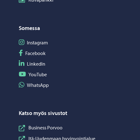
Somessa
Seuraa Instagram
Instagram
Seuraa Facebook
Facebook
Seuraa LinkedIn
LinkedIn
Seuraa YouTube
YouTube
Jaa WhatsApp
WhatsApp
Katso myös sivustot
Business Porvoo
Itä-Uudenmaan hyvinvointialue