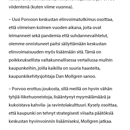
viidentenä (kuten viime vuonna).
– Uusi Porvoon keskustan elinvoimatutkimus osoittaa,
että viimeisen kolmen vuoden aikana, joita ovat
leimanneet sekä pandemia että suhdannevaihtelut,
olemme onnistuneet paitsi säilyttämään keskustan
elinvoimaisuuden myös lisäämään sitä. Tämä on
poikkeuksellista valtakunnallisessa vertailussa muihin
kaupunkeihin, joilla kaikilla on suuria haasteita,
kaupunkikehitysjohtaja Dan Mollgren sanoo.
– Porvoo erottuu joukosta, sillä meillä on hyvin vähän
tyhjiä liikehuoneistoja, lisääntynyt myymälämäärä ja
kukoistava kahvila- ja ravintolakulttuuri. Kysely osoittaa,
että kaupunki on tehnyt strategisesti viisaita päätöksiä
keskustan hyvinvoinnin lisäämiseksi, Mollgren jatkaa.