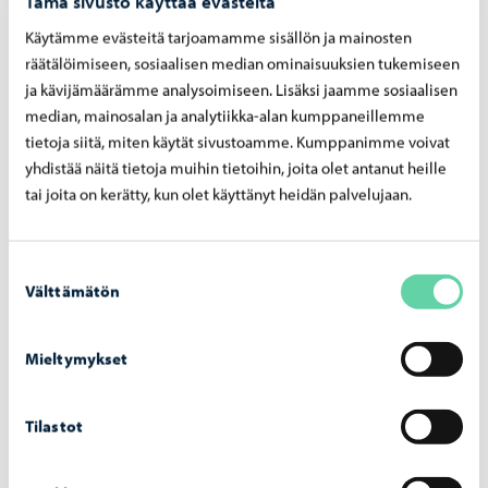
Tämä sivusto käyttää evästeitä
Käytämme evästeitä tarjoamamme sisällön ja mainosten
räätälöimiseen, sosiaalisen median ominaisuuksien tukemiseen
ja kävijämäärämme analysoimiseen. Lisäksi jaamme sosiaalisen
Asuminen ja ympäristö
-
17.06.2026
median, mainosalan ja analytiikka-alan kumppaneillemme
tietoja siitä, miten käytät sivustoamme. Kumppanimme voivat
Kesän koh­taa­mis­paik­ka to­ril­la avau­tuu käyt­
yhdistää näitä tietoja muihin tietoihin, joita olet antanut heille
töön
tai joita on kerätty, kun olet käyttänyt heidän palvelujaan.
Suostumuksen
Välttämätön
valinta
Mieltymykset
Tilastot