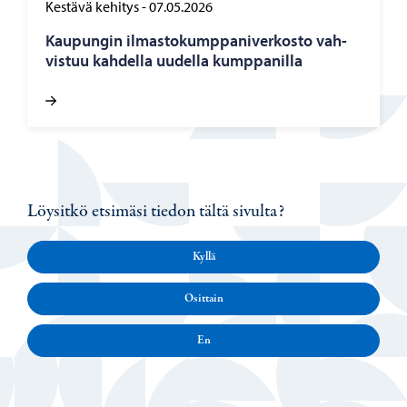
Kestävä kehitys
-
07.05.2026
Kau­pun­gin il­mas­to­kump­pa­ni­ver­kos­to vah­
vis­tuu kah­del­la uu­del­la kump­pa­nil­la
Löysitkö etsimäsi tiedon tältä sivulta?
Kyllä
Osittain
En