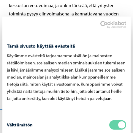
keskustan vetovoimaa, ja onkin tärkeää, että yritysten
toiminta pysyy elinvoimaisena ja kannattavana vuoden
ympäri. Toivon, että selvitys innostaa eri toimijoita yhdessä
kehittämään Porvooseen suuntautuvaa matkailua,
paikallisia unohtamatta. Yhdessä voimme tehdä visiosta
Tämä sivusto käyttää evästeitä
totta, sanoo Vanhan Porvoon kauppiasyhdistyksen
puheenjohtaja Päivi Dietrich.
Käytämme evästeitä tarjoamamme sisällön ja mainosten
räätälöimiseen, sosiaalisen median ominaisuuksien tukemiseen
Selvityksen laati FCG Finnish Consulting Group Oy
ja kävijämäärämme analysoimiseen. Lisäksi jaamme sosiaalisen
yhteistyössä Imagian Oy:n kanssa, joka vastasi
median, mainosalan ja analytiikka-alan kumppaneillemme
tietoja siitä, miten käytät sivustoamme. Kumppanimme voivat
brändiarvoon liittyvistä tehtävistä. Lisäksi selvitykseen
yhdistää näitä tietoja muihin tietoihin, joita olet antanut heille
osallistui Salmi Platform Oy, joka vastasi kävijäkyselystä.
tai joita on kerätty, kun olet käyttänyt heidän palvelujaan.
Liitteenä raportti selvityksestä (pdf).
Suostumuksen
Välttämätön
valinta