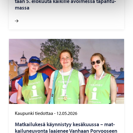
tään 5. elo­kuu­ta kai­kil­le avoi­mes­sa ta­pah­tu­
mas­sa
Kaupunki tiedottaa
-
12.05.2026
Mat­kai­lu­ke­sä käyn­nis­tyy ke­sä­kuus­sa – mat­
kai­lu­neu­von­ta laa­je­nee Van­haan Por­voo­seen