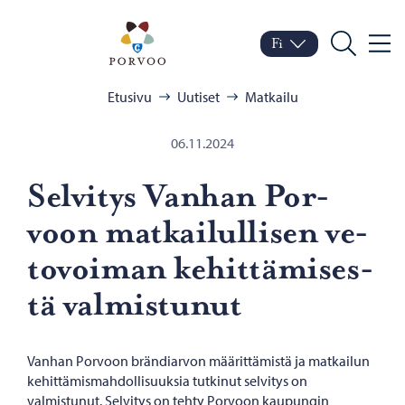
Siirry sisältöön
Porvoo – Siirry kotisivul
Fi
Valik
Vaihda kieltä
Nykyinen kieli: Suomi
Hae
Selaa:
Etusivu
Uutiset
Matkailu
06.11.2024
Sel­vi­tys Van­han Por­
voon mat­kai­lul­li­sen ve­
to­voi­man ke­hit­tä­mi­ses­
tä val­mis­tu­nut
Vanhan Porvoon brändiarvon määrittämistä ja matkailun
kehittämismahdollisuuksia tutkinut selvitys on
valmistunut. Selvitys on tehty Porvoon kaupungin