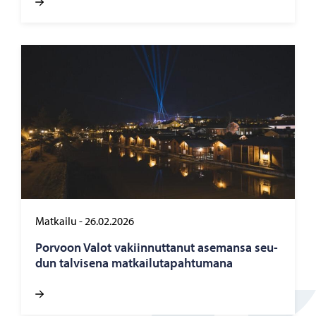
Matkailu
-
26.02.2026
Por­voon Valot va­kiin­nut­ta­nut ase­man­sa seu­
dun tal­vi­se­na mat­kai­lu­ta­pah­tu­ma­na