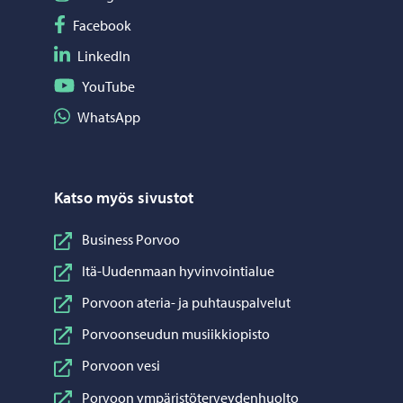
Seuraa Facebook
Facebook
Seuraa LinkedIn
LinkedIn
Seuraa YouTube
YouTube
Jaa WhatsApp
WhatsApp
Katso myös sivustot
Business Porvoo
Itä-Uudenmaan hyvinvointialue
Porvoon ateria- ja puhtauspalvelut
Porvoonseudun musiikkiopisto
Porvoon vesi
Porvoon ympäristöterveydenhuolto