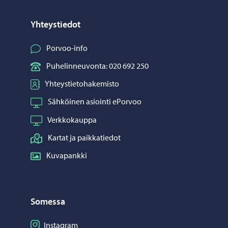
Yhteystiedot
Porvoo-info
Puhelinneuvonta: 020 692 250
Yhteystietohakemisto
Sähköinen asiointi ePorvoo
Verkkokauppa
Kartat ja paikkatiedot
Kuvapankki
Somessa
Seuraa Instagram
Instagram