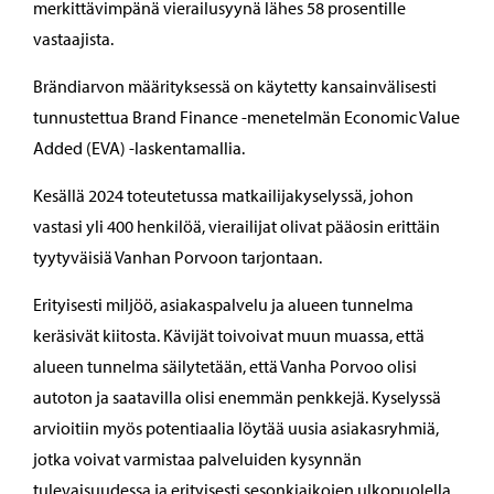
merkittävimpänä vierailusyynä lähes 58 prosentille
vastaajista.
Brändiarvon määrityksessä on käytetty kansainvälisesti
tunnustettua Brand Finance -menetelmän Economic Value
Added (EVA) -laskentamallia.
Kesällä 2024 toteutetussa matkailijakyselyssä, johon
vastasi yli 400 henkilöä, vierailijat olivat pääosin erittäin
tyytyväisiä Vanhan Porvoon tarjontaan.
Erityisesti miljöö, asiakaspalvelu ja alueen tunnelma
keräsivät kiitosta. Kävijät toivoivat muun muassa, että
alueen tunnelma säilytetään, että Vanha Porvoo olisi
autoton ja saatavilla olisi enemmän penkkejä. Kyselyssä
arvioitiin myös potentiaalia löytää uusia asiakasryhmiä,
jotka voivat varmistaa palveluiden kysynnän
tulevaisuudessa ja erityisesti sesonkiaikojen ulkopuolella.