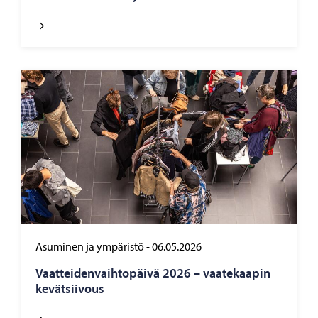
Asuminen ja ympäristö
-
06.05.2026
Vaat­tei­den­vaih­to­päi­vä 2026 – vaa­te­kaa­pin
ke­vät­sii­vous