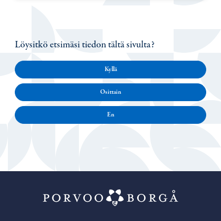
Löysitkö etsimäsi tiedon tältä sivulta?
Kyllä
Osittain
En
Porvoo – Siirr