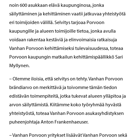
noin 600 asukkaan elävä kaupunginosa, jonka
säilyttäminen ja kehittäminen vaatii jatkuvaa yhteistyötä
eri toimijoiden välillä. Selvitys tarjoaa Porvoon
kaupungille ja alueen toimijoille tietoa, jonka avulla
voidaan rakentaa kestäviä ja elinvoimaisia ratkaisuja
Vanhan Porvoon kehittämiseksi tulevaisuudessa, toteaa
Porvoon kaupungin matkailun kehittämispäällikkö Sari
Myllynen.
– Olemme iloisia, että selvitys on tehty. Vanhan Porvoon
brändiarvo on merkittävä ja toivomme tämän tiedon
edistävän toimenpiteitä, jotka tukevat alueen ylläpitoa ja
arvon säilyttämistä. Kiitämme koko työryhmää hyvästä
yhteistyöstä, toteaa Vanhan Porvoon asukasyhdistyksen
puheenjohtaja Anton Frankenhaeuser.
– Vanhan Porvoon yritykset lisäävät Vanhan Porvoon sekä