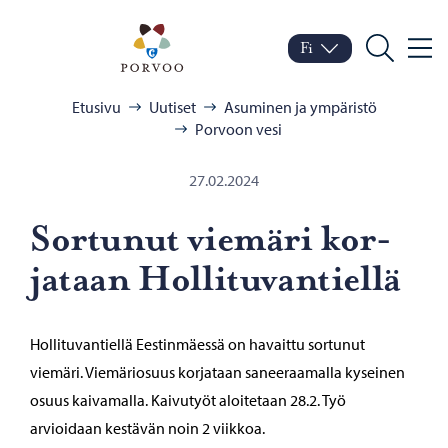
Siirry sisältöön
Porvoo – Siirry kotisivul
Fi
Valik
Vaihda kieltä
Nykyinen kieli: Suomi
Hae
Selaa:
Etusivu
Uutiset
Asuminen ja ympäristö
Porvoon vesi
27.02.2024
Sor­tu­nut vie­mä­ri kor­
ja­taan Hol­li­tu­van­tiel­lä
Hollituvantiellä Eestinmäessä on havaittu sortunut
viemäri. Viemäriosuus korjataan saneeraamalla kyseinen
osuus kaivamalla. Kaivutyöt aloitetaan 28.2. Työ
arvioidaan kestävän noin 2 viikkoa.