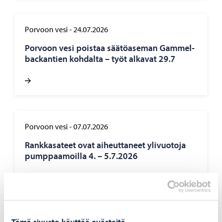
Porvoon vesi
-
24.07.2026
Por­voon vesi pois­taa sää­tö­ase­man Gam­mel­
bac­kan­tien koh­dal­ta – työt al­ka­vat 29.7
Porvoon vesi
-
07.07.2026
Rank­ka­sa­teet ovat ai­heut­ta­neet yli­vuo­to­ja
pump­paa­moil­la 4. – 5.7.2026
Tämä sivusto käyttää evästeitä