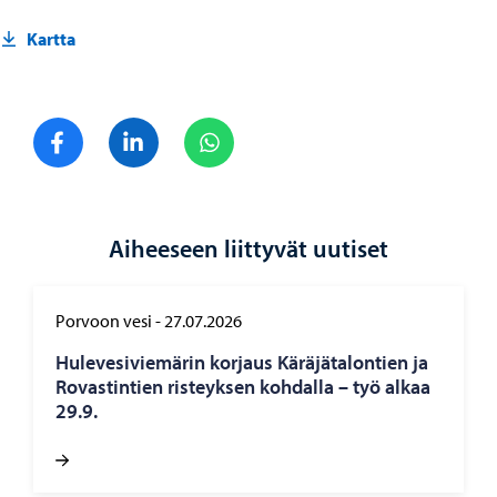
Kartta
Jaa Facebook
Jaa LinkedIn
Jaa WhatsApp
Aiheeseen liittyvät uutiset
Porvoon vesi
-
27.07.2026
Hu­le­ve­si­vie­mä­rin kor­jaus Kä­rä­jä­ta­lon­tien ja
Ro­vas­tin­tien ris­teyk­sen koh­dal­la – työ alkaa
29.9.