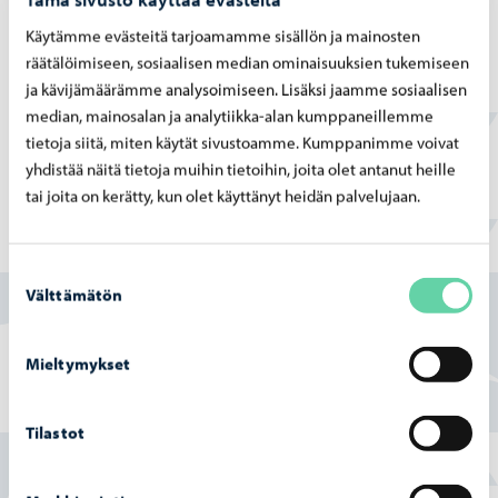
Porvoon vesi
-
02.07.2026
Käytämme evästeitä tarjoamamme sisällön ja mainosten
Ve­si­huol­to­työt Haik­koon­rin­ne 2 -​alueella
räätälöimiseen, sosiaalisen median ominaisuuksien tukemiseen
ete­ne­vät
ja kävijämäärämme analysoimiseen. Lisäksi jaamme sosiaalisen
median, mainosalan ja analytiikka-alan kumppaneillemme
tietoja siitä, miten käytät sivustoamme. Kumppanimme voivat
yhdistää näitä tietoja muihin tietoihin, joita olet antanut heille
tai joita on kerätty, kun olet käyttänyt heidän palvelujaan.
Löysitkö etsimäsi tiedon tältä sivulta?
Suostumuksen
Välttämätön
valinta
Kyllä
Osittain
Mieltymykset
En
Tilastot