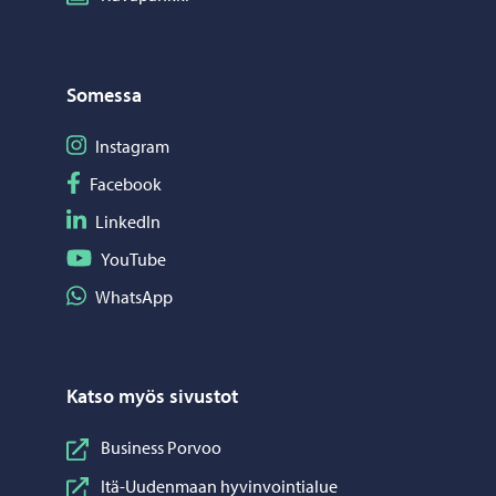
Somessa
Seuraa Instagram
Instagram
Seuraa Facebook
Facebook
Seuraa LinkedIn
LinkedIn
Seuraa YouTube
YouTube
Jaa WhatsApp
WhatsApp
Katso myös sivustot
Business Porvoo
Itä-Uudenmaan hyvinvointialue