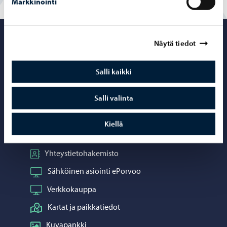
Markkinointi
Porvoo – Siirr
Näytä tiedot
Salli kaikki
Yhteystiedot
Salli valinta
Porvoo-info
Kiellä
Puhelinneuvonta: 020 692 250
Yhteystietohakemisto
Sähköinen asiointi ePorvoo
Verkkokauppa
Kartat ja paikkatiedot
Kuvapankki