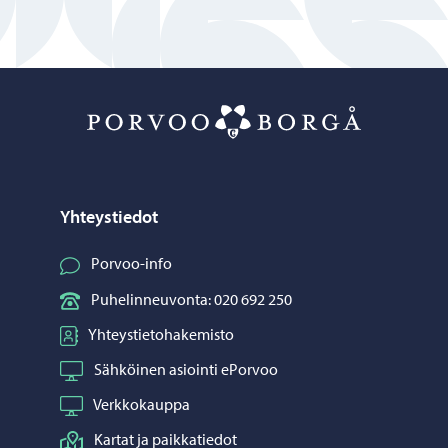
Porvoo – Siirr
Yhteystiedot
Porvoo-info
Puhelinneuvonta: 020 692 250
Yhteystietohakemisto
Sähköinen asiointi ePorvoo
Verkkokauppa
Kartat ja paikkatiedot