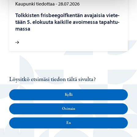
Kaupunki tiedottaa
-
28.07.2026
Tolk­kis­ten fris­bee­golf­ken­tän ava­jai­sia vie­te­
tään 5. elo­kuu­ta kai­kil­le avoi­mes­sa ta­pah­tu­
mas­sa
Löysitkö etsimäsi tiedon tältä sivulta?
Kyllä
Osittain
En