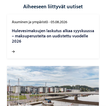
Aiheeseen liittyvät uutiset
Asuminen ja ympäristö
-
05.08.2026
Hu­le­ve­si­mak­su­jen las­ku­tus alkaa syys­kuus­sa
– mak­su­pe­rus­tei­ta on uu­dis­tet­tu vuo­del­le
2026