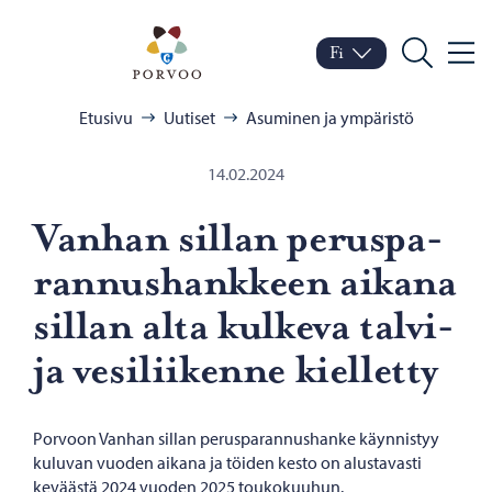
Siirry sisältöön
Porvoo – Siirry kotisivul
Fi
Valik
Vaihda kieltä
Nykyinen kieli: Suomi
Hae
Selaa:
Etusivu
Uutiset
Asuminen ja ympäristö
14.02.2024
Van­han sil­lan pe­rus­pa­
ran­nus­hank­keen ai­ka­na
sil­lan alta kul­ke­va talvi-​
ja ve­si­lii­ken­ne kiel­let­ty
Porvoon Vanhan sillan perusparannushanke käynnistyy
kuluvan vuoden aikana ja töiden kesto on alustavasti
keväästä 2024 vuoden 2025 toukokuuhun.