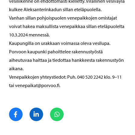
vesiliikenne on ehdottomasti kielletty. Virallinen vesiväylä
kulkee Aleksanterinkadun sillan eteläpuolella.
Vanhan sillan pohjoispuolen venepaikkojen omistajat
voivat hakea maksullista venepaikkaa sillan eteläpuolelta
10.3.2024 mennessä.
Kaupungilla on urakkaan voimassa oleva vesilupa.
Porvoon kaupunki pahoittelee rakennustyöstä
aiheutuvaa haittaa ja tiedottaa hankkeesta rakennustyön
aikana.
Venepaikkojen yhteystiedot: Puh. 040 520 2242 klo. 9–11
tai venepaikat@porvoo.fi.
Jaa Facebook
Jaa LinkedIn
Jaa WhatsApp