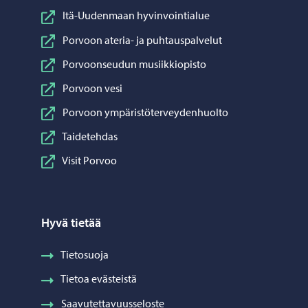
Itä-Uudenmaan hyvinvointialue
Porvoon ateria- ja puhtauspalvelut
Porvoonseudun musiikkiopisto
Porvoon vesi
Porvoon ympäristöterveydenhuolto
Taidetehdas
Visit Porvoo
Hyvä tietää
Tietosuoja
Tietoa evästeistä
Saavutettavuusseloste