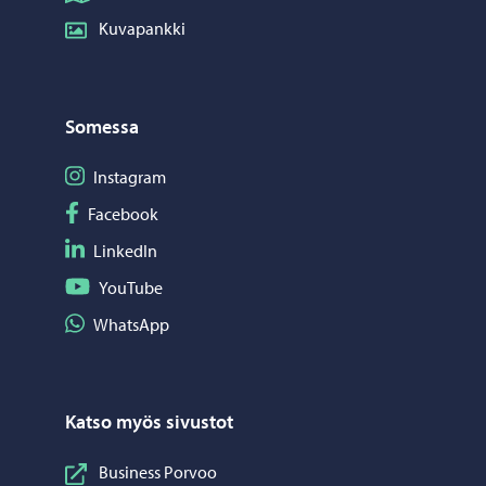
Kuvapankki
Somessa
Seuraa Instagram
Instagram
Seuraa Facebook
Facebook
Seuraa LinkedIn
LinkedIn
Seuraa YouTube
YouTube
Jaa WhatsApp
WhatsApp
Katso myös sivustot
Business Porvoo