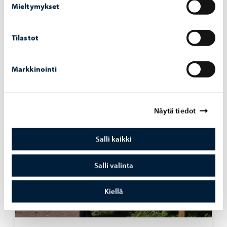
Mieltymykset
Liikenne ja kadut
-
03.08.2026
Tilastot
La­kai­su­ro­bot­ti aloit­taa työn­sä Por­voon to­ril­
la ja jo­ki­ran­nas­sa
Markkinointi
Näytä tiedot
Salli kaikki
Salli valinta
Kiellä