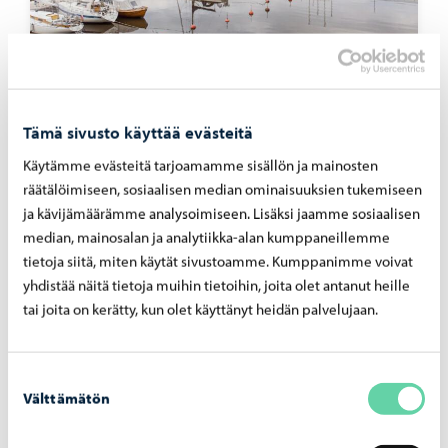
Aleksanterinkadun silta
-
03.08.2026
Alek­san­te­rin­ka­dun silta ava­taan lii­ken­teel­le
Tämä sivusto käyttää evästeitä
maa­nan­tai­na 10. elo­kuu­ta
Käytämme evästeitä tarjoamamme sisällön ja mainosten
räätälöimiseen, sosiaalisen median ominaisuuksien tukemiseen
ja kävijämäärämme analysoimiseen. Lisäksi jaamme sosiaalisen
median, mainosalan ja analytiikka-alan kumppaneillemme
tietoja siitä, miten käytät sivustoamme. Kumppanimme voivat
yhdistää näitä tietoja muihin tietoihin, joita olet antanut heille
tai joita on kerätty, kun olet käyttänyt heidän palvelujaan.
Suostumuksen
Välttämätön
valinta