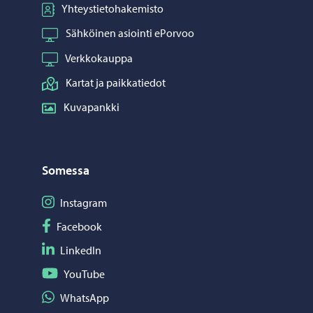
Yhteystietohakemisto
Sähköinen asiointi ePorvoo
Verkkokauppa
Kartat ja paikkatiedot
Kuvapankki
Somessa
Seuraa Instagram
Instagram
Seuraa Facebook
Facebook
Seuraa LinkedIn
LinkedIn
Seuraa YouTube
YouTube
Jaa WhatsApp
WhatsApp