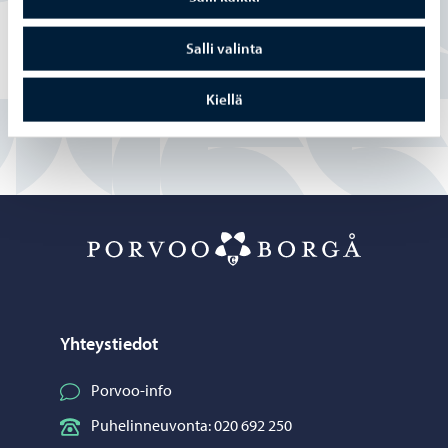
Osittain
Salli valinta
En
Kiellä
Porvoo – Siirr
Yhteystiedot
Porvoo-info
Puhelinneuvonta: 020 692 250