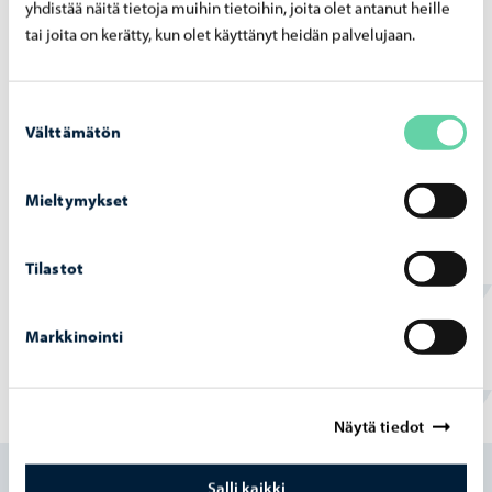
Rank­ka­sa­teet ovat ai­heut­ta­neet yli­vuo­to­ja
yhdistää näitä tietoja muihin tietoihin, joita olet antanut heille
pump­paa­moil­la 4. – 5.7.2026
tai joita on kerätty, kun olet käyttänyt heidän palvelujaan.
Suostumuksen
Välttämätön
valinta
Porvoon vesi
-
02.07.2026
Mieltymykset
Ve­si­huol­to­työt Haik­koon­rin­ne 2 -​alueella
ete­ne­vät
Tilastot
Markkinointi
Löysitkö etsimäsi tiedon tältä sivulta?
Näytä tiedot
Kyllä
Salli kaikki