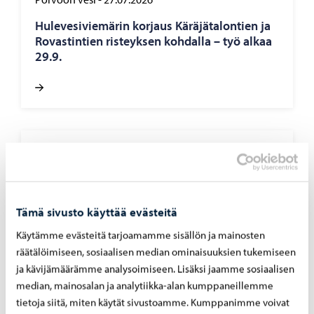
Hu­le­ve­si­vie­mä­rin kor­jaus Kä­rä­jä­ta­lon­tien ja
Ro­vas­tin­tien ris­teyk­sen koh­dal­la – työ alkaa
29.9.
Porvoon vesi
-
24.07.2026
Por­voon vesi pois­taa sää­tö­ase­man Gam­mel­
bac­kan­tien koh­dal­ta – työt al­ka­vat 29.7
Tämä sivusto käyttää evästeitä
Käytämme evästeitä tarjoamamme sisällön ja mainosten
räätälöimiseen, sosiaalisen median ominaisuuksien tukemiseen
ja kävijämäärämme analysoimiseen. Lisäksi jaamme sosiaalisen
median, mainosalan ja analytiikka-alan kumppaneillemme
Porvoon vesi
-
07.07.2026
tietoja siitä, miten käytät sivustoamme. Kumppanimme voivat