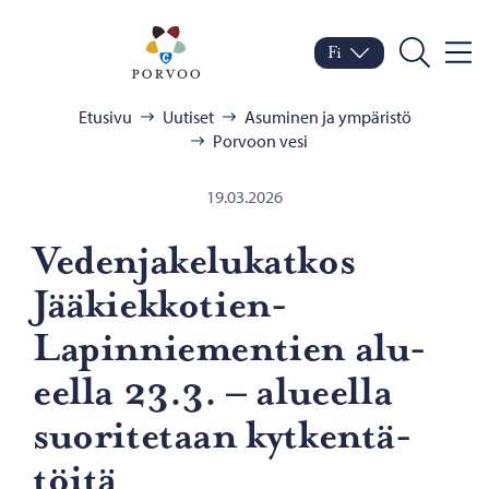
Siirry sisältöön
Porvoo – Siirry kotisivul
Fi
Valik
Vaihda kieltä
Nykyinen kieli: Suomi
Hae
Selaa:
Etusivu
Uutiset
Asuminen ja ympäristö
Porvoon vesi
19.03.2026
Ve­den­ja­ke­lu­kat­kos
Jääkiekkotien-​
Lapinniementien alu­
eel­la 23.3. – alu­eel­la
suo­ri­te­taan kyt­ken­tä­
töi­tä