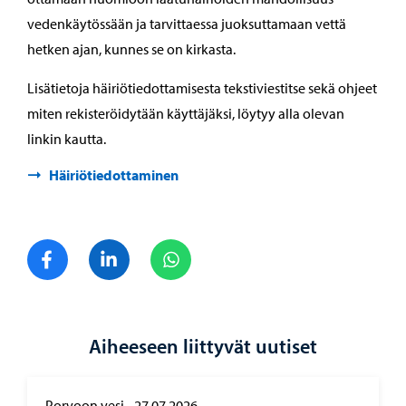
vedenkäytössään ja tarvittaessa juoksuttamaan vettä
hetken ajan, kunnes se on kirkasta.
Lisätietoja häiriötiedottamisesta tekstiviestitse sekä ohjeet
miten rekisteröidytään käyttäjäksi, löytyy alla olevan
linkin kautta.
Häiriötiedottaminen
Jaa Facebook
Jaa LinkedIn
Jaa WhatsApp
Aiheeseen liittyvät uutiset
Porvoon vesi
-
27.07.2026