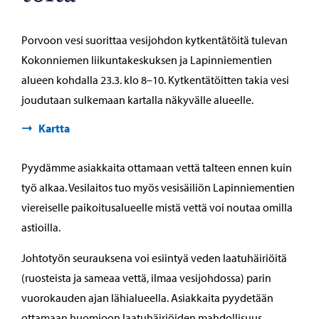
Porvoon vesi suorittaa vesijohdon kytkentätöitä tulevan
Kokonniemen liikuntakeskuksen ja Lapinniementien
alueen kohdalla 23.3. klo 8–10. Kytkentätöitten takia vesi
joudutaan sulkemaan kartalla näkyvälle alueelle.
Kartta
Pyydämme asiakkaita ottamaan vettä talteen ennen kuin
työ alkaa. Vesilaitos tuo myös vesisäiliön Lapinniementien
viereiselle paikoitusalueelle mistä vettä voi noutaa omilla
astioilla.
Johtotyön seurauksena voi esiintyä veden laatuhäiriöitä
(ruosteista ja sameaa vettä, ilmaa vesijohdossa) parin
vuorokauden ajan lähialueella. Asiakkaita pyydetään
ottamaan huomioon laatuhäiriöiden mahdollisuus