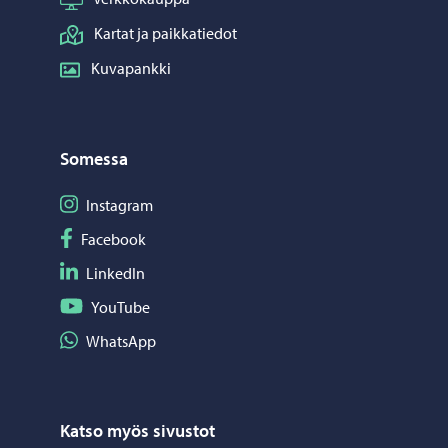
Kartat ja paikkatiedot
Kuvapankki
Somessa
Seuraa Instagram
Instagram
Seuraa Facebook
Facebook
Seuraa LinkedIn
LinkedIn
Seuraa YouTube
YouTube
Jaa WhatsApp
WhatsApp
Katso myös sivustot