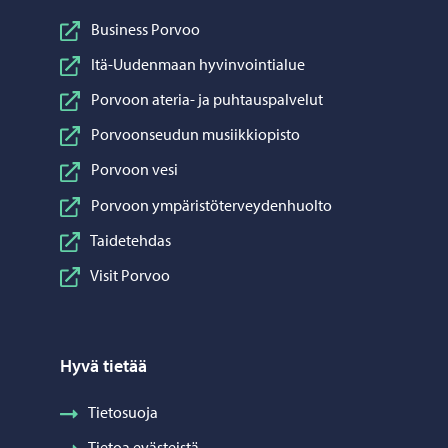
Business Porvoo
Itä-Uudenmaan hyvinvointialue
Porvoon ateria- ja puhtauspalvelut
Porvoonseudun musiikkiopisto
Porvoon vesi
Porvoon ympäristöterveydenhuolto
Taidetehdas
Visit Porvoo
Hyvä tietää
Tietosuoja
Tietoa evästeistä