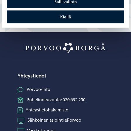
Salli valinta
Kiellä
Porvoo – Siirr
Yhteystiedot
Porvoo-info
Puhelinneuvonta: 020 692 250
Yhteystietohakemisto
Sähköinen asiointi ePorvoo
Verkkokauppa