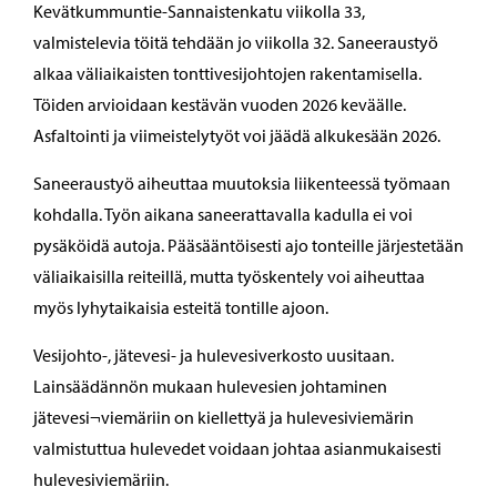
Kevätkummuntie-Sannaistenkatu viikolla 33,
valmistelevia töitä tehdään jo viikolla 32. Saneeraustyö
alkaa väliaikaisten tonttivesijohtojen rakentamisella.
Töiden arvioidaan kestävän vuoden 2026 keväälle.
Asfaltointi ja viimeistelytyöt voi jäädä alkukesään 2026.
Saneeraustyö aiheuttaa muutoksia liikenteessä työmaan
kohdalla. Työn aikana saneerattavalla kadulla ei voi
pysäköidä autoja. Pääsääntöisesti ajo tonteille järjestetään
väliaikaisilla reiteillä, mutta työskentely voi aiheuttaa
myös lyhytaikaisia esteitä tontille ajoon.
Vesijohto-, jätevesi- ja hulevesiverkosto uusitaan.
Lainsäädännön mukaan hulevesien johtaminen
jätevesi¬viemäriin on kiellettyä ja hulevesiviemärin
valmistuttua hulevedet voidaan johtaa asianmukaisesti
hulevesiviemäriin.