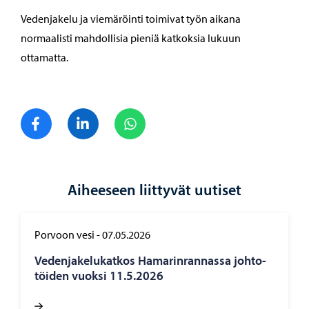
Vedenjakelu ja viemäröinti toimivat työn aikana
normaalisti mahdollisia pieniä katkoksia lukuun
ottamatta.
Jaa Facebook
Jaa LinkedIn
Jaa WhatsApp
Aiheeseen liittyvät uutiset
Porvoon vesi
-
07.05.2026
Ve­den­ja­ke­lu­kat­kos Ha­ma­rin­ran­nas­sa joh­to­
töi­den vuok­si 11.5.2026