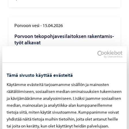
Porvoon vesi
-
15.04.2026
Por­voon te­ko­poh­ja­ve­si­lai­tok­sen ra­ken­ta­mis­
työt al­ka­vat
Tämä sivusto käyttää evästeitä
Porvoon vesi
-
23.12.2025
Käytämme evästeitä tarjoamamme sisällön ja mainosten
räätälöimiseen, sosiaalisen median ominaisuuksien tukemiseen
Run­ko­joh­to­jen ra­ken­nus­työt Her­man­nin­saa­
ja kävijämäärämme analysoimiseen. Lisäksi jaamme sosiaalisen
ren ja Emä­sa­lon vä­lil­lä ete­ne­vät – 7.1. alkaa
kai­vuu­työt Los­si­pai­kal­ta kohti Los­si­pol­kua
median, mainosalan ja analytiikka-alan kumppaneillemme
tietoja siitä, miten käytät sivustoamme. Kumppanimme voivat
yhdistää näitä tietoja muihin tietoihin, joita olet antanut heille
tai joita on kerätty, kun olet käyttänyt heidän palvelujaan.