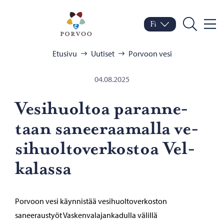
Siirry sisältöön
Porvoo – Siirry kotisivul
Fi
Valik
Vaihda kieltä
Nykyinen kieli: Suomi
Hae
Selaa:
Etusivu
Uutiset
Porvoon vesi
04.08.2025
Ve­si­huol­toa pa­ran­ne­
taan sa­nee­raa­mal­la ve­
si­huol­to­ver­kos­toa Vel­
ka­las­sa
Porvoon vesi käynnistää vesihuoltoverkoston
saneeraustyöt Vaskenvalajankadulla välillä