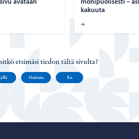
s­si­vu ava­taan
mo­ni­puo­li­ses­ti – as
ka­kuu­ta
sitkö etsimäsi tiedon tältä sivulta?
yllä
Osittain
En