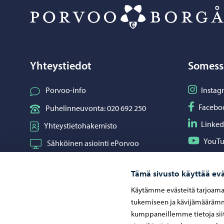
Yhteystiedot
Somess
Seuraa I
Porvoo-info
Instag
Seuraa F
Facebo
Puhelinneuvonta: 020 692 250
Seuraa L
Linked
Yhteystietohakemisto
Seuraa Y
YouT
Sähköinen asiointi ePorvoo
Jaa What
Whats
Verkkokauppa
Tämä sivusto käyttää evä
Kartat ja paikkatiedot
Käytämme evästeitä tarjoama
Kuvapankki
tukemiseen ja kävijämäärämme
kumppaneillemme tietoja siit