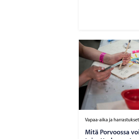
Vapaa-aika ja harrastukset
Mitä Por­voos­sa voi