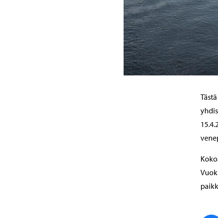
Tästä
yhdis
15.4.
vene
Kokoa
Vuokr
paikk