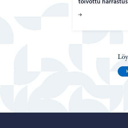
toi­vot­tu har­ras­tu
Löy
K