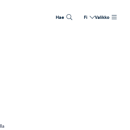
Hae
Fi
Valikko
Vaihda kieltä
Nykyinen kieli: Suomi
­
lla