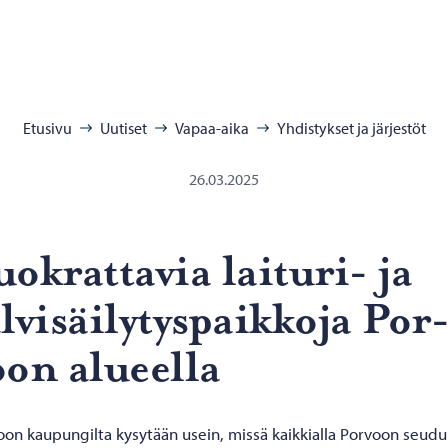
:
Etusivu
Uutiset
Vapaa-aika
Yhdistykset ja järjestöt
26.03.2025
o­krat­ta­via laituri-​ ja
l­vi­säi­ly­tys­paik­ko­ja Por
on alu­eel­la
oon kaupungilta kysytään usein, missä kaikkialla Porvoon seudu