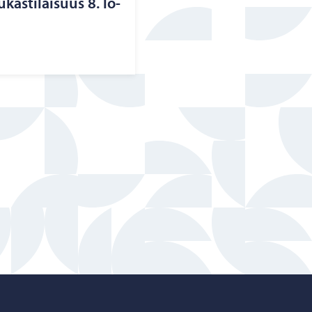
u­kas­ti­lai­suus 8. lo­