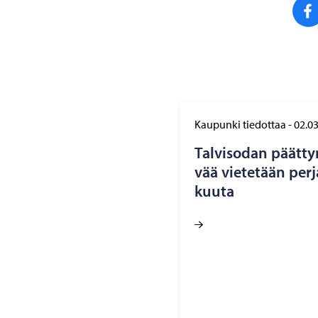
Kaupunki tiedottaa
-
02.0
Tal­vi­so­dan päät­ty
vää vie­te­tään per­j
kuu­ta