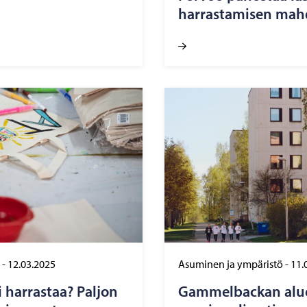
har­ras­ta­mi­sen mah­d
-
12.03.2025
Asuminen ja ympäristö
-
11.
 har­ras­taa? Pal­jon
Gam­mel­bac­kan aluet