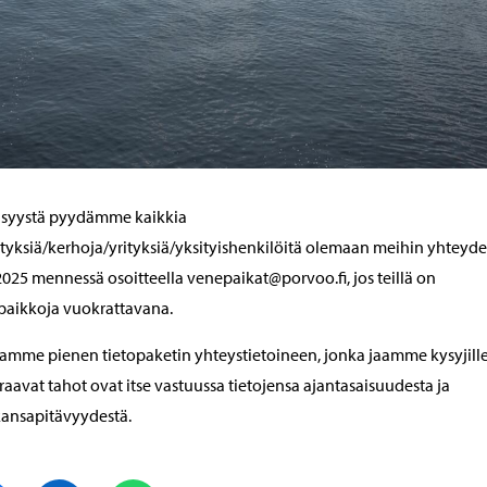
 syystä pyydämme kaikkia
tyksiä/kerhoja/yrityksiä/yksityishenkilöitä olemaan meihin yhteyde
2025 mennessä osoitteella venepaikat@porvoo.fi, jos teillä on
paikkoja vuokrattavana.
mme pienen tietopaketin yhteystietoineen, jonka jaamme kysyjille
aavat tahot ovat itse vastuussa tietojensa ajantasaisuudesta ja
ansapitävyydestä.