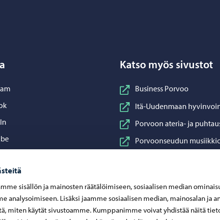
Porvoo – Siirry kotisivulle
a
Katso myös sivustot
nstagram
ram
Business Porvoo
acebook
ok
Itä-Uudenmaan hyvinvoin
inkedIn
In
Porvoon ateria- ja puhtau
ouTube
ube
Porvoonseudun musiikkio
sApp
App
Porvoon vesi
steitä
Porvoon ympäristöterve
mme sisällön ja mainosten räätälöimiseen, sosiaalisen median ominais
Taidetehdas
 analysoimiseen. Lisäksi jaamme sosiaalisen median, mainosalan ja an
Visit Porvoo
ä, miten käytät sivustoamme. Kumppanimme voivat yhdistää näitä tiet