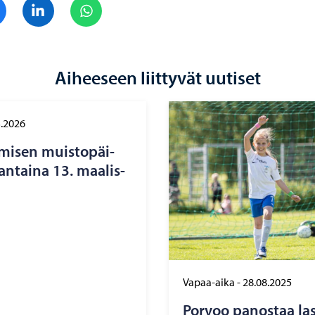
Jaa Facebook
Jaa LinkedIn
Jaa WhatsApp
Aiheeseen liittyvät uutiset
3.2026
­mi­sen muis­to­päi­
an­tai­na 13. maa­lis­
Vapaa-aika
-
28.08.2025
Por­voo pa­nos­taa la