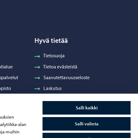
Hyvä tietää
Tietosuoja
tialue
Tietoa evästeistä
spalvelut
Saavutettavuusseloste
pisto
Laskutus
Visuaalinen ilme ja vaakuna
Salli kaikki
ydenhuolto
uuksien
Salli valinta
alytiikka-alan
oja muihin