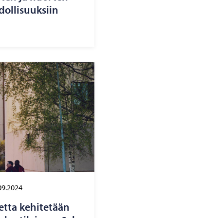
ol­li­suuk­siin
09.2024
­ta ke­hi­te­tään