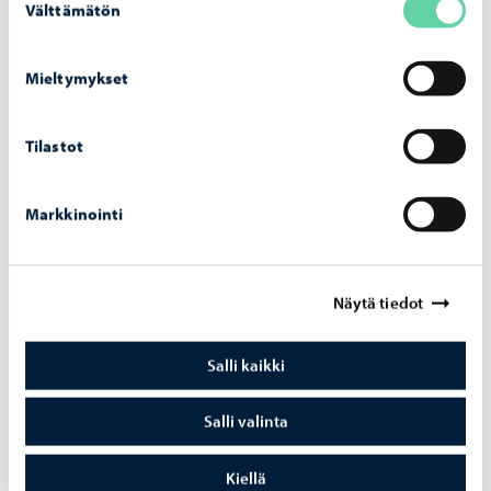
Välttämätön
valinta
Por­voon to­ril­le ra­ken­tuu ke­säk­si vä­liai­kai­nen
koh­taa­mis­paik­ka
Mieltymykset
Tilastot
Elinkeinoelämä
-
28.05.2026
Markkinointi
Por­voo on edel­leen hou­kut­te­le­va paik­ka
kau­pan ja pal­ve­lua­lan yri­tyk­sil­le
Näytä tiedot
Salli kaikki
Salli valinta
Kestävä kehitys
-
07.05.2026
Kau­pun­gin il­mas­to­kump­pa­ni­ver­kos­to vah­
Kiellä
vis­tuu kah­del­la uu­del­la kump­pa­nil­la