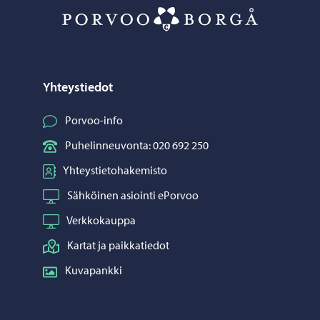
Porvoo – Siirr
Yhteystiedot
Porvoo-info
Puhelinneuvonta: 020 692 250
Yhteystietohakemisto
Sähköinen asiointi ePorvoo
Verkkokauppa
Kartat ja paikkatiedot
Kuvapankki