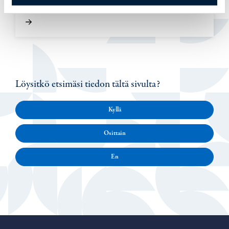
Löysitkö etsimäsi tiedon tältä sivulta?
Kyllä
Osittain
En