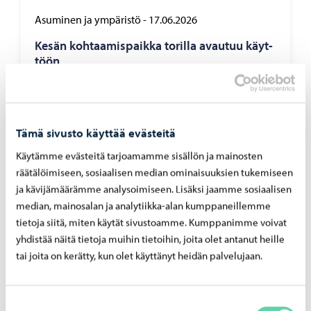
Asuminen ja ympäristö
-
17.06.2026
Kesän koh­taa­mis­paik­ka to­ril­la avau­tuu käyt­
töön
Tämä sivusto käyttää evästeitä
Käytämme evästeitä tarjoamamme sisällön ja mainosten
räätälöimiseen, sosiaalisen median ominaisuuksien tukemiseen
ja kävijämäärämme analysoimiseen. Lisäksi jaamme sosiaalisen
median, mainosalan ja analytiikka-alan kumppaneillemme
tietoja siitä, miten käytät sivustoamme. Kumppanimme voivat
yhdistää näitä tietoja muihin tietoihin, joita olet antanut heille
tai joita on kerätty, kun olet käyttänyt heidän palvelujaan.
Suostumuksen
Asuminen ja ympäristö
-
09.06.2026