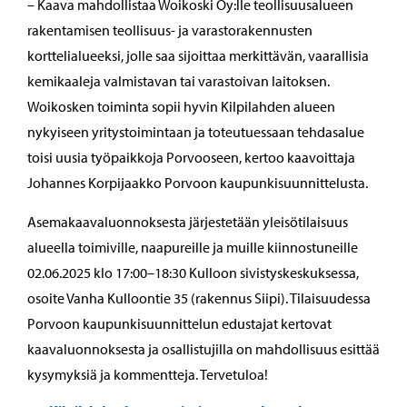
– Kaava mahdollistaa Woikoski Oy:lle teollisuusalueen
rakentamisen teollisuus- ja varastorakennusten
korttelialueeksi, jolle saa sijoittaa merkittävän, vaarallisia
kemikaaleja valmistavan tai varastoivan laitoksen.
Woikosken toiminta sopii hyvin Kilpilahden alueen
nykyiseen yritystoimintaan ja toteutuessaan tehdasalue
toisi uusia työpaikkoja Porvooseen, kertoo kaavoittaja
Johannes Korpijaakko Porvoon kaupunkisuunnittelusta.
Asemakaavaluonnoksesta järjestetään yleisötilaisuus
alueella toimiville, naapureille ja muille kiinnostuneille
02.06.2025 klo 17:00–18:30 Kulloon sivistyskeskuksessa,
osoite Vanha Kulloontie 35 (rakennus Siipi). Tilaisuudessa
Porvoon kaupunkisuunnittelun edustajat kertovat
kaavaluonnoksesta ja osallistujilla on mahdollisuus esittää
kysymyksiä ja kommentteja. Tervetuloa!