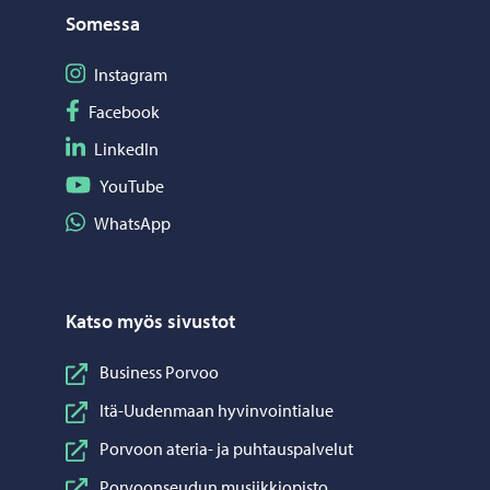
Somessa
Seuraa Instagram
Instagram
Seuraa Facebook
Facebook
Seuraa LinkedIn
LinkedIn
Seuraa YouTube
YouTube
Jaa WhatsApp
WhatsApp
Katso myös sivustot
Business Porvoo
Itä-Uudenmaan hyvinvointialue
Porvoon ateria- ja puhtauspalvelut
Porvoonseudun musiikkiopisto