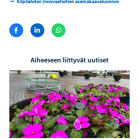
Kilpilahden Innovaatiotien asemakaavaluonnos
Jaa Facebook
Jaa LinkedIn
Jaa WhatsApp
Aiheeseen liittyvät uutiset