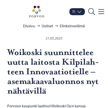
Siirry sisältöön
Porvoo – Siirry kotisivul
Fi
Valik
Vaihda kieltä
Nykyinen kieli: Suomi
Hae
Selaa:
Etusivu
Uutiset
Elinkeinoelämä
21.05.2025
Woikoski suun­nit­te­lee
uutta lai­tos­ta Kil­pi­lah­
teen In­no­vaa­tio­tiel­le –
ase­ma­kaa­va­luon­nos nyt
näh­tä­vil­lä
Porvoon kaupunki laatinut Woikoski Oy:n kanssa