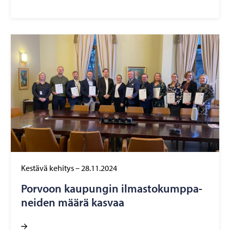
Kestävä kehitys
–
28.11.2024
Por­voon kau­pun­gin il­mas­to­kump­pa­
nei­den määrä kas­vaa