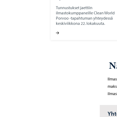
Tunnustukset jaettiin
ilmastokumppaneille Clean World
Porvoo -tapahtuman yhteydessä
keskiviikkona 22. lokakuuta.
N
Ilma
maksu
ilmas
Yht