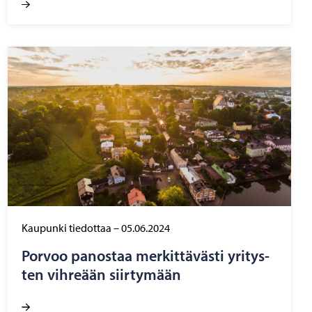
Kaupunki tiedottaa
–
05.06.2024
Por­voo pa­nos­taa mer­kit­tä­väs­ti yri­tys­
ten vih­re­ään siir­ty­mään