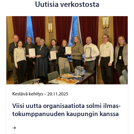
Uutisia verkostosta
Kestävä kehitys
–
20.11.2025
Viisi uutta or­ga­ni­saa­tio­ta solmi il­mas­
to­kump­pa­nuu­den kau­pun­gin kans­sa