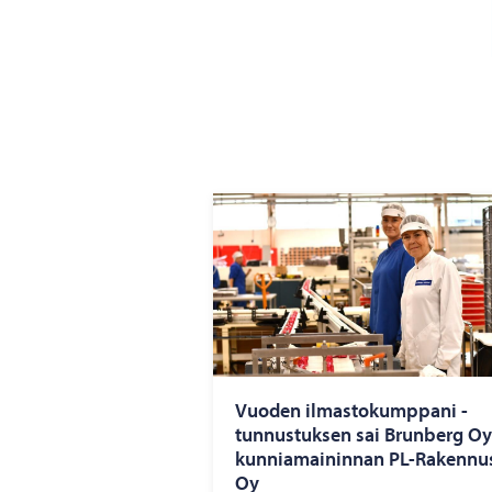
Vuo­den il­mas­to­kump­pa­ni -​
tunnustuksen sai Brun­berg Oy
kun­nia­mai­nin­nan PL-​Rakennu
Oy