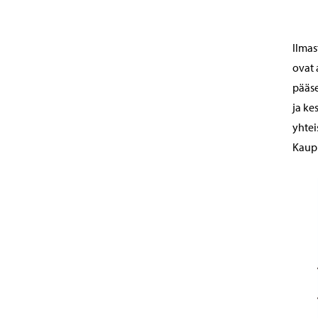
Ilmas
ovat 
pääse
ja ke
yhtei
Kaupu