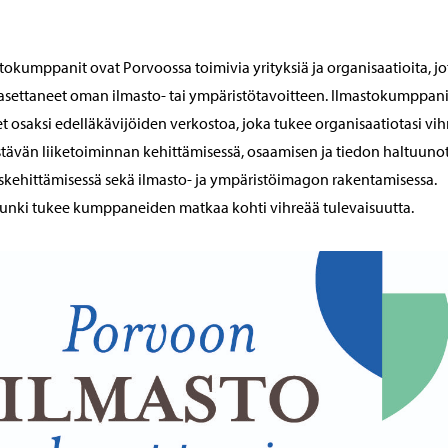
tokumppanit ovat Porvoossa toimivia yrityksiä ja organisaatioita, j
asettaneet oman ilmasto- tai ympäristötavoitteen. Ilmastokumppan
t osaksi edelläkävijöiden verkostoa, joka tukee organisaatiotasi vi
stävän liiketoiminnan kehittämisessä, osaamisen ja tiedon haltuuno
skehittämisessä sekä ilmasto- ja ympäristöimagon rakentamisessa.
nki tukee kumppaneiden matkaa kohti vihreää tulevaisuutta.