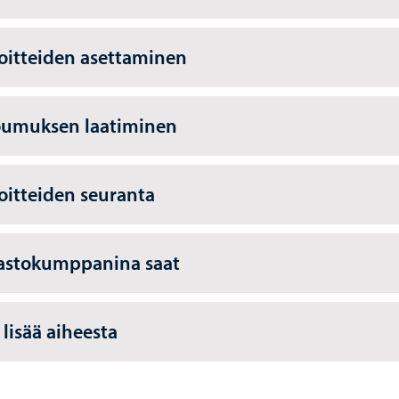
oitteiden asettaminen
oumuksen laatiminen
oitteiden seuranta
astokumppanina saat
 lisää aiheesta