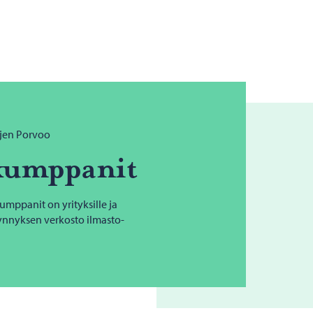
jen Porvoo
­kump­pa­nit
mppanit on yrityksille ja
kynnyksen verkosto ilmasto-