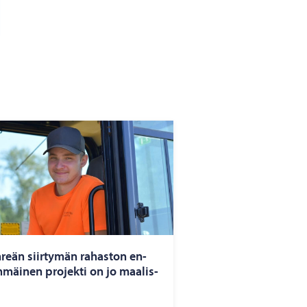
­reän siir­ty­män ra­has­ton en­
­mäi­nen pro­jek­ti on jo maa­lis­