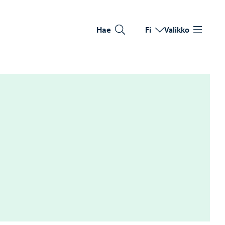
Hae
Fi
Valikko
Vaihda kieltä
Nykyinen kieli: Suomi