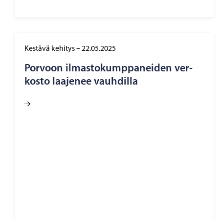
Kestävä kehitys
–
22.05.2025
Por­voon il­mas­to­kump­pa­nei­den ver­
kos­to laa­je­nee vauh­dil­la