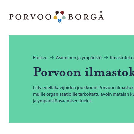
Siirry sisältöön
Porvoo – Siirry kotisivulle
Selaa:
Etusivu
Asuminen ja ympäristö
Ilmastoteko
Por­voon il­mas­to
Liity edelläkävijöiden joukkoon! Porvoon ilmastoku
muille organisaatioille tarkoitettu avoin matalan 
ja ympäristöosaamisen tueksi.