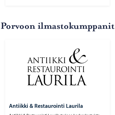
Por­voon il­mas­to­kump­pa­nit
Antiikki & Restaurointi Laurila