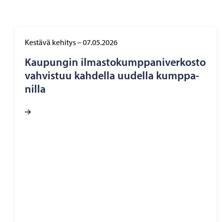
Kestävä kehitys
–
07.05.2026
Kau­pun­gin il­mas­to­kump­pa­ni­ver­kos­to
vah­vis­tuu kah­del­la uu­del­la kump­pa­
nil­la