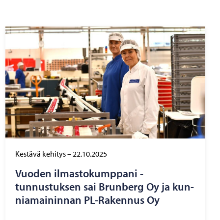
Kestävä kehitys
–
22.10.2025
Vuo­den il­mas­to­kump­pa­ni -​
tunnustuksen sai Brun­berg Oy ja kun­
nia­mai­nin­nan PL-​Rakennus Oy