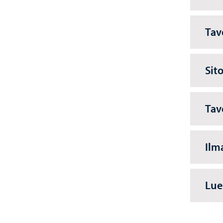
Tav
Sit
Tav
Ilm
Lue