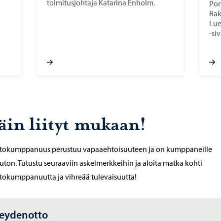
toimitusjohtaja Katarina Enholm.
Por
Rak
Lue
-si
äin liityt mukaan!
stokumppanuus perustuu vapaaehtoisuuteen ja on kumppaneille
ton. Tutustu seuraaviin askelmerkkeihin ja aloita matka kohti
tokumppanuutta ja vihreää tulevaisuutta!
eydenotto