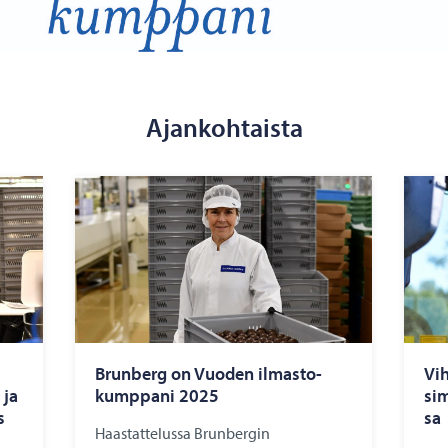
Ajankohtaista
Brun­berg on Vuo­den il­mas­to­
Vih
 ja
kump­pa­ni 2025
sim
s
sa
Haastattelussa Brunbergin