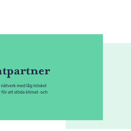
atpartner
t nätverk med låg tröskel
för att stöda klimat- och