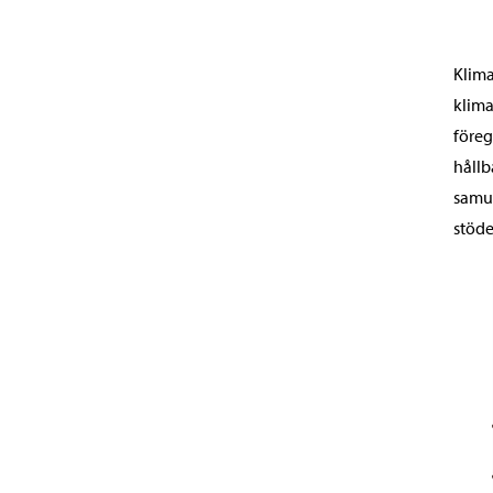
Klima
klima
föreg
hållb
samut
stöde