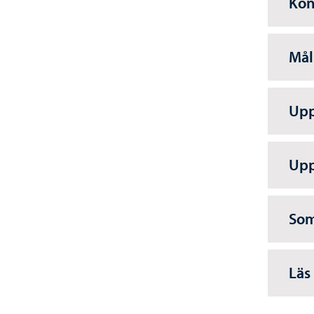
Kon
Mål
Upp
Upp
Som
Läs