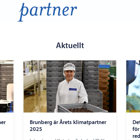
Aktuellt
ner
Brunberg är Årets klimatpartner
De
2025
fö
red