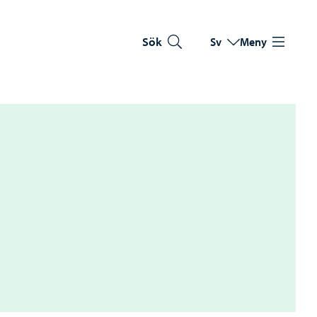
Sök
Sv
Meny
Byt språk
Nuvarande språk: Sve