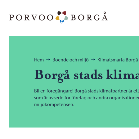
Hoppa till innehåll
Porvoo – Gå till startsidan
Bläddra:
Hem
Boende och miljö
Klimatsmarta Borgå
Borgå stads klim
Bli en föregångare! Borgå stads klimatpartner är et
som är avsedd för företag och andra organisationer 
miljökompetensen.