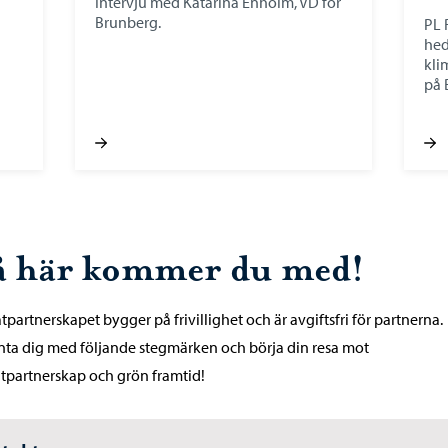
Intervju med Katarina Enholm, VD för
Brunberg.
PL 
he
kli
på 
å här kommer du med!
tpartnerskapet bygger på frivillighet och är avgiftsfri för partnerna.
ta dig med följande stegmärken och börja din resa mot
tpartnerskap och grön framtid!