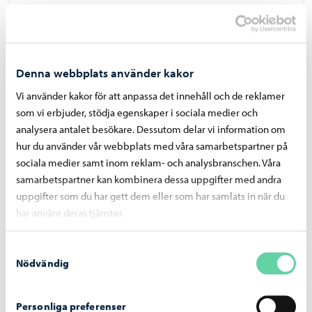
Denna webbplats använder kakor
Vi använder kakor för att anpassa det innehåll och de reklamer
som vi erbjuder, stödja egenskaper i sociala medier och
analysera antalet besökare. Dessutom delar vi information om
hur du använder vår webbplats med våra samarbetspartner på
sociala medier samt inom reklam- och analysbranschen. Våra
samarbetspartner kan kombinera dessa uppgifter med andra
uppgifter som du har gett dem eller som har samlats in när du
har använt deras tjänster.
Borgå Fritidsodlare rf
Borgå Fritidsodlare rf:s huvudsakliga mål är att främja
Samtyckesval
odlingsverksamheten för alla ålders- och språkgrupper.
Nödvändig
Personliga preferenser