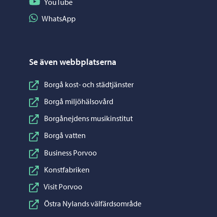
Följ på YouTube
YouTube
Dela på WhatsApp
WhatsApp
Se även webbplatserna
Borgå kost- och städtjänster
Borgå miljöhälsovård
Borgånejdens musikinstitut
Borgå vatten
Business Porvoo
Konstfabriken
Visit Porvoo
Östra Nylands välfärdsområde