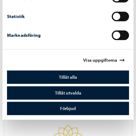
Statistik
Marknadsföring
Visa uppgifterna
IOTOI Oy
Tillåt alla
Iotoi återvinner spillvärmen från returledning i
Tillåt utvalda
fjärrvärmenätet och förbättrar hela fjärrvärmenätets
energieffektivitet.
Förbjud