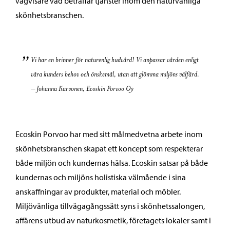
vägvisare vad beträffar tjänster inom den naturvänliga
skönhetsbranschen.
Vi har en brinner för naturenlig hudvård! Vi anpassar vården enligt
våra kunders behov och önskemål, utan att glömma miljöns välfärd.
– Johanna Karvonen, Ecoskin Porvoo Oy
Ecoskin Porvoo har med sitt målmedvetna arbete inom
skönhetsbranschen skapat ett koncept som respekterar
både miljön och kundernas hälsa. Ecoskin satsar på både
kundernas och miljöns holistiska välmående i sina
anskaffningar av produkter, material och möbler.
Miljövänliga tillvägagångssätt syns i skönhetssalongen,
affärens utbud av naturkosmetik, företagets lokaler samt i