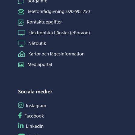
Borgåinfo
Telefonrådgivning: 020 692 250
Kontaktuppgifter
Elektroniska tjänster (ePorvoo)
Nätbutik
Kartor och lägesinformation
Mediaportal
Sociala medier
Följ på Instagram
Instagram
Följ på Facebook
Facebook
Följ på LinkedIn
LinkedIn