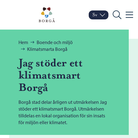
Hoppa till innehåll
Porvoo – Gå till startsid
Sv
Meny
Byt språk
Nuvarande språk: Sven
Sök
Bläddra:
Hem
Boende och miljö
Klimatsmarta Borgå
Jag stöder ett
klimatsmart
Borgå
Borgå stad delar årligen ut utmärkelsen Jag
stöder ett klimatsmart Borgå. Utmärkelsen
tilldelas en lokal organisation för sin insats
för miljön eller klimatet.