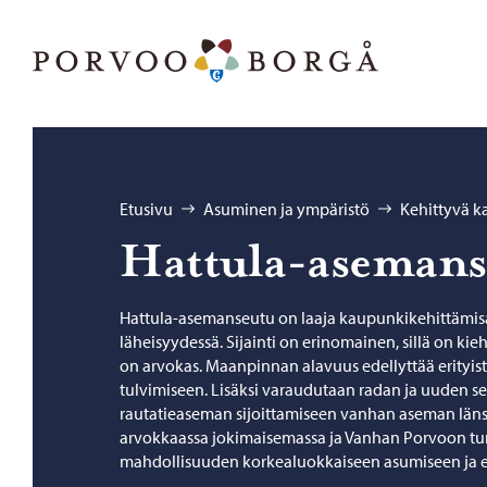
Siirry sisältöön
Porvoo – Siirry kotisivulle
Selaa:
Etusivu
Asuminen ja ympäristö
Kehittyvä 
Hattula-​aseman
Hattula-asemanseutu on laaja kaupunkikehittämi
läheisyydessä. Sijainti on erinomainen, sillä on kie
on arvokas. Maanpinnan alavuus edellyttää erityis
tulvimiseen. Lisäksi varaudutaan radan ja uuden 
rautatieaseman sijoittamiseen vanhan aseman länsip
arvokkaassa jokimaisemassa ja Vanhan Porvoon tu
mahdollisuuden korkealuokkaiseen asumiseen ja e