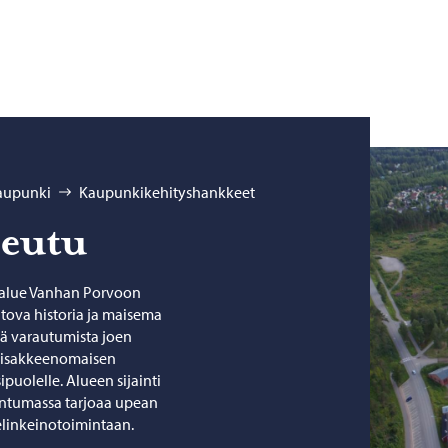
kaupunki
Kaupunkikehityshankkeet
seutu
salue Vanhan Porvoon
htova historia ja maisema
tä varautumista joen
seisakkeenomaisen
uolelle. Alueen sijainti
ntumassa tarjoaa upean
linkeinotoimintaan.