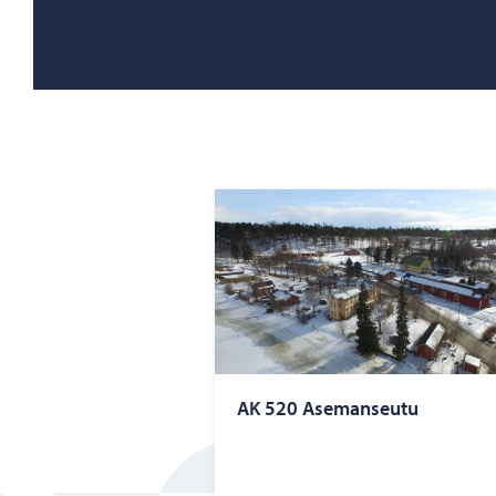
AK 520 Ase­man­seu­tu