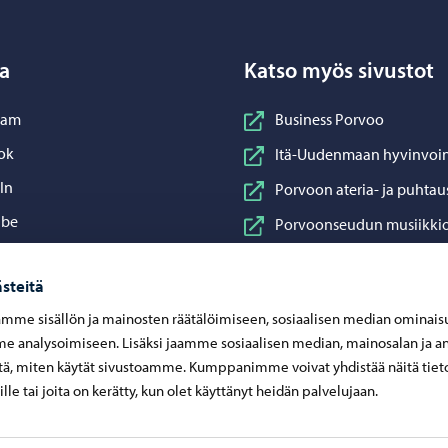
a
Katso myös sivustot
nstagram
ram
Business Porvoo
acebook
ok
Itä-Uudenmaan hyvinvoin
inkedIn
In
Porvoon ateria- ja puhtau
ouTube
ube
Porvoonseudun musiikkio
sApp
App
Porvoon vesi
steitä
Porvoon ympäristöterve
mme sisällön ja mainosten räätälöimiseen, sosiaalisen median ominais
Taidetehdas
 analysoimiseen. Lisäksi jaamme sosiaalisen median, mainosalan ja an
Visit Porvoo
ä, miten käytät sivustoamme. Kumppanimme voivat yhdistää näitä tiet
eille tai joita on kerätty, kun olet käyttänyt heidän palvelujaan.