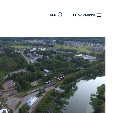
Hae
Fi
Valikko
Vaihda kieltä
Nykyinen kieli: Suomi