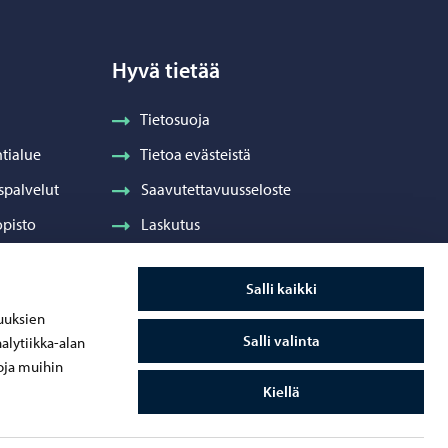
Hyvä tietää
Tietosuoja
tialue
Tietoa evästeistä
spalvelut
Saavutettavuusseloste
pisto
Laskutus
Visuaalinen ilme ja vaakuna
Salli kaikki
ydenhuolto
uuksien
Salli valinta
alytiikka-alan
oja muihin
Kiellä