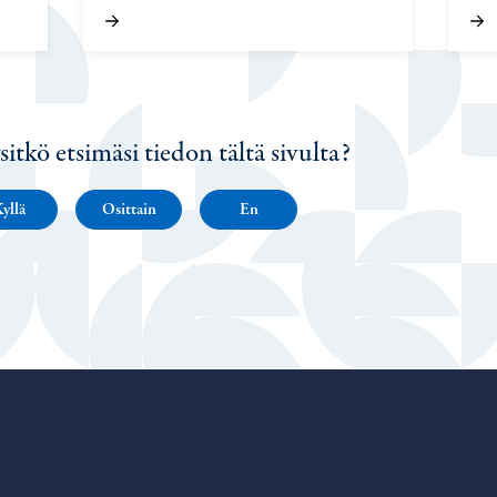
sitkö etsimäsi tiedon tältä sivulta?
yllä
Osittain
En
Porvoo – Siirry kotisivulle