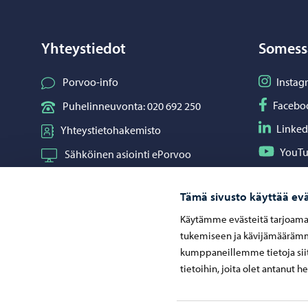
Yhteystiedot
Somess
Seuraa I
Porvoo-info
Instag
Seuraa F
Facebo
Puhelinneuvonta: 020 692 250
Seuraa L
Linked
Yhteystietohakemisto
Seuraa Y
YouT
Sähköinen asiointi ePorvoo
Jaa What
Whats
Verkkokauppa
Tämä sivusto käyttää evä
Kartat ja paikkatiedot
Käytämme evästeitä tarjoama
Kuvapankki
tukemiseen ja kävijämäärämme
kumppaneillemme tietoja siit
tietoihin, joita olet antanut h