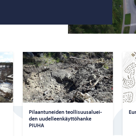
Pi­laan­tu­nei­den teol­li­suusa­luei­
Eu­
den uu­del­leen­käyt­tö­han­ke
PIUHA