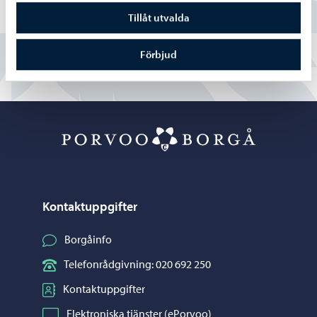
Tillåt utvalda
Nej
Förbjud
Porvoo – Gå ti
Kontaktuppgifter
Borgåinfo
Telefonrådgivning: 020 692 250
Kontaktuppgifter
Elektroniska tjänster (ePorvoo)