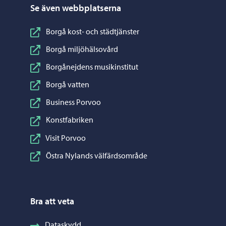
Se även webbplatserna
Borgå kost- och städtjänster
Borgå miljöhälsovård
Borgånejdens musikinstitut
Borgå vatten
Business Porvoo
Konstfabriken
Visit Porvoo
Östra Nylands välfärdsområde
Bra att veta
Dataskydd