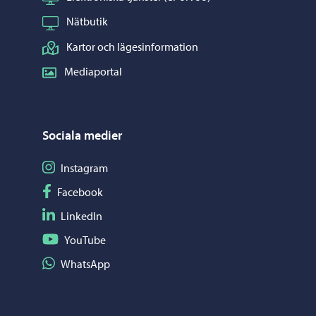
Nätbutik
Kartor och lägesinformation
Mediaportal
Sociala medier
Följ på Instagram
Instagram
Följ på Facebook
Facebook
Följ på LinkedIn
LinkedIn
Följ på YouTube
YouTube
Dela på WhatsApp
WhatsApp