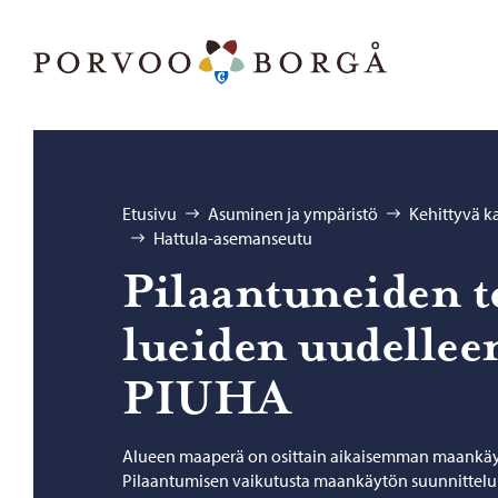
Siirry sisältöön
Porvoo – Siirry kotisivulle
Selaa:
Etusivu
Asuminen ja ympäristö
Kehittyvä 
Hattula-asemanseutu
Pi­laan­tu­nei­den t
luei­den uu­del­leen
PIUHA
Alueen maaperä on osittain aikaisemman maankäy
Pilaantumisen vaikutusta maankäytön suunnittelu