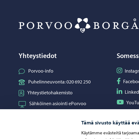
Yhteystiedot
Somess
Seuraa I
Porvoo-info
Instag
Seuraa F
Facebo
Puhelinneuvonta: 020 692 250
Seuraa L
Linked
Yhteystietohakemisto
Seuraa Y
YouT
Sähköinen asiointi ePorvoo
Jaa What
Whats
Verkkokauppa
Tämä sivusto käyttää evä
Kartat ja paikkatiedot
Käytämme evästeitä tarjoama
Kuvapankki