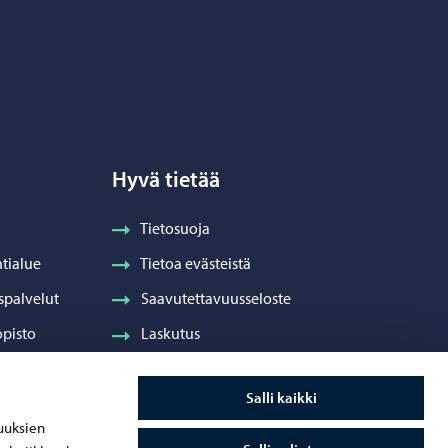
Hyvä tietää
Tietosuoja
tialue
Tietoa evästeistä
spalvelut
Saavutettavuusseloste
pisto
Laskutus
Visuaalinen ilme ja vaakuna
Salli kaikki
ydenhuolto
uuksien