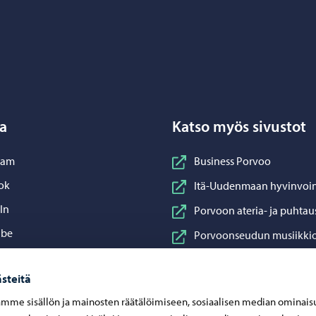
Porvoo – Siirry kotisivulle
a
Katso myös sivustot
nstagram
ram
Business Porvoo
acebook
ok
Itä-Uudenmaan hyvinvoin
inkedIn
In
Porvoon ateria- ja puhtau
ouTube
ube
Porvoonseudun musiikkio
sApp
App
Porvoon vesi
steitä
Porvoon ympäristöterve
mme sisällön ja mainosten räätälöimiseen, sosiaalisen median ominais
Taidetehdas