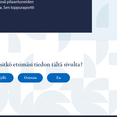
ässä pilaantuneiden
. Sen loppuraportti
sitkö etsimäsi tiedon tältä sivulta?
yllä
Osittain
En