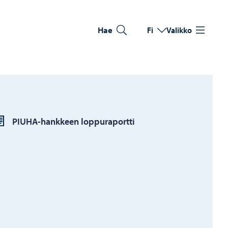
Hae
Fi
Valikko
Vaihda kieltä
Nykyinen kieli: Suomi
PIUHA-hankkeen loppuraportti