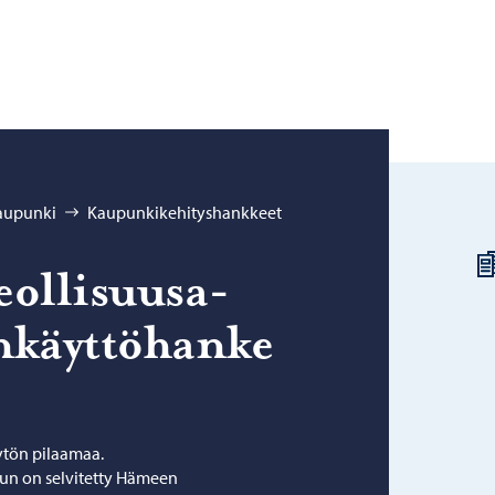
kaupunki
Kaupunkikehityshankkeet
eol­li­suusa­
­käyt­tö­han­ke
tön pilaamaa.
un on selvitetty Hämeen