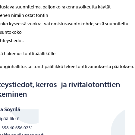
lustava suunnitelma, paljonko rakennusoikeutta käytät
enen nimiin ostat tontin
nko kyseessä vuokra- vai omistusasuntokohde, sekä suunniteltu
suntokoko
hteystiedot.
ä hakemus tonttipäällikölle.
nginhallitus tai tonttipäällikkö tekee tonttivarauksesta päätöksen.
eystiedot, kerros- ja rivitalotonttien
keminen
a Söyrilä
ipäällikkö
+358 40 656 0231
pekka.soyrila@porvoo.fi