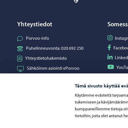
Yhteystiedot
Somess
Seuraa I
Porvoo-info
Instag
Seuraa F
Facebo
Puhelinneuvonta: 020 692 250
Seuraa L
Linked
Yhteystietohakemisto
Seuraa Y
YouT
Sähköinen asiointi ePorvoo
Jaa What
Whats
Verkkokauppa
Tämä sivusto käyttää evä
Kartat ja paikkatiedot
Käytämme evästeitä tarjoama
Kuvapankki
tukemiseen ja kävijämäärämme
kumppaneillemme tietoja siit
tietoihin, joita olet antanut h