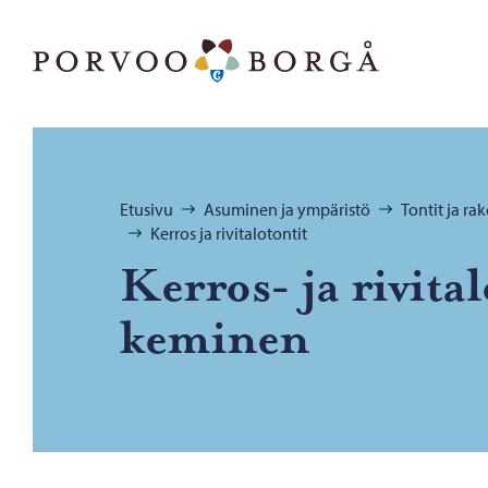
Siirry sisältöön
Porvoo – Siirry kotisivulle
Selaa:
Etusivu
Asuminen ja ympäristö
Tontit ja r
Kerros ja rivitalotontit
Kerros-​ ja ri­vi­ta­
ke­mi­nen