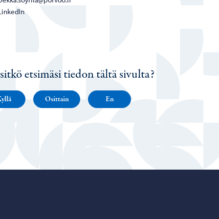
LinkedIn
sitkö etsimäsi tiedon tältä sivulta?
yllä
Osittain
En
Porvoo – Siirry kotisivulle