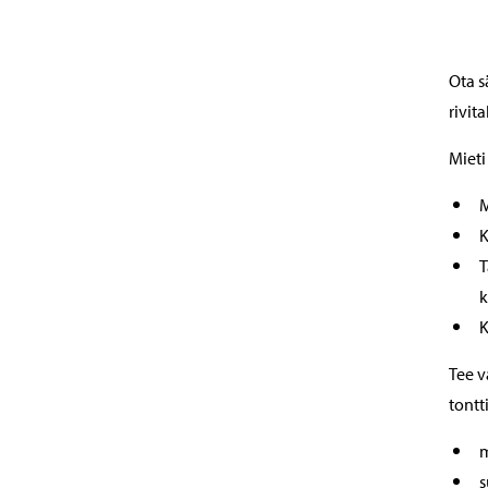
Ota s
rivit
Mieti
M
K
T
k
K
Tee v
tontt
m
s