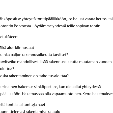
ähköpostitse yhteyttä tonttipäällikköön, jos haluat varata kerros- tai
alotontin Porvoosta. Löydämme yhdessä teille sopivan tontin.
 etukäteen:
ikä alue kiinnostaa?
uinka paljon rakennusoikeutta tarvitset?
arvitsetko mahdollisesti lisää rakennusoikeutta muutaman vuoden
uluttua?
oska rakentaminen on tarkoitus aloittaa?
arsinainen hakemus sähköpostitse, kun olet ollut yhteydessä
ipäällikköön. Hakemus saa olla vapaamuotoinen. Kerro hakemukses
itä tonttia tai tontteja haet
uunnittelemasi rakentamisaikataulu