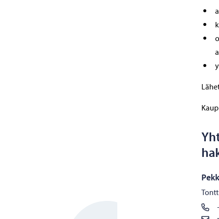
a
k
o
a
y
Lähet
Kaupu
Yht
ha
Pekk
Tontt