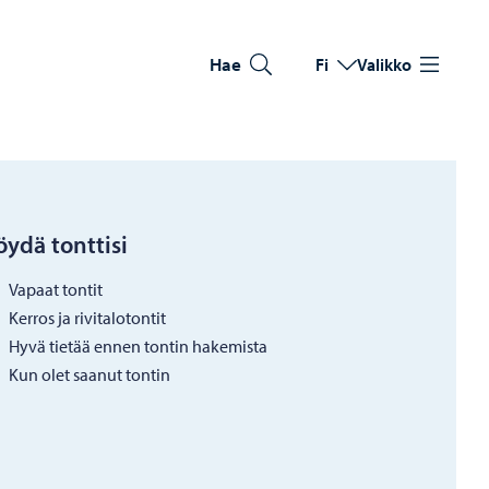
Hae
Fi
Valikko
Vaihda kieltä
Nykyinen kieli: Suomi
öydä tonttisi
Vapaat tontit
Kerros ja rivitalotontit
Hyvä tietää ennen tontin hakemista
Kun olet saanut tontin