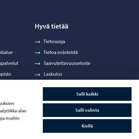
Hyvä tietää
Tietosuoja
tialue
Tietoa evästeistä
spalvelut
Saavutettavuusseloste
pisto
Laskutus
Visuaalinen ilme ja vaakuna
Salli kaikki
ydenhuolto
uuksien
Salli valinta
alytiikka-alan
oja muihin
Kiellä