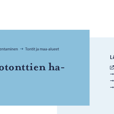
akentaminen
Tontit ja maa-alueet
L
lo­tont­tien ha­