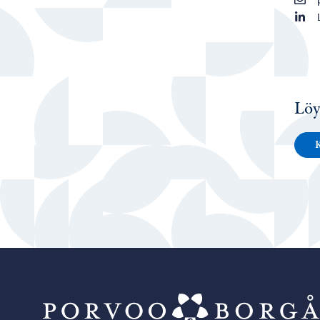
Löy
K