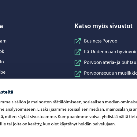
a
Katso myös sivustot
nstagram
ram
Business Porvoo
acebook
ok
Itä-Uudenmaan hyvinvoin
inkedIn
In
Porvoon ateria- ja puhtau
ouTube
ube
Porvoonseudun musiikkio
sApp
App
Porvoon vesi
steitä
Porvoon ympäristöterve
mme sisällön ja mainosten räätälöimiseen, sosiaalisen median ominais
Taidetehdas
 analysoimiseen. Lisäksi jaamme sosiaalisen median, mainosalan ja an
Visit Porvoo
ä, miten käytät sivustoamme. Kumppanimme voivat yhdistää näitä tiet
eille tai joita on kerätty, kun olet käyttänyt heidän palvelujaan.