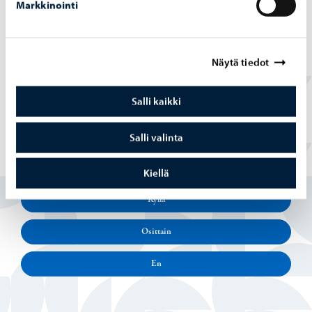
Markkinointi
Näytä tiedot
Salli kaikki
Salli valinta
Löysitkö etsimäsi tiedon tältä sivulta?
Kiellä
Kyllä
Osittain
En