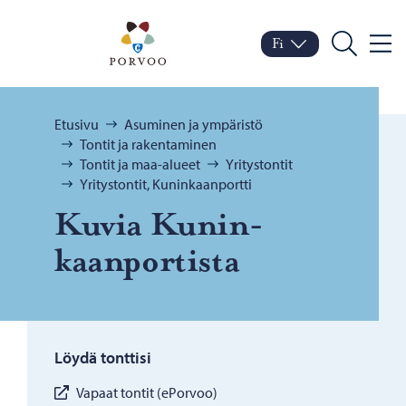
Siirry sisältöön
Porvoo – Siirry kotisivul
Fi
Valik
Vaihda kieltä
Nykyinen kieli: Suomi
Hae
Selaa:
Etusivu
Asuminen ja ympäristö
Tontit ja rakentaminen
Tontit ja maa-alueet
Yritystontit
Yritystontit, Kuninkaanportti
Kuvia Ku­nin­
kaan­por­tis­ta
Löydä tonttisi
Vapaat tontit (ePorvoo)