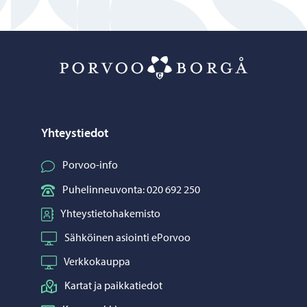
Porvoo – Siirr
Yhteystiedot
Porvoo-info
Puhelinneuvonta: 020 692 250
Yhteystietohakemisto
Sähköinen asiointi ePorvoo
Verkkokauppa
Kartat ja paikkatiedot