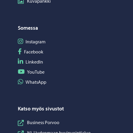
Kuvapankki
Somessa
Seuraa Instagram
Instagram
Seuraa Facebook
Facebook
Seuraa LinkedIn
LinkedIn
Seuraa YouTube
YouTube
Jaa WhatsApp
WhatsApp
Katso myös sivustot
Business Porvoo
Itä-Uudenmaan hyvinvointialue