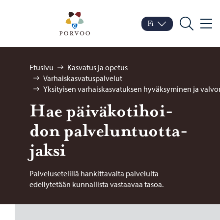
Siirry sisältöön
Porvoo – Siirry kotisivul
Fi
Valik
Vaihda kieltä
Nykyinen kieli: Suomi
Hae
Selaa:
Etusivu
Kasvatus ja opetus
Varhaiskasvatuspalvelut
Yksityisen varhaiskasvatuksen hyväksyminen ja valvo
Hae päi­vä­ko­ti­hoi­
don pal­ve­lun­tuot­ta­
jak­si
Palvelusetelillä hankittavalta palvelulta
edellytetään kunnallista vastaavaa tasoa.