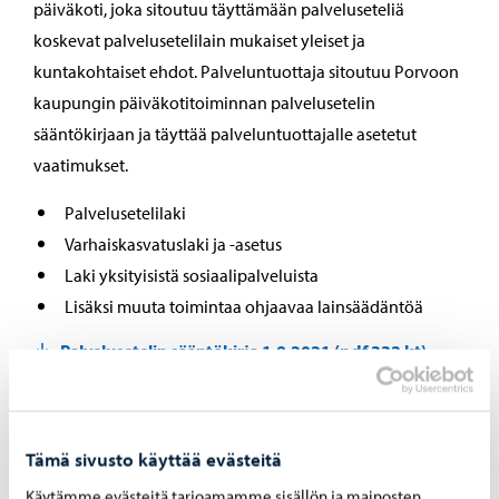
päiväkoti, joka sitoutuu täyttämään palveluseteliä
koskevat palvelusetelilain mukaiset yleiset ja
kuntakohtaiset ehdot. Palveluntuottaja sitoutuu Porvoon
kaupungin päiväkotitoiminnan palvelusetelin
sääntökirjaan ja täyttää palveluntuottajalle asetetut
vaatimukset.
Palvelusetelilaki
Varhaiskasvatuslaki ja -asetus
Laki yksityisistä sosiaalipalveluista
Lisäksi muuta toimintaa ohjaavaa lainsäädäntöä
Palvelusetelin sääntökirja 1.8.2021 (pdf 332 kt)
Hakemus palveluntuottajaksi (word)
Avin lomakkeet
Tämä sivusto käyttää evästeitä
Hakemus toimitetaan Sivistystoimeen.
Käytämme evästeitä tarjoamamme sisällön ja mainosten