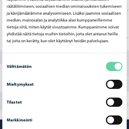
räätälöimiseen, sosiaalisen median ominaisuuksien tukemiseen
Varhaiskasvatuspalvelut, Taidetehtaankatu 1, PL 23, 06101
ja kävijämäärämme analysoimiseen. Lisäksi jaamme sosiaalisen
Porvoo.
median, mainosalan ja analytiikka-alan kumppaneillemme
tietoja siitä, miten käytät sivustoamme. Kumppanimme voivat
yhdistää näitä tietoja muihin tietoihin, joita olet antanut heille
tai joita on kerätty, kun olet käyttänyt heidän palvelujaan.
Löysitkö etsimäsi tiedon tältä sivulta?
Kyllä
Suostumuksen
Välttämätön
valinta
Osittain
Mieltymykset
En
Tilastot
Markkinointi