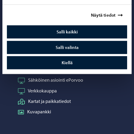
Porvoo – Siirr
Näytä tiedot
Salli kaikki
Yhteystiedot
Salli valinta
Porvoo-info
Puhelinneuvonta: 020 692 250
Kiellä
Yhteystietohakemisto
Sähköinen asiointi ePorvoo
Verkkokauppa
Kartat ja paikkatiedot
Kuvapankki