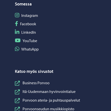
Somessa
Seuraa Instagram
Instagram
Seuraa Facebook
Facebook
Seuraa LinkedIn
LinkedIn
Seuraa YouTube
YouTube
Jaa WhatsApp
WhatsApp
Katso myös sivustot
Business Porvoo
Itä-Uudenmaan hyvinvointialue
Porvoon ateria- ja puhtauspalvelut
Porvoonseudun musiikkiopisto